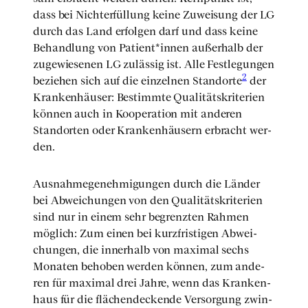
dass bei Nicht­er­fül­lung kei­ne Zuwei­sung der LG
durch das Land erfol­gen darf und dass kei­ne
Behand­lung von Patient*innen außer­halb der
zuge­wie­se­nen LG zuläs­sig ist. Alle Fest­le­gun­gen
2
bezie­hen sich auf die ein­zel­nen Stand­or­te
der
Kran­ken­häu­ser: Bestimm­te Qua­li­täts­kri­te­ri­en
kön­nen auch in Koope­ra­ti­on mit ande­ren
Stand­or­ten oder Kran­ken­häu­sern erbracht wer­
den.
Aus­nah­me­ge­neh­mi­gun­gen durch die Län­der
bei Abwei­chun­gen von den Qua­li­täts­kri­te­ri­en
sind nur in einem sehr begrenz­ten Rah­men
mög­lich: Zum einen bei kurz­fris­ti­gen Abwei­
chun­gen, die inner­halb von maxi­mal sechs
Mona­ten beho­ben wer­den kön­nen, zum ande­
ren für maxi­mal drei Jah­re, wenn das Kran­ken­
haus für die flä­chen­de­cken­de Ver­sor­gung zwin­