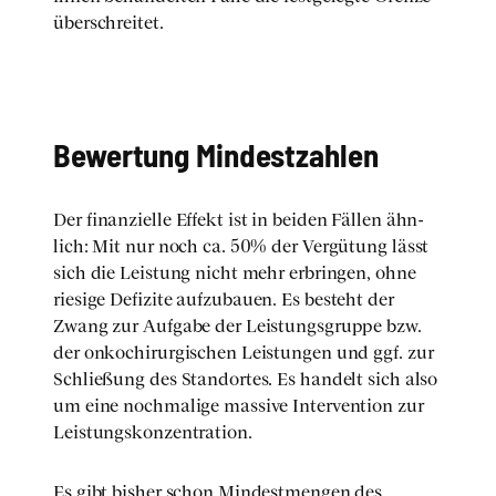
über­schrei­tet.
Bewer­tung Min­dest­zah­len
Der finan­zi­el­le Effekt ist in bei­den Fäl­len ähn­
lich: Mit nur noch ca. 50% der Ver­gü­tung lässt
sich die Leis­tung nicht mehr erbrin­gen, ohne
rie­si­ge Defi­zi­te auf­zu­bau­en. Es besteht der
Zwang zur Auf­ga­be der Leis­tungs­grup­pe bzw.
der onko­ch­ir­ur­gi­schen Leis­tun­gen und ggf. zur
Schlie­ßung des Stand­or­tes. Es han­delt sich also
um eine noch­ma­li­ge mas­si­ve Inter­ven­ti­on zur
Leis­tungs­kon­zen­tra­ti­on.
Es gibt bis­her schon Min­dest­men­gen des