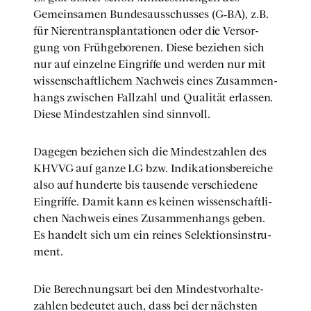
Gemein­sa­men Bun­des­aus­schus­ses (G‑BA), z.B.
für Nierentransplanta­tionen oder die Ver­sor­
gung von Früh­ge­bo­re­nen. Die­se bezie­hen sich
nur auf ein­zel­ne Ein­grif­fe und wer­den nur mit
wis­sen­schaft­li­chem Nach­weis eines Zusam­men­
hangs zwi­schen Fall­zahl und Qua­li­tät erlas­sen.
Die­se Min­dest­zah­len sind sinn­voll.
Dage­gen bezie­hen sich die Min­dest­zah­len des
KHVVG auf gan­ze LG bzw. Indi­ka­ti­ons­be­rei­che
also auf hun­der­te bis tau­sen­de ver­schie­de­ne
Ein­grif­fe. Damit kann es kei­nen wis­sen­schaft­li­
chen Nach­weis eines Zusam­men­hangs geben.
Es han­delt sich um ein rei­nes Selek­ti­ons­in­stru­
ment.
Die Berech­nungs­art bei den Min­dest­vor­hal­te­
zah­len bedeu­tet auch, dass bei der nächs­ten