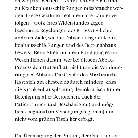
en wie jetzt bei den LG zum Bet­ten­ab­bau und
zu Kran­ken­haus­schlie­ßun­gen miss­braucht wer­
den. Die­se Gefahr ist real, denn die Län­der ver­
fol­gen – trotz ihres Wider­stan­des gegen
bestimm­te Rege­lun­gen des KHVVG – kei­ne
ande­ren Zie­le, wie die Ent­wick­lung der Kran­
ken­haus­schlie­ßun­gen und des Bet­ten­ab­baus
beweist. Beim Streit mit dem Bund ging es im
Wesent­li­chen dar­um, wer bei die­sem Abbau-
Pro­zess den Hut auf­hat, nicht um die Ver­hin­de­
rung des Abbaus. Die Gefahr des Miss­brauchs
lässt sich am ehes­ten dadurch min­dern, dass
die Kran­ken­haus­pla­nung demo­kra­tisch (unter
Betei­li­gung aller Betrof­fe­nen, auch der
Patient*innen und Beschäf­tig­ten) und mög­
lichst regio­nal (in Ver­sor­gungs­re­gio­nen) und
nicht vom grü­nen Tisch her erfolgt.
Die Über­tra­gung der Prü­fung der Qua­li­täts­kri­