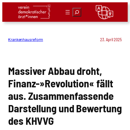
Zum
Suchen
Inhalt
springen
23. April 2025
Krankenhausreform
Mas­si­ver Abbau droht,
Finanz-»Revolution« fällt
aus. Zusam­men­fas­sen­de
Dar­stel­lung und Bewer­tung
des KHVVG