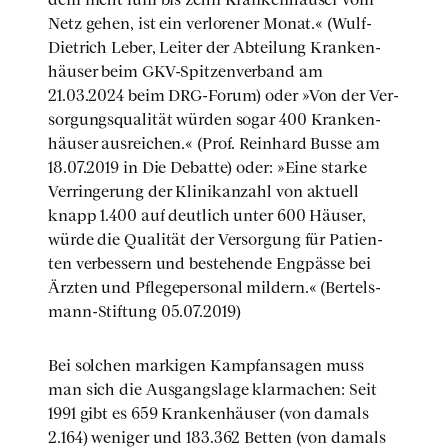
Netz gehen, ist ein ver­lo­re­ner Monat.« (Wulf-
Diet­rich Leber, Lei­ter der Abtei­lung Kran­ken­
häu­ser beim GKV-Spit­zen­ver­band am
21.03.2024 beim DRG-Forum) oder »Von der Ver­
sor­gungs­qua­li­tät wür­den sogar 400 Kran­ken­
häu­ser aus­rei­chen.« (Prof. Rein­hard Bus­se am
18.07.2019 in Die Debat­te) oder: »Eine star­ke
Ver­rin­ge­rung der Kli­ni­kan­zahl von aktu­ell
knapp 1.400 auf deut­lich unter 600 Häu­ser,
wür­de die Qua­li­tät der Ver­sor­gung für Pati­en­
ten ver­bes­sern und bestehen­de Eng­päs­se bei
Ärz­ten und Pfle­ge­per­so­nal mil­dern.« (Ber­tels­
mann-Stif­tung 05.07.2019)
Bei sol­chen mar­ki­gen Kampf­an­sa­gen muss
man sich die Aus­gangs­la­ge klar­ma­chen: Seit
1991 gibt es 659 Kran­ken­häu­ser (von damals
2.164) weni­ger und 183.362 Bet­ten (von damals