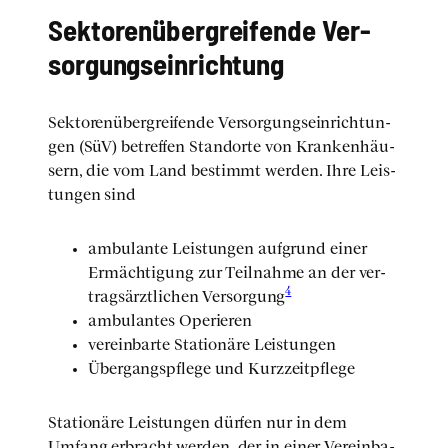
Sek­toren­über­grei­fen­de Ver­
sor­gungs­ein­rich­tung
Sek­toren­über­grei­fen­de Ver­sor­gungs­ein­rich­tun­
gen (SüV) betref­fen Stand­or­te von Kran­ken­häu­
sern, die vom Land bestimmt wer­den. Ihre Leis­
tun­gen sind
ambu­lan­te Leis­tun­gen auf­grund einer
Ermäch­ti­gung zur Teil­nah­me an der ver­
4
trags­ärzt­li­chen Ver­sor­gung
ambu­lan­tes Ope­rie­ren
ver­ein­bar­te Sta­tio­nä­re Leis­tun­gen
Über­gangs­pfle­ge und Kurz­zeit­pfle­ge
Sta­tio­nä­re Leis­tun­gen dür­fen nur in dem
Umfang erbracht wer­den, der in einer Ver­ein­ba­