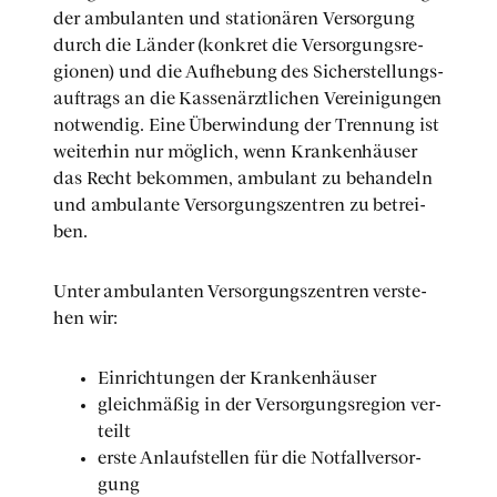
der ambu­lan­ten und sta­tio­nä­ren Ver­sor­gung
durch die Län­der (kon­kret die Ver­sor­gungs­re­
gio­nen) und die Auf­he­bung des Sicher­stel­lungs­
auf­trags an die Kas­sen­ärzt­li­chen Ver­ei­ni­gun­gen
not­wen­dig. Eine Über­win­dung der Tren­nung ist
wei­ter­hin nur mög­lich, wenn Kran­ken­häu­ser
das Recht bekom­men, ambu­lant zu behan­deln
und ambu­lan­te Ver­sor­gungs­zen­tren zu betrei­
ben.
Unter ambu­lan­ten Ver­sor­gungs­zen­tren ver­ste­
hen wir:
Ein­rich­tun­gen der Kran­ken­häu­ser
gleich­mä­ßig in der Ver­sor­gungs­re­gi­on ver­
teilt
ers­te Anlauf­stel­len für die Not­fall­ver­sor­
gung