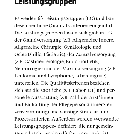
Leis­tungs­grup­pen
Es wer­den 65 Leis­tungs­grup­pen (LG) und bun­
des­ein­heit­li­che Qua­li­täts­kri­te­ri­en ein­ge­führt.
Die Leis­tungs­grup­pen las­sen sich grob in LG
der Grund­ver­sor­gung (z.B. All­ge­mei­ne Inne­re,
All­ge­mei­ne Chir­ur­gie, Gynä­ko­lo­gie und
Geburts­hil­fe, Päd­ia­trie), der Zen­tral­ver­sor­gung
(z.B. Gas­tro­en­te­ro­lo­gie, Endo­pro­the­tik,
Nephrolo­gie) und der Maxi­mal­ver­sor­gung (z.B.
Leuk­ämie und Lym­phome, Leber­ein­grif­fe)
unter­tei­len. Die Qua­li­täts­kri­te­ri­en bezie­hen
sich auf die sach­li­che (z.B. Labor, CT) und per­
so­nel­le Aus­stat­tung (z.B. Zahl der Ärzt*innen
und Ein­hal­tung der Pfle­ge­per­so­nal­un­ter­gren­
zen­ver­ord­nung) und sons­ti­ge Struk­tur- und
Pro­zess­kri­te­ri­en. Außer­dem wer­den »ver­wand­te
Leis­tungs­grup­pen« defi­niert, die nur gemein­
sam erbracht wer­den dür­fen. Kern­punkt ist,