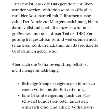
Tat­sa­che ist, dass die DRG gera­de nicht über­
wun­den wer­den. Wei­ter­hin wer­den 40% plus
varia­bler Kos­ten­an­teil mit Fall­prei­sen aus­be­
zahlt. Der Anreiz zur Men­gen­aus­deh­nung bleibt
damit voll­stän­dig erhal­ten bzw. er wird noch
grö­ßer, weil nur noch die­ser Teil der DRG-Ver­
gü­tung frei gestalt­bar ist und weil es einen noch
schär­fe­ren Kon­kur­renz­kampf um das redu­zier­te
Geld­vo­lu­men geben wird.
Aber auch die Vor­hal­te­ver­gü­tung selbst ist
nicht men­gen­un­ab­hän­gig:
Bis­he­ri­ge Men­gen­stei­ge­run­gen füh­ren zu
einem Vor­teil bei der Erst­ver­tei­lung.
Eine Gesamt­stei­ge­rung (auch der Fall­
schwe­re) bun­des­weit oder lan­des­weit
wirkt sich erhö­hend auf die Vor­hal­te­ver­