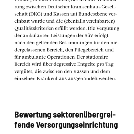
rung zwi­schen Deut­scher Kran­ken­haus Gesell­
schaft (DKG) und Kas­sen auf Bun­des­ebe­ne ver­
ein­bart wur­de und die (eben­falls ver­ein­bar­ten)
Qua­li­täts­kri­te­ri­en erfüllt wer­den. Die Ver­gü­tung
der ambu­lan­ten Leis­tun­gen der SüV erfolgt
nach den gel­ten­den Bestim­mun­gen für den nie­
der­ge­las­se­nen Bereich, den Pfle­ge­be­reich und
für ambu­lan­te Ope­ra­tio­nen. Der sta­tio­nä­re
Bereich wird über degres­si­ve Ent­gel­te pro Tag
ver­gü­tet, die zwi­schen den Kas­sen und dem
ein­zel­nen Kran­ken­haus aus­ge­han­delt wer­den.
Bewer­tung sek­toren­über­grei­
fen­de Ver­sor­gungs­ein­rich­tung