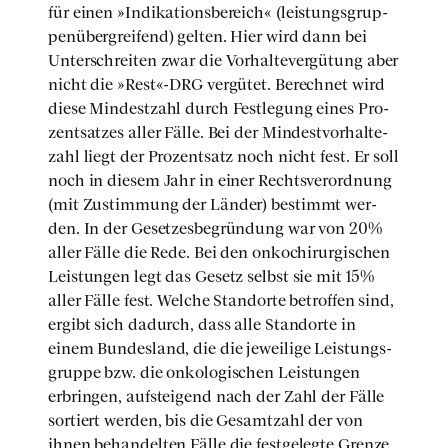
für einen »Indi­ka­ti­ons­be­reich« (leis­tungs­grup­
pen­über­grei­fend) gel­ten. Hier wird dann bei
Unter­schrei­ten zwar die Vor­hal­te­ver­gü­tung aber
nicht die »Rest«-DRG ver­gü­tet. Berech­net wird
die­se Min­dest­zahl durch Fest­le­gung eines Pro­
zent­sat­zes aller Fäl­le. Bei der Min­dest­vor­hal­te­
zahl liegt der Pro­zent­satz noch nicht fest. Er soll
noch in die­sem Jahr in einer Rechts­ver­ord­nung
(mit Zustim­mung der Län­der) bestimmt wer­
den. In der Geset­zes­be­grün­dung war von 20%
aller Fäl­le die Rede. Bei den onko­ch­ir­ur­gi­schen
Leis­tun­gen legt das Gesetz selbst sie mit 15%
aller Fäl­le fest. Wel­che Stand­or­te betrof­fen sind,
ergibt sich dadurch, dass alle Stand­or­te in
einem Bun­des­land, die die jewei­li­ge Leis­tungs­
grup­pe bzw. die onko­lo­gi­schen Leis­tun­gen
erbrin­gen, auf­stei­gend nach der Zahl der Fäl­le
sor­tiert wer­den, bis die Gesamt­zahl der von
ihnen behan­del­ten Fäl­le die fest­ge­leg­te Gren­ze