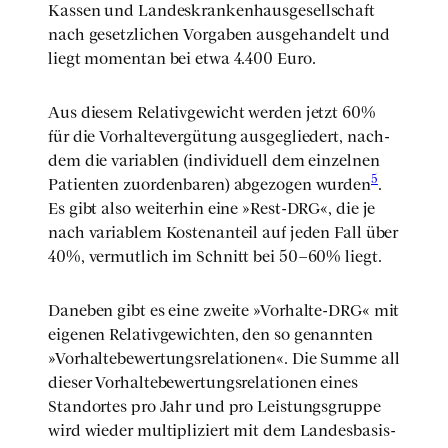
Kas­sen und Lan­des­kran­ken­haus­ge­sell­schaft
nach gesetz­li­chen Vor­ga­ben aus­ge­han­delt und
liegt momen­tan bei etwa 4.400 Euro.
Aus die­sem Rela­tiv­ge­wicht wer­den jetzt 60%
für die Vor­hal­te­ver­gü­tung aus­ge­glie­dert, nach­
dem die varia­blen (indi­vi­du­ell dem ein­zel­nen
5
Pati­en­ten zuor­den­ba­ren) abge­zo­gen wur­den
.
Es gibt also wei­ter­hin eine »Rest-DRG«, die je
nach varia­blem Kos­ten­an­teil auf jeden Fall über
40%, ver­mut­lich im Schnitt bei 50–60% liegt.
Dane­ben gibt es eine zwei­te »Vor­hal­te-DRG« mit
eige­nen Rela­tiv­ge­wich­ten, den so genann­ten
»Vor­hal­te­be­wer­tungs­re­la­tio­nen«. Die Sum­me all
die­ser Vor­hal­te­be­wer­tungs­re­la­tio­nen eines
Stand­or­tes pro Jahr und pro Leis­tungs­grup­pe
wird wie­der mul­ti­pli­ziert mit dem Lan­des­ba­sis­