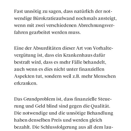
Fast unnö­tig zu sagen, dass natür­lich der not­
wen­di­ge Büro­kra­tie­auf­wand noch­mals ansteigt,
wenn mit zwei ver­schie­de­nen Abrech­nungs­ver­
fah­ren gear­bei­tet wer­den muss.
Eine der Absur­di­tä­ten die­ser Art von Vor­hal­te­
ver­gü­tung ist, dass ein Kran­ken­haus dafür
bestraft wird, dass es mehr Fäl­le behan­delt,
auch wenn es dies nicht unter finan­zi­el­len
Aspek­ten tut, son­dern weil z.B. mehr Men­schen
erkran­ken.
Das Grund­pro­blem ist, dass finan­zi­el­le Steue­
rung und Geld blind sind gegen die Qua­li­tät.
Die not­wen­di­ge und die unnö­ti­ge Behand­lung
haben den­sel­ben Preis und wer­den gleich
bezahlt. Die Schluss­fol­ge­rung aus all dem lau­