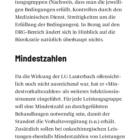
tungs­grup­pen (Nach­weis, dass man die jewei­li­
gen Bedin­gun­gen erfüllt, Kon­trol­len durch den
Medi­zi­ni­schen Dienst, Strei­tig­kei­ten um die
Erfül­lung der Bedin­gun­gen). In Bezug auf den
DRG-Bereich ändert sich in Hin­blick auf die
Büro­kra­tie natür­lich über­haupt nichts.
Min­dest­zah­len
Da die Wir­kung der LG Lau­ter­bach offen­sicht­
lich noch nicht aus­rei­chend war, hat er »Min­
dest­vor­hal­te­zah­len« als wei­te­res Selek­ti­ons­in­
stru­ment ein­ge­führt. Für jede Leis­tungs­grup­pe
soll eine Min­dest­zahl an durch­ge­führ­ten
Behand­lun­gen not­wen­dig sein, damit der
Stand­ort die Vor­hal­te­ver­gü­tung (s.u.) erhält.
Zusätz­lich sol­len bei onko­ch­ir­ur­gi­schen Leis­
tun­gen eben­falls Min­dest­zah­len von Leis­tun­gen