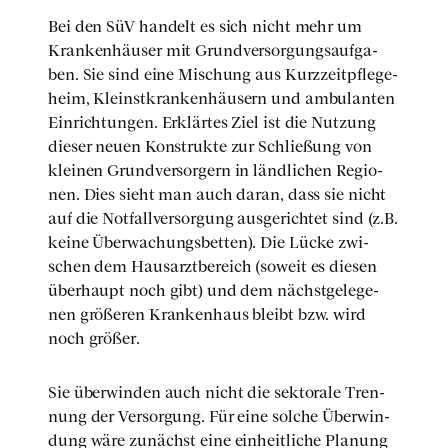
Bei den SüV han­delt es sich nicht mehr um
Kran­ken­häu­ser mit Grund­ver­sor­gungs­auf­ga­
ben. Sie sind eine Mischung aus Kurz­zeit­pfle­ge­
heim, Kleinst­kran­ken­häu­sern und ambu­lan­ten
Ein­rich­tun­gen. Erklär­tes Ziel ist die Nut­zung
die­ser neu­en Kon­struk­te zur Schlie­ßung von
klei­nen Grund­ver­sor­gern in länd­li­chen Regio­
nen. Dies sieht man auch dar­an, dass sie nicht
auf die Not­fall­ver­sor­gung aus­ge­rich­tet sind (z.B.
kei­ne Über­wa­chungs­bet­ten). Die Lücke zwi­
schen dem Haus­arzt­be­reich (soweit es die­sen
über­haupt noch gibt) und dem nächst­ge­le­ge­
nen grö­ße­ren Kran­ken­haus bleibt bzw. wird
noch grö­ßer.
Sie über­win­den auch nicht die sek­to­ra­le Tren­
nung der Ver­sor­gung. Für eine sol­che Über­win­
dung wäre zunächst eine ein­heit­li­che Pla­nung