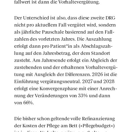
fall­wert ist dann die Vor­hal­te­ver­gü­tung.
Der Unter­schied ist also, dass die­se zwei­te DRG
nicht pro aktu­el­lem Fall ver­gü­tet wird, son­dern
als jähr­li­che Pau­scha­le basie­rend auf den Fall­
zah­len des vor­letz­ten Jah­res. Die Aus­zah­lung
erfolgt dann pro Patient*in als Abschlags­zah­
lung auf den Jah­res­be­trag, der dem Stand­ort
zusteht. Am Jah­res­en­de erfolgt ein Abgleich der
zuste­hen­den und der erhal­te­nen Vor­hal­te­ver­gü­
tung mit Aus­gleich der Dif­fe­ren­zen. 2026 ist die
Ein­füh­rung ver­gü­tungs­neu­tral. 2027 und 2028
erfolgt eine Kon­ver­genz­pha­se mit einer Anrech­
nung der Ver­än­de­run­gen von 33% und dann
von 66%.
Die bis­her schon gel­ten­de vol­le Refi­nan­zie­rung
der Kos­ten der Pfle­ge am Bett (»Pfle­ge­bud­get«)