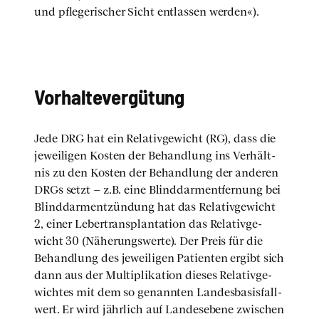
und pfle­ge­ri­scher Sicht ent­las­sen wer­den«).
Vor­hal­te­ver­gü­tung
Jede DRG hat ein Rela­tiv­ge­wicht (RG), dass die
jewei­li­gen Kos­ten der Behand­lung ins Ver­hält­
nis zu den Kos­ten der Behand­lung der ande­ren
DRGs setzt – z.B. eine Blind­darm­ent­fer­nung bei
Blind­darm­ent­zün­dung hat das Rela­tiv­ge­wicht
2, einer Leber­trans­plan­ta­ti­on das Rela­tiv­ge­
wicht 30 (Nähe­rungs­wer­te). Der Preis für die
Behand­lung des jewei­li­gen Pati­en­ten ergibt sich
dann aus der Mul­ti­pli­ka­ti­on die­ses Rela­tiv­ge­
wich­tes mit dem so genann­ten Lan­des­ba­sis­fall­
wert. Er wird jähr­lich auf Lan­des­ebe­ne zwi­schen