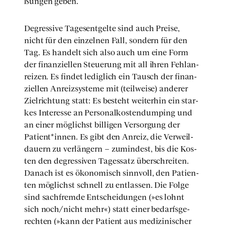
ßun­gen geben.
Degres­si­ve Tages­ent­gel­te sind auch Prei­se,
nicht für den ein­zel­nen Fall, son­dern für den
Tag. Es han­delt sich also auch um eine Form
der finan­zi­el­len Steue­rung mit all ihren Fehl­an­
rei­zen. Es fin­det ledig­lich ein Tausch der finan­
zi­el­len Anreiz­sys­te­me mit (teil­wei­se) ande­rer
Ziel­rich­tung statt: Es besteht wei­ter­hin ein star­
kes Inter­es­se an Per­so­nal­kos­ten­dum­ping und
an einer mög­lichst bil­li­gen Ver­sor­gung der
Patient*innen. Es gibt den Anreiz, die Ver­weil­
dau­ern zu ver­län­gern – zumin­dest, bis die Kos­
ten den degres­si­ven Tages­satz über­schrei­ten.
Danach ist es öko­no­misch sinn­voll, den Pati­en­
ten mög­lichst schnell zu ent­las­sen. Die Fol­ge
sind sach­frem­de Ent­schei­dun­gen (»es lohnt
sich noch/nicht mehr«) statt einer bedarfs­ge­
rech­ten (»kann der Pati­ent aus medi­zi­ni­scher