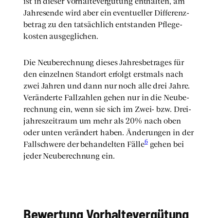
ist in die­ser Vor­hal­te­ver­gü­tung ent­hal­ten, am
Jah­res­en­de wird aber ein even­tu­el­ler Dif­fe­renz­
be­trag zu den tat­säch­lich ent­stan­den Pfle­ge­
kos­ten aus­ge­gli­chen.
Die Neu­be­rech­nung die­ses Jah­res­be­tra­ges für
den ein­zel­nen Stand­ort erfolgt erst­mals nach
zwei Jah­ren und dann nur noch alle drei Jah­re.
Ver­än­der­te Fall­zah­len gehen nur in die Neu­be­
rech­nung ein, wenn sie sich im Zwei- bzw. Drei­
jah­res­zeit­raum um mehr als 20% nach oben
oder unten ver­än­dert haben. Ände­run­gen in der
6
Fall­schwe­re der behan­del­ten Fäl­le
gehen bei
jeder Neu­be­rech­nung ein.
Bewer­tung Vor­hal­te­ver­gü­tung