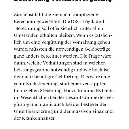
Zunächst fällt die ziem­lich kom­pli­zier­te
Berech­nungs­wei­se auf. Die DRG-Logik und
‑Berech­nung soll offen­sicht­lich unter allen
Umstän­den erhal­ten blei­ben. Wenn es tat­säch­
lich um eine Ver­gü­tung der Vor­hal­tung gehen
wür­de, müss­ten die not­wen­di­gen Geld­be­trä­ge
ganz anders berech­net wer­den. Die Fra­ge wäre
dann, wel­che Vor­hal­tun­gen sind in wel­cher
Leis­tungs­grup­pe not­wen­dig und wie hoch ist
der dafür benö­tig­te Geld­be­trag. Das wäre eine
ech­te Sach­steue­rung, statt einer ver­kapp­ten
finan­zi­el­len Steue­rung. Hin­zu kommt: Es bleibt
im Wesent­li­chen bei der Gesamt­sum­me der Ver­
gü­tung und damit auch bei der bestehen­den
Unter­fi­nan­zie­rung und der mas­si­ven Finanz­not
der Kran­ken­häu­ser.