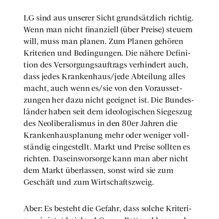
LG sind aus unse­rer Sicht grund­sätz­lich rich­tig.
Wenn man nicht finan­zi­ell (über Prei­se) steu­ern
will, muss man pla­nen. Zum Pla­nen gehö­ren
Kri­te­ri­en und Bedin­gun­gen. Die nähe­re Defi­ni­
ti­on des Ver­sor­gungs­auf­trags ver­hin­dert auch,
dass jedes Krankenhaus/jede Abtei­lung alles
macht, auch wenn es/sie von den Vor­aus­set­
zun­gen her dazu nicht geeig­net ist. Die Bun­des­
län­der haben seit dem ideo­lo­gi­schen Sie­ges­zug
des Neo­li­be­ra­lis­mus in den 80er Jah­ren die
Kran­ken­haus­pla­nung mehr oder weni­ger voll­
stän­dig ein­ge­stellt. Markt und Prei­se soll­ten es
rich­ten. Daseins­vor­sor­ge kann man aber nicht
dem Markt über­las­sen, sonst wird sie zum
Geschäft und zum Wirt­schafts­zweig.
Aber: Es besteht die Gefahr, dass sol­che Kri­te­ri­