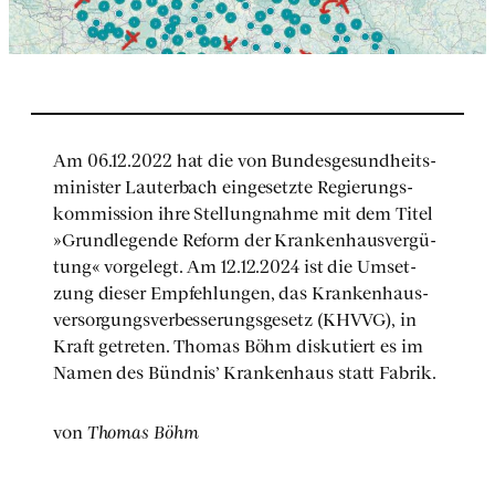
Am 06.12.2022 hat die von Bun­des­ge­sund­heits­
mi­nis­ter Lau­ter­bach ein­ge­setz­te Regie­rungs­
kom­mis­si­on ihre Stel­lung­nah­me mit dem Titel
»Grund­le­gen­de Reform der Kran­ken­haus­ver­gü­
tung« vor­ge­legt. Am 12.12.2024 ist die Umset­
zung die­ser Emp­feh­lun­gen, das Kran­ken­haus­
ver­sor­gungs­ver­bes­se­rungs­ge­setz (KHVVG), in
Kraft getre­ten. Tho­mas Böhm dis­ku­tiert es im
Namen des Bünd­nis’ Kran­ken­haus statt Fabrik.
von
Tho­mas Böhm