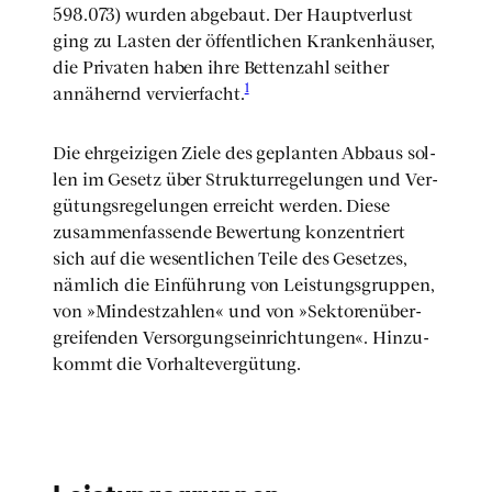
598.073) wur­den abge­baut. Der Haupt­ver­lust
ging zu Las­ten der öffent­li­chen Kran­ken­häu­ser,
die Pri­va­ten haben ihre Bet­ten­zahl seit­her
1
annä­hernd ver­vier­facht.
Die ehr­gei­zi­gen Zie­le des geplan­ten Abbaus sol­
len im Gesetz über Struk­tur­re­ge­lun­gen und Ver­
gü­tungs­re­ge­lun­gen erreicht wer­den. Die­se
zusam­men­fas­sen­de Bewer­tung kon­zen­triert
sich auf die wesent­li­chen Tei­le des Geset­zes,
näm­lich die Ein­füh­rung von Leis­tungs­grup­pen,
von »Min­dest­zah­len« und von »Sek­toren­über­
grei­fen­den Ver­sor­gungs­ein­rich­tun­gen«. Hin­zu­
kommt die Vor­hal­te­ver­gü­tung.