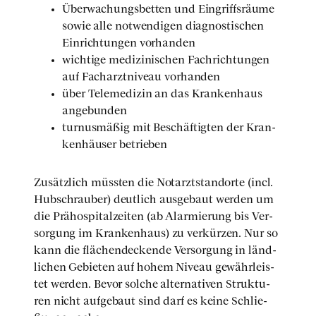
Über­wa­chungs­bet­ten und Ein­griffs­räu­me
sowie alle not­wen­di­gen dia­gnos­ti­schen
Ein­rich­tun­gen vor­han­den
wich­ti­ge medi­zi­ni­schen Fach­rich­tun­gen
auf Fach­arzt­ni­veau vor­han­den
über Tele­me­di­zin an das Kran­ken­haus
ange­bun­den
tur­nus­mä­ßig mit Beschäf­tig­ten der Kran­
ken­häu­ser betrie­ben
Zusätz­lich müss­ten die Not­arzt­stand­or­te (incl.
Hub­schrau­ber) deut­lich aus­ge­baut wer­den um
die Prähos­pi­tal­zei­ten (ab Alar­mie­rung bis Ver­
sor­gung im Kran­ken­haus) zu ver­kür­zen. Nur so
kann die flä­chen­de­cken­de Ver­sor­gung in länd­
li­chen Gebie­ten auf hohem Niveau gewähr­leis­
tet wer­den. Bevor sol­che alter­na­ti­ven Struk­tu­
ren nicht auf­ge­baut sind darf es kei­ne Schlie­