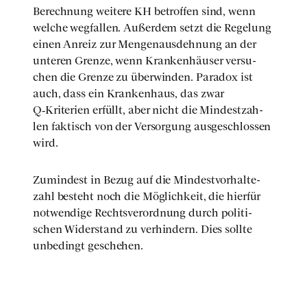
Berech­nung wei­te­re KH betrof­fen sind, wenn
wel­che weg­fal­len. Außer­dem setzt die Rege­lung
einen Anreiz zur Men­gen­aus­deh­nung an der
unte­ren Gren­ze, wenn Kran­ken­häu­ser ver­su­
chen die Gren­ze zu über­win­den. Para­dox ist
auch, dass ein Kran­ken­haus, das zwar
Q‑Kriterien erfüllt, aber nicht die Min­dest­zah­
len fak­tisch von der Ver­sor­gung aus­ge­schlos­sen
wird.
Zumin­dest in Bezug auf die Min­dest­vor­hal­te­
zahl besteht noch die Mög­lich­keit, die hier­für
not­wen­di­ge Rechts­ver­ord­nung durch poli­ti­
schen Wider­stand zu ver­hin­dern. Dies soll­te
unbe­dingt gesche­hen.