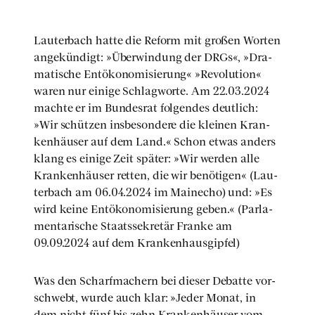
Lau­ter­bach hat­te die Reform mit gro­ßen Wor­ten
ange­kün­digt: »Über­win­dung der DRGs«, »Dra­
ma­ti­sche Ent­öko­no­mi­sie­rung« »Revo­lu­ti­on«
waren nur eini­ge Schlag­wor­te. Am 22.03.2024
mach­te er im Bun­des­rat fol­gen­des deut­lich:
»Wir schüt­zen ins­be­son­de­re die klei­nen Kran­
ken­häu­ser auf dem Land.« Schon etwas anders
klang es eini­ge Zeit spä­ter: »Wir wer­den alle
Kran­ken­häu­ser ret­ten, die wir benö­ti­gen« (Lau­
ter­bach am 06.04.2024 im Main­e­cho) und: »Es
wird kei­ne Ent­öko­no­mi­sie­rung geben.« (Par­la­
men­ta­ri­sche Staats­se­kre­tär Fran­ke am
09.09.2024 auf dem Kran­ken­haus­gip­fel)
Was den Scharf­ma­chern bei die­ser Debat­te vor­
schwebt, wur­de auch klar: »Jeder Monat, in
dem nicht fünf bis zehn Kran­ken­häu­ser vom