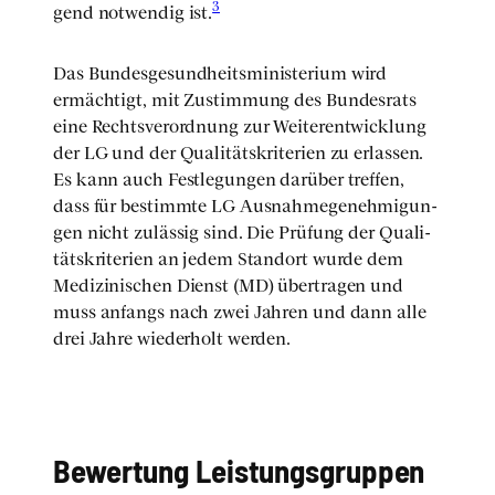
3
gend not­wen­dig ist.
Das Bun­des­ge­sund­heits­mi­nis­te­ri­um wird
ermäch­tigt, mit Zustim­mung des Bun­des­rats
eine Rechts­ver­ord­nung zur Wei­ter­ent­wick­lung
der LG und der Qua­li­täts­kri­te­ri­en zu erlas­sen.
Es kann auch Fest­le­gun­gen dar­über tref­fen,
dass für bestimm­te LG Aus­nah­me­ge­neh­mi­gun­
gen nicht zuläs­sig sind. Die Prü­fung der Qua­li­
täts­kri­te­ri­en an jedem Stand­ort wur­de dem
Medi­zi­ni­schen Dienst (MD) über­tra­gen und
muss anfangs nach zwei Jah­ren und dann alle
drei Jah­re wie­der­holt wer­den.
Bewer­tung Leis­tungs­grup­pen