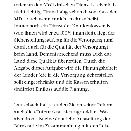
te­ri­en an den Medi­zi­ni­schen Dienst ist eben­falls
nicht rich­tig. Ein­mal abge­se­hen davon, dass der
MD – auch wenn er nicht mehr so heißt –
immer noch ein Dienst der Kran­ken­kas­sen ist
(von ihnen wird er zu 100% finan­ziert), liegt der
Sicher­stel­lungs­auf­trag für die Ver­sor­gung (und
damit auch für die Qua­li­tät der Ver­sor­gung)
beim Land. Dem­entspre­chend muss auch das
Land die­se Qua­li­tät über­prü­fen. Durch die
Abga­be die­ser Auf­ga­be wird die Pla­nungs­ho­heit
der Län­der (die ja die Ver­sor­gung sicher­stel­len
soll) ein­ge­schränkt und die Kas­sen erhal­ten
(indi­rekt) Ein­fluss auf die Pla­nung.
Lau­ter­bach hat ja zu den Zie­len sei­ner Reform
auch die »Ent­bü­ro­kra­ti­sie­rung« erklärt. Was
aber droht, ist eine deut­li­che Aus­wei­tung der
Büro­kra­tie im Zusam­men­hang mit den Leis­