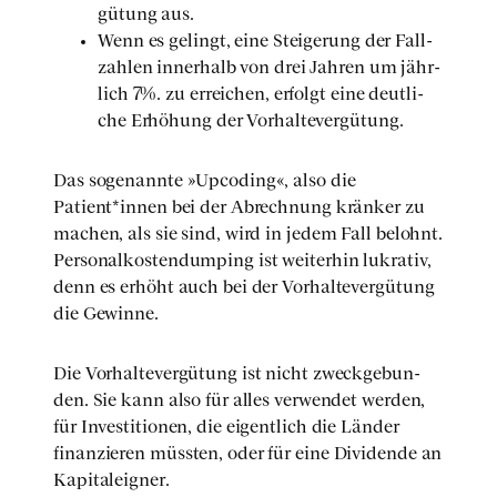
gü­tung aus.
Wenn es gelingt, eine Stei­ge­rung der Fall­
zah­len inner­halb von drei Jah­ren um jähr­
lich 7%. zu errei­chen, erfolgt eine deut­li­
che Erhö­hung der Vor­hal­te­ver­gü­tung.
Das soge­nann­te »Upco­ding«, also die
Patient*innen bei der Abrech­nung krän­ker zu
machen, als sie sind, wird in jedem Fall belohnt.
Per­so­nal­kos­ten­dum­ping ist wei­ter­hin lukra­tiv,
denn es erhöht auch bei der Vor­hal­te­ver­gü­tung
die Gewin­ne.
Die Vor­hal­te­ver­gü­tung ist nicht zweck­ge­bun­
den. Sie kann also für alles ver­wen­det wer­den,
für Inves­ti­tio­nen, die eigent­lich die Län­der
finan­zie­ren müss­ten, oder für eine Divi­den­de an
Kapi­tal­eig­ner.