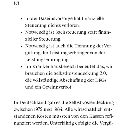
tet:
In der Daseins­vor­sor­ge hat finan­zi­el­le
Steue­rung nichts ver­lo­ren.
Not­wen­dig ist Sach­steue­rung statt finan­
zi­el­ler Steue­rung.
Not­wen­dig ist auch die Tren­nung der Ver­
gü­tung der Leis­tungs­er­brin­ger von der
Leis­tungs­er­brin­gung.
Im Kran­ken­haus­be­reich bedeu­tet das, wir
brau­chen die Selbst­kos­ten­de­ckung 2.0,
die voll­stän­di­ge Abschaf­fung der DRGs
und ein Gewinn­ver­bot.
In Deutsch­land gab es die Selbst­kos­ten­de­ckung
zwi­schen 1972 und 1984. Alle wirt­schaft­lich ent­
stan­de­nen Kos­ten muss­ten von den Kas­sen refi­
nan­ziert wer­den. Unter­jäh­rig erfolg­te die Ver­gü­