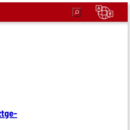
Suchen
t­ge­