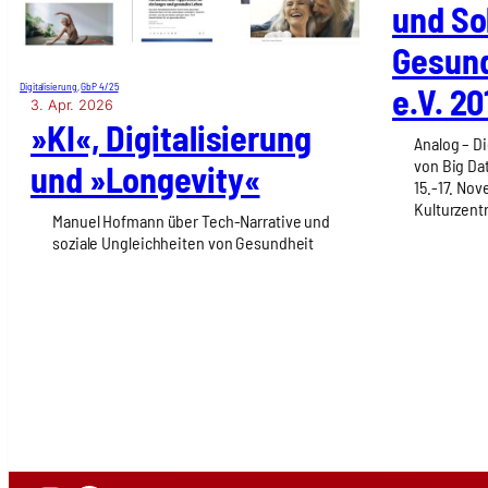
und Sol
Gesund
Digitalisierung
, 
GbP 4/25
e.V. 20
3. Apr. 2026
»KI«, Digi­ta­li­sie­rung
Analog – Di
von Big Da
und »Lon­ge­vi­ty«
15.-17. No
Kulturzen
Manuel Hofmann über Tech-Narrative und
soziale Ungleichheiten von Gesundheit