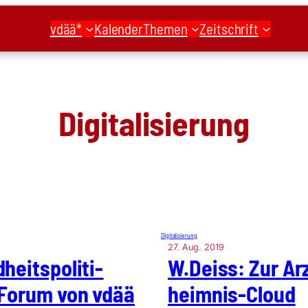
vdää*
Kalender
Themen
Zeitschrift
Digitalisierung
Digitalisierung
27. Aug. 2019
eits­po­li­ti­
W.Deiss: Zur Arz
Forum von vdää
heim­nis-Cloud