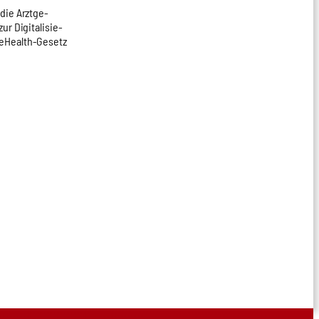
die Arzt­ge­
r Digi­ta­li­sie­
 eHe­alth-Gesetz