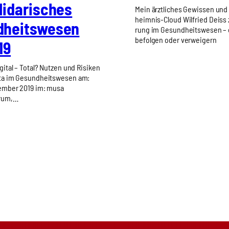
i­da­ri­sches
Mein ärzt­li­ches Gewis­sen und 
heim­nis-Cloud Wil­fried Deiss zu
­heits­we­sen
rung im Gesund­heits­we­sen –
befol­gen oder ver­wei­gern
19
gital – Total? Nutzen und Risiken
ta im Gesundheitswesen am:
vember 2019 im: musa
trum,…