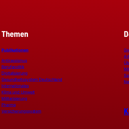
Themen
D
Publikationen
Gr
Ar
Antirassismus
Üb
Berufspolitik
Mi
Digitalisierung
Sa
Gesundheitssystem Deutschland
Ne
Internationales
Klima und Umwelt
Militarisierung
Pharma
K
Versicherungssystem