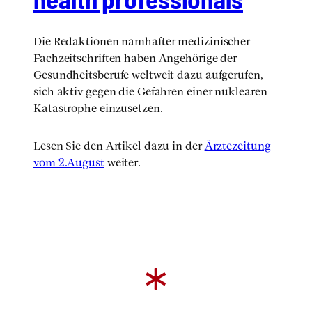
Die Redak­tio­nen nam­haf­ter medi­zi­ni­scher
Fach­zeit­schrif­ten haben Ange­hö­ri­ge der
Gesund­heits­be­ru­fe welt­weit dazu auf­ge­ru­fen,
sich aktiv gegen die Gefah­ren einer nuklea­ren
Kata­stro­phe ein­zu­set­zen.
Lesen Sie den Arti­kel dazu in der
Ärz­te­zei­tung
vom 2.August
wei­ter.
*