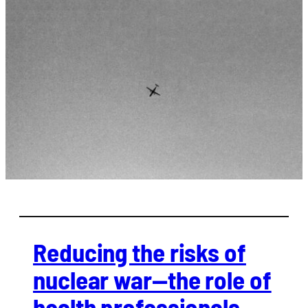
Redu­cing the risks of
nuclear war—the role of
health pro­fes­sio­nals