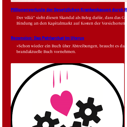
Mil­lio­nen­ver­lus­te der Gesetz­li­chen Kran­ken­kas­sen durch Risi
Der vdää* sieht diesen Skandal als Beleg dafür, dass das 
Bindung an den Kapitalmarkt auf Kosten der Versicherten.
Rezen­si­on: Das Patri­ar­chat im Ute­rus
»Schon wieder ein Buch über Abtreibungen, braucht es das wi
brandaktuelle Buch vornehmen.