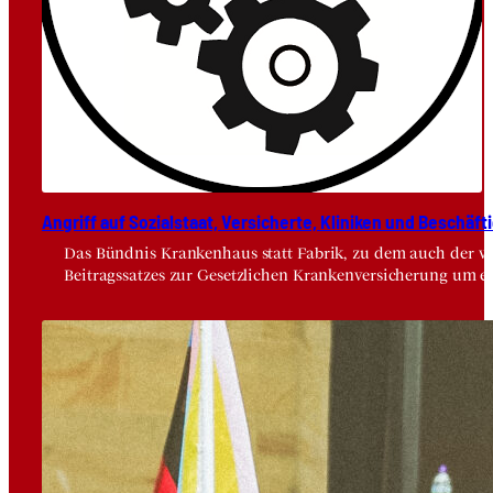
Angriff auf Sozi­al­staat, Ver­si­cher­te, Kli­ni­ken und Beschäf­ti
Das Bündnis Krankenhaus statt Fabrik, zu dem auch der vdä
Beitragssatzes zur Gesetzlichen Krankenversicherung um e