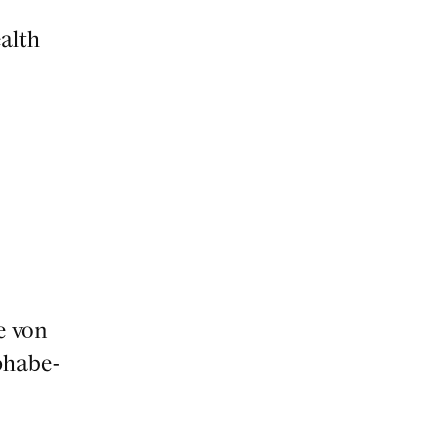
ealth
ne von
pha­be­