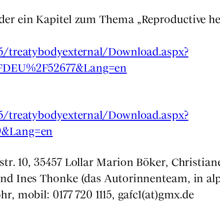
er ein Kapi­tel zum The­ma „Repro­duc­ti­ve h
/15/treatybodyexternal/Download.aspx?
DEU%2F52677&Lang=en
/15/treatybodyexternal/Download.aspx?
&Lang=en
str. 10, 35457 Lol­lar Mari­on Böker, Chris­tia­
 und Ines Thon­ke (das Autorin­nen­team, in al
pohr, mobil: 0177 720 1115, gafc1(at)gmx.de