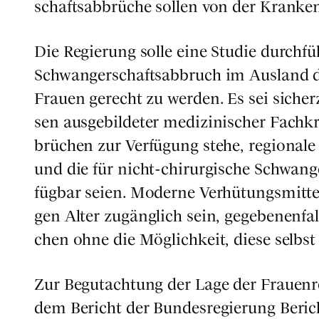
schafts­ab­brü­che sol­len von der Kran­ken
Die Regie­rung sol­le eine Stu­die durch­
Schwan­ger­schafts­ab­bruch im Aus­land d
Frau­en gerecht zu wer­den. Es sei sicher­
sen aus­ge­bil­de­ter medi­zi­ni­scher Fach
brü­chen zur Ver­fü­gung ste­he, regio­na­le
und die für nicht-chir­ur­gi­sche Schwan­ge
füg­bar sei­en. Moder­ne Ver­hü­tungs­mit­t
gen Alter zugäng­lich sein, gege­be­nen­fal
chen ohne die Mög­lich­keit, die­se selbst 
Zur Begut­ach­tung der Lage der Frau­en
dem Bericht der Bun­des­re­gie­rung Berich­