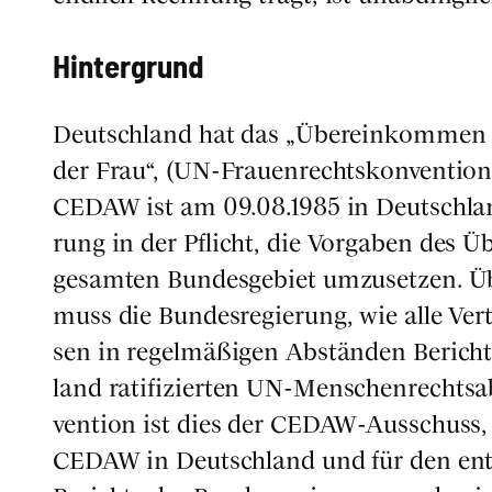
Hin­ter­grund
Deutsch­land hat das „Über­ein­kom­men z
der Frau“, (UN-Frau­en­rechts­kon­ven­ti­o
CEDAW ist am 09.08.1985 in Deutsch­land i
rung in der Pflicht, die Vor­ga­ben des Ü
gesam­ten Bun­des­ge­biet umzu­set­zen. Übe
muss die Bun­des­re­gie­rung, wie alle Ver
sen in regel­mä­ßi­gen Abstän­den Beric
land rati­fi­zier­ten UN-Men­schen­rechts­
ven­ti­on ist dies der CEDAW-Aus­schuss,
CEDAW in Deutsch­land und für den ent­sp