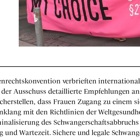
chts­kon­ven­ti­on ver­brief­ten inter­na­tio­na­
der Aus­schuss detail­lier­te Emp­feh­lun­gen an
 sicher­stel­len, dass Frau­en Zugang zu einem s
klang mit den Richt­li­ni­en der Welt­ge­sund­he
ri­mi­na­li­sie­rung des Schwan­ger­schafts­ab­bruc
ung und War­te­zeit. Siche­re und lega­le Schwan­g