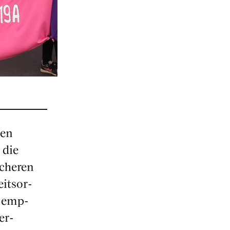
len
 die
iche­ren
its­or­
hs emp­
er­