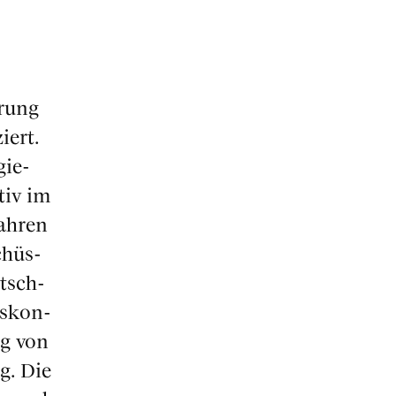
­rung
iert.
gie­
tiv im
ah­ren
chüs­
tsch­
ts­kon­
ng von
g. Die