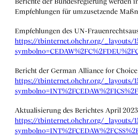
Berich­te der Bun­des­re­gie­rung wer­den
Emp­feh­lun­gen für umzu­set­zen­de Maß­na
Emp­feh­lun­gen des UN-Frau­en­rechts
https://tbinternet.ohchr.org/_layouts
symbolno=CEDAW%2FC%2FDEU%2FC
Bericht der Ger­man Alli­ance for Choice
https://tbinternet.ohchr.org/_layouts
symbolno=INT%2FCEDAW%2FICS%2F
Aktua­li­sie­rung des Berich­tes April 2023
https://tbinternet.ohchr.org/_layouts
symbolno=INT%2FCEDAW%2FCSS%2F