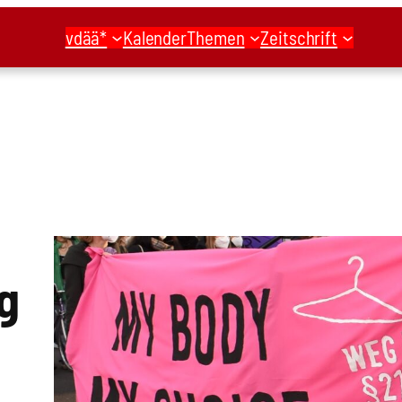
vdää*
Kalender
Themen
Zeitschrift
ng