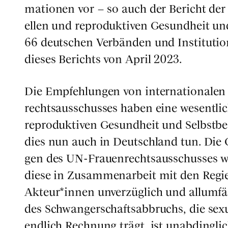
ma­tio­nen vor – so auch der Bericht der 
el­len und repro­duk­ti­ven Gesund­heit u
66 deut­schen Ver­bän­den und Insti­tu­tio­
die­ses Berichts von April 2023.
Die Emp­feh­lun­gen von inter­na­tio­na­l
rechts­aus­schus­ses haben eine wesent­li­c
repro­duk­ti­ven Gesund­heit und Selbst­
dies nun auch in Deutsch­land tun. Die G
gen des UN-Frau­en­rechts­aus­schus­ses wi
die­se in Zusam­men­ar­beit mit den Regie
Akteur*innen unver­züg­lich und all­um­fän
des Schwan­ger­schafts­ab­bruchs, die sexu
end­lich Rech­nung trägt, ist unab­ding­lic