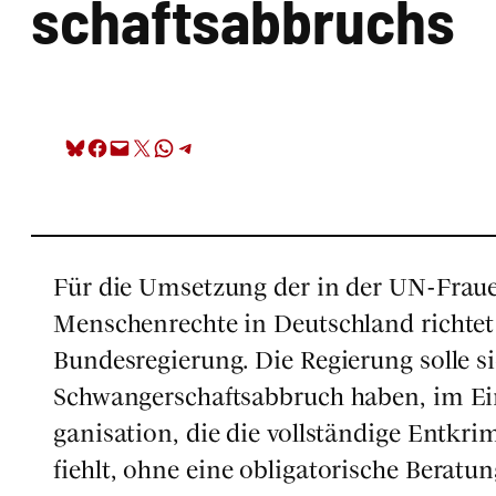
schafts­ab­bruchs
Share on Bluesky
Share on Facebook
Email this Page
Share on X
Share on WhatsApp
Share on Telegram
Für die Umset­zung der in der UN-Frau­en­re
Men­schen­rech­te in Deutsch­land rich­tet 
Bun­des­re­gie­rung. Die Regie­rung sol­le
Schwan­ger­schafts­ab­bruch haben, im Ein­
ga­ni­sa­ti­on, die die voll­stän­di­ge Ent­k
fiehlt, ohne eine obli­ga­to­ri­sche Bera­t