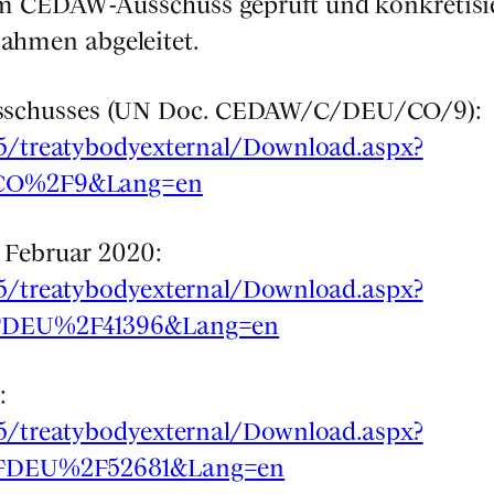
 im CEDAW-Aus­schuss geprüft und kon­kre­ti­sie
h­men abge­lei­tet.
­aus­schus­ses (UN Doc. CEDAW/C/DEU/CO/9):
/15/treatybodyexternal/Download.aspx?
O%2F9&Lang=en
 Febru­ar 2020:
/15/treatybodyexternal/Download.aspx?
DEU%2F41396&Lang=en
:
/15/treatybodyexternal/Download.aspx?
DEU%2F52681&Lang=en