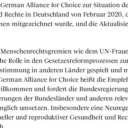
Ger­man Alli­ance for Choice zur Situa­ti­on d
nd Rech­te in Deutsch­land von Febru­ar 2020, 
nen mit­ge­zeich­net wur­de, und die Aktua­li­si
en Men­schen­rechts­gre­mi­en wie dem UN-Frau­
he Rol­le in den Geset­zes­re­form­pro­zes­sen zu
be­stim­mung in ande­ren Län­der gespielt und 
er­man Alli­ance for Choice heißt die Emp­feh
ll­kom­men und for­dert die Bun­des­re­gie­rung
­run­gen der Bun­des­län­der und ande­ren rele­
g­lich umset­zen. Ins­be­son­de­re eine Neu­re­g
­el­ler und repro­duk­ti­ver Gesund­heit und Rec
h.