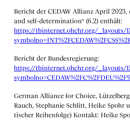
Bericht der CEDAW Alli­anz April 2023, d
and self-deter­mi­na­ti­on“ (6.2) ent­hält:
https://tbinternet.ohchr.org/_layouts
symbolno=INT%2FCEDAW%2FCSS%2F
Bericht der Bun­des­re­gie­rung:
https://tbinternet.ohchr.org/_layouts
symbolno=CEDAW%2FC%2FDEU%2F9
Ger­man Alli­ance for Choice, Lüt­zel­berg­
Rauch, Ste­pha­nie Schlitt, Hei­ke Spohr
ti­scher Rei­hen­fol­ge) Kon­takt: Hei­ke S