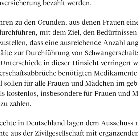
­ver­si­che­rung bezahlt wer­den.
füh­ren zu den Grün­den, aus denen Frau­en ein
urch­füh­ren, mit dem Ziel, den Bedürf­nis­sen 
zu­stel­len, dass eine aus­rei­chen­de Anzahl an
­kräf­te zur Durch­füh­rung von Schwan­ger­schaft
 Unter­schie­de in die­ser Hin­sicht ver­rin­gert 
r­schafts­ab­brü­che benö­tig­ten Medi­ka­men­te
el sol­len für alle Frau­en und Mäd­chen im gebä
ls kos­ten­los, ins­be­son­de­re für Frau­en und 
zu zah­len.
­rech­te in Deutsch­land lagen dem Aus­schuss
te aus der Zivil­ge­sell­schaft mit ergän­zen­de