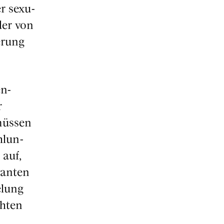
er sexu­
der von
e­rung
en­
r
müs­sen
­lun­
 auf,
van­ten
e­lung
h­ten