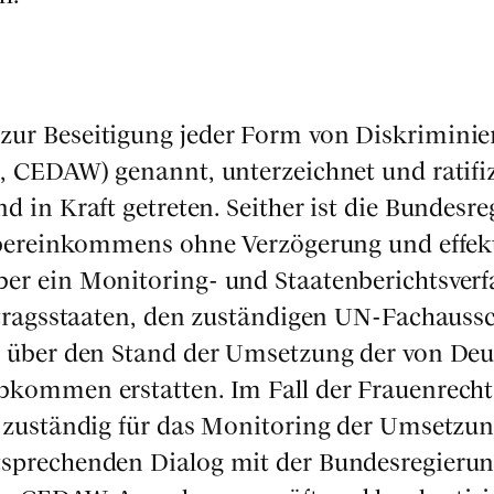
ur Besei­ti­gung jeder Form von Dis­kri­mi­nie
n, CEDAW) genannt, unter­zeich­net und rati­fi­z
n Kraft getre­ten. Seit­her ist die Bun­des­re­
ber­ein­kom­mens ohne Ver­zö­ge­rung und effek­
r ein Moni­to­ring- und Staa­ten­be­richts­ver­f
­trags­staa­ten, den zustän­di­gen UN-Fach­aus­s
ht über den Stand der Umset­zung der von Deu
ab­kom­men erstat­ten. Im Fall der Frau­en­rech
 zustän­dig für das Moni­to­ring der Umset­zu
re­chen­den Dia­log mit der Bun­des­re­gie­run