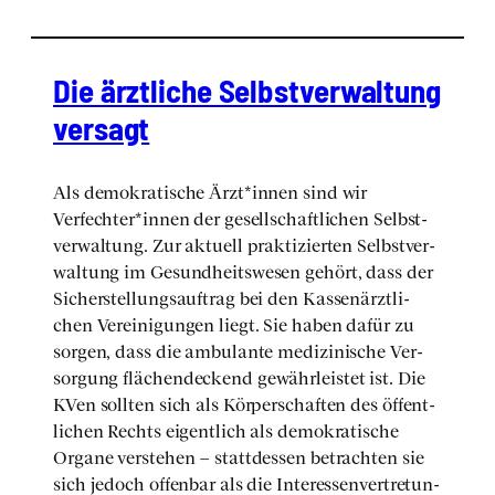
Die ärzt­li­che Selbst­ver­wal­tung
ver­sagt
Als demo­kra­ti­sche Ärzt*innen sind wir
Verfechter*innen der gesell­schaft­li­chen Selbst­
ver­wal­tung. Zur aktu­ell prak­ti­zier­ten Selbst­ver­
wal­tung im Gesund­heits­we­sen gehört, dass der
Sicher­stel­lungs­auf­trag bei den Kas­sen­ärzt­li­
chen Ver­ei­ni­gun­gen liegt. Sie haben dafür zu
sor­gen, dass die ambu­lan­te medi­zi­ni­sche Ver­
sor­gung flä­chen­de­ckend gewähr­leis­tet ist. Die
KVen soll­ten sich als Kör­per­schaf­ten des öffent­
li­chen Rechts eigent­lich als demo­kra­ti­sche
Orga­ne ver­ste­hen – statt­des­sen betrach­ten sie
sich jedoch offen­bar als die Inter­es­sen­ver­tre­tun­