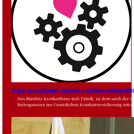
Angriff auf Sozi­al­staat, Ver­si­cher­te, Kli­ni­ken und Beschäf­ti
Das Bündnis Krankenhaus statt Fabrik, zu dem auch der vdä
Beitragssatzes zur Gesetzlichen Krankenversicherung um e