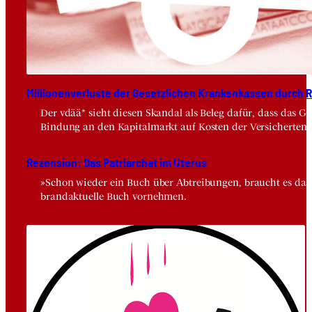
Mil­lio­nen­ver­lus­te der Gesetz­li­chen Kran­ken­kas­sen durch Risi
Der vdää* sieht diesen Skandal als Beleg dafür, dass das 
Bindung an den Kapitalmarkt auf Kosten der Versicherten.
Rezen­si­on: Das Patri­ar­chat im Ute­rus
»Schon wieder ein Buch über Abtreibungen, braucht es das wi
brandaktuelle Buch vornehmen.