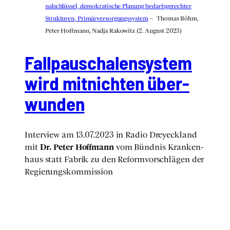
nal­schlüs­sel, demo­kra­ti­sche Pla­nung bedarfs­ge­rech­ter
Struk­tu­ren, Pri­mär­ver­sor­gungs­sys­tem
–
Tho­mas Böhm,
Peter Hoff­mann, Nad­ja Rako­witz (2. August 2023)
Fall­pau­scha­len­sys­tem
wird mit­nich­ten über­
wun­den
Inter­view am 13.07.2023 in Radio Dreyeck­land
mit
Dr. Peter Hoff­mann
vom Bünd­nis Kran­ken­
haus statt Fabrik zu den Reform­vor­schlä­gen der
Regie­rungs­kom­mis­si­on