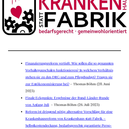
Finan­zie­rungs­re­form ver­tieft: Wie sol­len die so genann­ten
Vor­hal­te­pau­scha­len funk­tio­nie­ren? In wel­chem Ver­hält­nis
ste­hen sie zu den DRG und zum Pfle­ge­bud­get? Tra­gen sie
zur Ent­öko­no­mi­sie­rung bei?
–
Tho­mas Böhm (28. Juni
2023)
Fina­le Eck­punk­te. Ergeb­nis­se der Bund-Län­der-Run­de
von Anfang Juli
– Tho­mas Böhm (26. Juli 2023)
Reform ist drin­gend nötig: alter­na­ti­ve Vor­schlä­ge für eine
Kran­ken­haus­re­form von Kran­ken­haus statt Fabrik –
Selbst­kos­ten­de­ckung, bedarfs­ge­rech­te garan­tier­te Per­so­