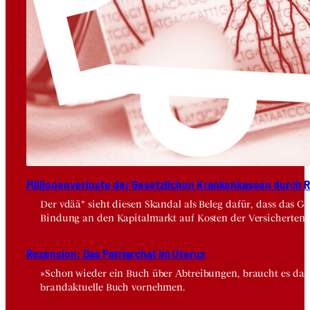
Mil­lio­nen­ver­lus­te der Gesetz­li­chen Kran­ken­kas­sen durch Risi
Der vdää* sieht diesen Skandal als Beleg dafür, dass das 
Bindung an den Kapitalmarkt auf Kosten der Versicherten.
Rezen­si­on: Das Patri­ar­chat im Ute­rus
»Schon wieder ein Buch über Abtreibungen, braucht es das wi
brandaktuelle Buch vornehmen.