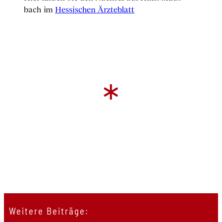
bach im
Hes­si­schen Ärz­te­blatt
*
Weitere Beiträge: