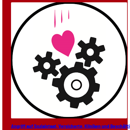
Angriff auf Sozi­al­staat, Ver­si­cher­te, Kli­ni­ken und Beschäf­ti