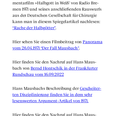
men­tar­film »Halb­gott in Weiß’ von Radio Bre­
men 1971 und sei­nes anschlie­ßen­den Raus­wurfs
aus der Deut­schen Gesell­schaft für Chir­ur­gie
kann man in die­sem Spie­gel­ar­ti­kel nach­le­sen:
“Rache der Halb­göt­ter”
.
Hier sehen Sie einen Film­bei­trag von
Pan­ora­ma
vom 26.04.1971 “Der Fall Maus­bach”
.
Hier fin­den Sie den Nach­ruf auf Hans Maus­
bach von
Bernd Hont­schik in der Frank­fur­ter
Rund­schau vom 16.09.2022
Hans Maus­bachs Beschrei­bung der
Geschei­ter­
ten Dis­zi­pli­nie­rung fin­den Sie in dem sehr
lesens­wer­ten Argu­ment-Arti­kel von 1971.
Hier fin­den Sie den Nach­ruf auf Hans Maus­