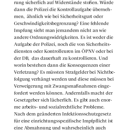
rung sicher­lich auf Wider­stän­de sto­ßen. Wür­de
dann die Poli­zei die Kon­troll­auf­ga­be über­neh­
men,
ähn­lich wie bei Sicher­heits­gurt oder
Geschwin­dig­keits­be­gren­zung? Eine feh­len­de
Imp­fung sieht man jeman­dem nicht an wie
ande­re Ord­nungs­wid­rig­kei­ten. Es ist weder die
Auf­ga­be der Poli­zei, noch die von Sicher­heits­
diens­ten oder Kon­trol­leu­ren im ÖPNV oder bei
der DB,
das dau­er­haft zu kon­trol­lie­ren. Und
wor­in bestehen dann die Kon­se­quen­zen einer
Ver­let­zung? Es müss­ten Straf­gel­der bei Nicht­be­
fol­gung ver­hängt wer­den und die­se müs­sen bei
Ver­wei­ge­rung mit Zwangs­maß­nah­men ein­ge­
for­dert wer­den kön­nen. Andern­falls macht der
Gesetz­ge­ber sich lächer­lich. Es gibt auch enor­
me arbeits- und sozi­al­recht­li­che Pro­ble­me.
Nach dem geän­der­ten Infek­ti­ons­schutz­ge­setz
für eine ein­rich­tungs­spe­zi­fi­sche Impf­pflicht ist
eine Abmah­nung und wahr­schein­lich auch