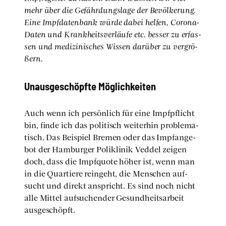
mehr über die Gefähr­dungs­la­ge der Bevöl­ke­rung.
Eine Impf­da­ten­bank wür­de dabei hel­fen, Coro­na-
Daten und Krank­heits­ver­läu­fe etc. bes­ser zu erfas­
sen und medi­zi­ni­sches Wis­sen dar­über zu ver­grö­
ßern.
Unaus­ge­schöpf­te Mög­lich­kei­ten
Auch wenn ich per­sön­lich für eine Impf­pflicht
bin, fin­de ich das poli­tisch wei­ter­hin pro­ble­ma­
tisch. Das Bei­spiel Bre­men oder das Impf­an­ge­
bot der Ham­bur­ger Poli­kli­nik Ved­del zei­gen
doch, dass die Impf­quo­te höher ist, wenn man
in die Quar­tie­re rein­geht, die Men­schen auf­
sucht und direkt anspricht. Es sind noch nicht
alle Mit­tel auf­su­chen­der Gesund­heits­ar­beit
aus­ge­schöpft.