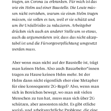
tra­gen, an Coro­na zu erkran­ken. Für mich ist das
wie ein Helm auf einer Bau­stel­le. Die Leu­te müs­
sen nicht ver­ste­hen, war­um sie einen Helm tra­gen
müs­sen, sie sol­len es tun, weil er sie schützt und
um ihr Unfall­ri­si­ko zu redu­zie­ren. Arbeit­ge­ber
drü­cken sich auch an ande­rer Stel­le um so etwas,
auch da argu­men­tie­ren wir, dass das nicht akzep­
ta­bel ist und die Für­sor­ge­ver­pflich­tung umge­setzt
wer­den muss.
Aber wenn man nicht auf der Bau­stel­le ist, trägt
man kei­nen Helm. Also auch Bauarbeiter*innen
tra­gen zu Hau­se kei­nen Helm mehr. Ist der
Helm dann nicht eigent­lich eher eine Meta­pher
für eine kon­se­quen­te 2G-Regel? Also, wenn man
sich in Berei­chen bewegt, wo man mit vie­len
Men­schen zu tun hat, muss man sich über 2G
schüt­zen, aber ansons­ten nicht. Es gibt etli­che
sozi­al- und arbeits­recht­li­che Pro­ble­me, die eine