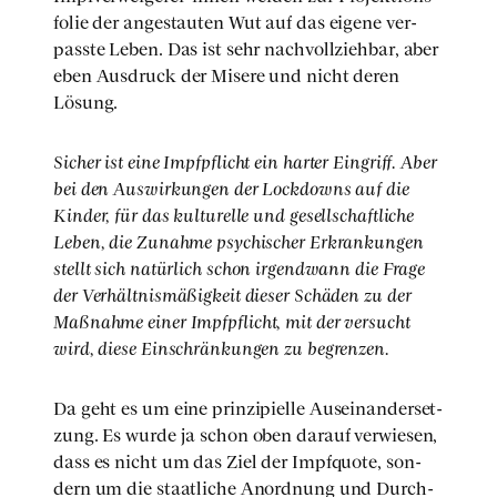
fo­lie der ange­stau­ten Wut auf das eige­ne ver­
pass­te Leben. Das ist sehr nach­voll­zieh­bar, aber
eben Aus­druck der Mise­re und nicht deren
Lösung.
Sicher ist eine Impf­pflicht ein har­ter Ein­griff. Aber
bei den Aus­wir­kun­gen der Lock­downs auf die
Kin­der, für das kul­tu­rel­le und gesell­schaft­li­che
Leben, die Zunah­me psy­chi­scher Erkran­kun­gen
stellt sich natür­lich schon irgend­wann die Fra­ge
der Ver­hält­nis­mä­ßig­keit die­ser Schä­den zu der
Maß­nah­me einer Impf­pflicht, mit der ver­sucht
wird, die­se Ein­schrän­kun­gen zu begren­zen.
Da geht es um eine prin­zi­pi­el­le Aus­ein­an­der­set­
zung. Es wur­de ja schon oben dar­auf ver­wie­sen,
dass es nicht um das Ziel der Impf­quo­te, son­
dern um die staat­li­che Anord­nung und Durch­