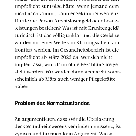
Impf­pflicht zur Fol­ge hät­te. Wenn jemand dem
nicht nach­kommt, kann er gekün­digt wer­den?
Dürf­te die Per­son Arbeits­lo­sen­geld oder Ersatz­
leis­tun­gen bezie­hen? Was ist mit Kran­ken­geld?
Juris­tisch ist das völ­lig unklar und die Gerich­te
wür­den mit einer Wel­le von Klä­rungs­fäl­len kon­
fron­tiert wer­den. Im Gesund­heits­be­reich ist die
Impf­pflicht ab März 2022 da. Wer sich nicht
imp­fen lässt, wird dann ohne Bezah­lung frei­ge­
stellt wer­den. Wir wer­den dann aber recht wahr­
schein­lich ab März auch weni­ger Pfle­ge­kräf­te
haben.
Pro­blem des Nor­mal­zu­stan­des
Zu argu­men­tie­ren, dass »wir die Über­las­tung
des Gesund­heits­we­sens ver­hin­dern müs­sen«, ist
zynisch und für mich kein Argu­ment. Wie­so