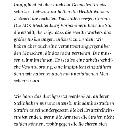
Impf­pflicht ist aber auch ein Gebot des Arbeits­
schut­zes. Letz­tes Jahr hat­ten die Health Workers
welt­weit die höchs­ten Todes­ra­ten wegen Coro­na.
Die AOK Meck­len­burg-Vor­pom­mern hat eine Stu­
die erstellt, die zeigt, dass die Health Workers das
größ­te Risi­ko tra­gen, infi­ziert zu wer­den. Wir
haben aber auch eine Ver­ant­wor­tung gegen­über
den Men­schen, die das nicht ver­ste­hen. Die müs­
sen wir mit­neh­men. Es ist also eine arbeits­recht­li­
che Ver­ant­wor­tung, eine Impf­pflicht ein­zu­füh­ren,
denn wir haben es auch mit uner­fah­re­nen Men­
schen zu tun.
Wie kann das durch­ge­setzt wer­den? An ande­rer
Stel­le haben wir uns inten­siv mit admi­nis­tra­ti­ven
Stra­fen aus­ein­an­der­ge­setzt, die bei Ersatz­frei­heits­
stra­fen enden, wenn die Ärms­ten die Stra­fen nicht
zah­len kön­nen, wohin­ge­gen die Rei­che­ren sich