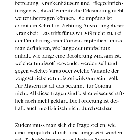
be­treu­ung, Kran­ken­häu­sern und Pfle­ge­ein­rich­
tun­gen ist, dass Geimpf­te die Erkran­kung nicht
wei­ter über­tra­gen kön­nen. Die Imp­fung ist
damit ein Schritt in Rich­tung Aus­rot­tung die­ser
Krank­heit. Das trifft für COVID-19 nicht zu. Bei
der Ein­füh­rung einer Coro­na-Impf­pflicht muss
man defi­nie­ren, wie lan­ge der Impf­schutz
anhält, wie lan­ge eine Boos­te­rung wirk­sam ist,
wel­cher Impf­stoff ver­wen­det wer­den soll und
gegen wel­ches Virus oder wel­che Vari­an­te der
vor­ge­schrie­be­ne Impf­stoff wirk­sam sein
soll.
Für Masern ist all das bekannt, für Coro­na
nicht. All die­se Fra­gen sind bis­her wis­sen­schaft­
lich noch nicht geklärt. Die For­de­rung ist des­
halb auch medi­zi­nisch nicht durch­setz­bar.
Zudem muss man sich die Fra­ge stel­len, wie
eine Impf­pflicht durch- und umge­setzt wer­den