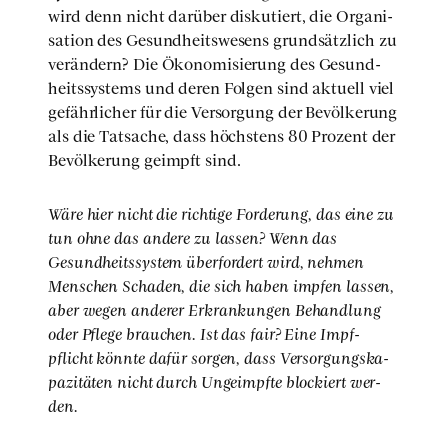
wird denn nicht dar­über dis­ku­tiert, die Orga­ni­
sa­ti­on des Gesund­heits­we­sens grund­sätz­lich zu
ver­än­dern? Die Öko­no­mi­sie­rung des Gesund­
heits­sys­tems und deren Fol­gen sind aktu­ell viel
gefähr­li­cher für die Ver­sor­gung der Bevöl­ke­rung
als die Tat­sa­che, dass höchs­tens 80 Pro­zent der
Bevöl­ke­rung geimpft sind.
Wäre hier nicht die rich­ti­ge For­de­rung, das eine zu
tun ohne das ande­re zu las­sen? Wenn das
Gesund­heits­sys­tem über­for­dert wird, neh­men
Men­schen Scha­den, die sich haben imp­fen las­sen,
aber wegen ande­rer Erkran­kun­gen Behand­lung
oder Pfle­ge brau­chen. Ist das fair? Eine Impf-
pflicht könn­te dafür sor­gen, dass Ver­sor­gungs­ka­
pa­zi­tä­ten nicht durch Unge­impf­te blo­ckiert wer­
den.