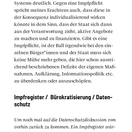
Sys­tems deut­lich. Gegen eine Impf­pflicht
spricht mei­nes Erach­tens auch, dass die­se in
der Kon­se­quenz indi­vi­dua­li­sie­rend wir­ken
könn­te in dem Sinn, dass der Staat sich dann
aus der Ver­ant­wor­tung zieht, akti­ve Ange­bo­te
zu machen und zu finan­zie­ren. Gibt es eine
Impf­pflicht, ist der Ball irgend­wie bei den ein­
zel­nen Bürger*innen und der Staat muss sich
kei­ne Mühe mehr geben, die hier schon aus­rei­
chend beschrie­be­nen Defi­zi­te der eige­nen Maß­
nah­men, Auf­klä­rung, Infor­ma­ti­ons­po­li­tik etc.
zu über­den­ken oder aus­zu­schöp­fen.
Impf­re­gis­ter / Büro­kra­ti­sie­rung / Daten­
schutz
Um noch mal auf die Daten­schutz­dis­kus­si­on von
vor­hin zurück zu kom­men. Ein Impf­re­gis­ter wür­