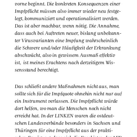
vor­ne beginnt. Die kon­kre­ten Kon­se­quen­zen einer
Impf­pflicht müs­sen also immer wie­der neu fest­ge­
legt, kom­mu­ni­ziert und ope­ra­tio­na­li­siert wer­den.
Das ist aber mach­bar, wenn nötig. Die Annah­me,
dass auch bei Auf­tre­ten neu­er, bis­lang unbe­kann­
ter Virus­va­ri­an­ten eine Imp­fung wahr­schein­lich
die Schwe­re und/oder Häu­fig­keit der Erkran­kung
abschwächt, also in gewis­sem Aus­maß effek­tiv
ist, ist mei­nes Erach­tens nach der­zei­ti­gem Wis­
sens­stand berech­tigt.
Das schließt ande­re Maß­nah­men nicht aus, man
soll­te sich für die Impf­quo­te ohne­hin nicht nur auf
ein Instru­ment ver­las­sen. Die Impf­pflicht wür­de
dort hel­fen, wo man die Men­schen noch nicht
erreicht hat. In der LINKEN waren die ost­deut­
schen Lan­des­ver­bän­de beson­ders in Sach­sen und
Thü­rin­gen für eine Impf­pflicht aus der prak­ti­