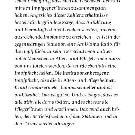
schen Erwä­gung, dass sich die Faschis­ten der AFD
mit den Impfgegner*innen zusam­men­ge­tan
haben. Ange­sichts die­ser Zah­len­ver­hält­nis­se
besteht die begrün­de­te Sor­ge, dass Auf­klä­rung
und Frei­wil­lig­keit nicht rei­chen wer­den, um eine
aus­rei­chen­de Impf­quo­te zu errei­chen – es ist in der
gegen­wär­ti­gen Situa­ti­on eine Art Ulti­ma Ratio, für
die Impf­pflicht zu sein. Der Schutz von vul­ner­
ablen Men­schen in Alten- und Pfle­ge­hei­men muss
von uns for­ciert wer­den, da wür­de eben­falls eine
Impf­pflicht hel­fen. Die insti­tu­tio­nen­be­zo­ge­ne
Impf­pflicht, also die in Alten- und Pfle­ge­hei­men,
Kran­ken­häu­sern etc., kommt schnel­ler und ist
prak­ti­ka­bel. Das ist gut so. Und es ist gut, dass es
alle trifft, die dort arbei­ten, und nicht nur die
Pfleger*innen und Ärzt*innen. Das wird auch hel­
fen, den Betriebs­frie­den auf den Sta­tio­nen und in
den Teams wie­der­zu­brin­gen.