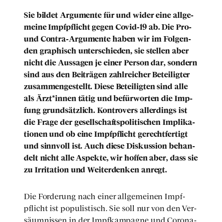
Sie bil­det Argu­men­te für und wider eine all­ge­
mei­ne Impf­pflicht gegen Covid-19 ab. Die Pro-
und Con­tra-Argu­men­te haben wir im Fol­gen­
den gra­phisch unter­schie­den, sie stel­len aber
nicht die Aus­sa­gen je einer Per­son dar, son­dern
sind aus den Bei­trä­gen zahl­rei­cher Betei­lig­ter
zusam­men­ge­stellt. Die­se Betei­lig­ten sind alle
als Ärzt*innen tätig und befür­wor­ten die Imp­
fung grund­sätz­lich. Kon­tro­vers aller­dings ist
die Fra­ge der gesell­schafts­po­li­ti­schen Impli­ka­
tio­nen und ob eine Impf­pflicht gerecht­fer­tigt
und sinn­voll ist. Auch die­se Dis­kus­si­on behan­
delt nicht alle Aspek­te, wir hof­fen aber, dass sie
zu Irri­ta­ti­on und Wei­ter­den­ken anregt.
Die For­de­rung nach einer all­ge­mei­nen Impf­
pflicht ist popu­lis­tisch. Sie soll nur von den Ver­
säum­nis­sen in der Impf­kam­pa­gne und Coro­na­