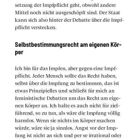
set­zung der Impf­pflicht geht, obwohl ande­re
Mit­tel noch nicht aus­ge­schöpft sind. Der Staat
kann sich also hin­ter der Debat­te über die Impf­
pflicht ver­ste­cken.
Selbst­be­stim­mungs­recht am eige­nen Kör­
per
Ich bin für das Imp­fen, aber gegen eine Impf­
pflicht. Jeder Mensch soll­te das Recht haben,
selbst über die Imp­fung zu bestim­men, das ist
etwas Prin­zi­pi­el­les und schließt für mich an
femi­nis­ti­sche Debat­ten um das Recht am eige­
nen Kör­per an. Ich hal­te es auch nicht für ziel­
füh­rend, so zu tun, als wäre die Imp­fung völ­lig
harm­los. Wenn sie nichts im Kör­per machen
wür­de, wäre sie ja sinn­los. Angst vor der Imp­
fung ist nicht an sich und per se irra­tio­nal oder