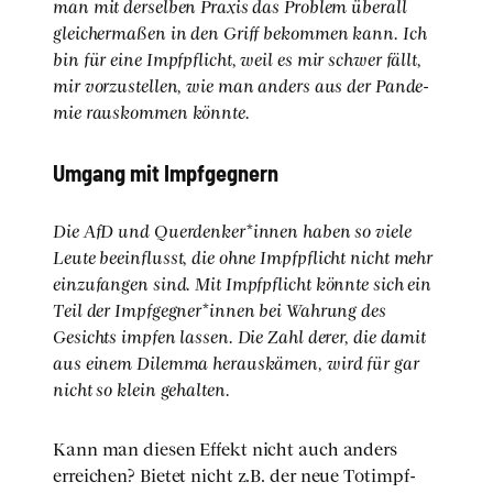
man mit der­sel­ben Pra­xis das Pro­blem über­all
glei­cher­ma­ßen in den Griff bekom­men kann. Ich
bin für eine Impf­pflicht, weil es mir schwer fällt,
mir vor­zu­stel­len, wie man anders aus der Pan­de­
mie raus­kom­men könn­te.
Umgang mit Impf­geg­nern
Die AfD und Querdenker*innen haben so vie­le
Leu­te beein­flusst, die ohne Impf­pflicht nicht mehr
ein­zu­fan­gen sind. Mit Impf­pflicht könn­te sich ein
Teil der Impfgegner*innen bei Wah­rung des
Gesichts imp­fen las­sen. Die Zahl derer, die damit
aus einem Dilem­ma her­aus­kä­men, wird für gar
nicht so klein gehal­ten.
Kann man die­sen Effekt nicht auch anders
errei­chen? Bie­tet nicht z.B. der neue Tot­impf­