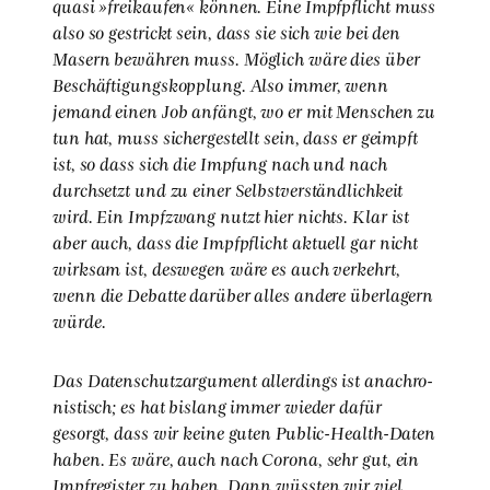
qua­si »frei­kau­fen« kön­nen. Eine Impf­pflicht muss
also so gestrickt sein, dass sie sich wie bei den
Masern bewäh­ren muss. Mög­lich wäre dies über
Beschäf­ti­gungs­kopp­lung. Also immer, wenn
jemand einen Job anfängt, wo er mit Men­schen zu
tun hat, muss sicher­ge­stellt sein, dass er geimpft
ist, so dass sich die Imp­fung nach und nach
durch­setzt und zu einer Selbst­ver­ständ­lich­keit
wird. Ein Impf­zwang nutzt hier nichts. Klar ist
aber auch, dass die Impf­pflicht aktu­ell gar nicht
wirk­sam ist, des­we­gen wäre es auch ver­kehrt,
wenn die Debat­te dar­über alles ande­re über­la­gern
wür­de.
Das Daten­schutz­ar­gu­ment aller­dings ist ana­chro­
nis­tisch; es hat bis­lang immer wie­der dafür
gesorgt, dass wir kei­ne guten Public-Health-Daten
haben. Es wäre, auch nach Coro­na, sehr gut, ein
Impf­re­gis­ter zu haben. Dann wüss­ten wir viel