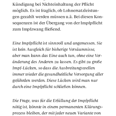
Kün­di­gung bei Nicht­ein­hal­tung der Pflicht
mög­lich. Es ist frag­lich, ob Lohn­er­satz­leis­tun­
gen gezahlt wer­den müs­sen u.ä. Bei die­sen Kon­
se­quen­zen ist der Über­gang von der Impf­pflicht
zum Impf­zwang flie­ßend.
Eine Impf­pflicht ist sinn­voll und ange­mes­sen. Sie
ist kein Aus­gleich für bis­he­ri­ge Ver­säum­nis­se,
aber man kann das Eine auch tun, ohne eine Ver­
än­de­rung des Ande­ren zu las­sen. Es gibt zu gro­ße
Impf-Lücken, so dass die Aus­brei­tungs­wel­len
immer wie­der die gesund­heit­li­che Ver­sor­gung aller
gefähr­den wer­den. Die­se Lücken wird man nur
durch eine Impf­pflicht schlie­ßen kön­nen.
Die Fra­ge, was für die Erfül­lung der Impf­pflicht
nötig ist, könn­te in einem per­ma­nen­ten Klä­rungs­
pro­zess blei­ben, der mit jeder neu­en Vari­an­te von