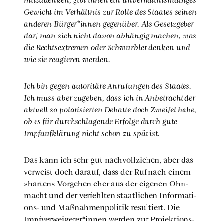
mit­zu­den­ken, gibt ihnen ein unver­hält­nis­mä­ßi­ges
Gewicht im Ver­hält­nis zur Rol­le des Staa­tes sei­nen
ande­ren Bürger*innen gegen­über. Als Gesetz­ge­ber
darf man sich nicht davon abhän­gig machen, was
die Rechts­extre­men oder Schwurb­ler den­ken und
wie sie reagie­ren wer­den.
Ich bin gegen auto­ri­tä­re Anru­fun­gen des Staa­tes.
Ich muss aber zuge­ben, dass ich in Anbe­tracht der
aktu­ell so pola­ri­sier­ten Debat­te doch Zwei­fel habe,
ob es für durch­schla­gen­de Erfol­ge durch gute
Impf­auf­klä­rung nicht schon zu spät ist.
Das kann ich sehr gut nach­voll­zie­hen, aber das
ver­weist doch dar­auf, dass der Ruf nach einem
»har­ten« Vor­ge­hen eher aus der eige­nen Ohn­
macht und der ver­fehl­ten staat­li­chen Infor­ma­ti­
ons- und Maß­nah­men­po­li­tik resul­tiert. Die
Impfverweigerer*innen wer­den zur Pro­jek­ti­ons­