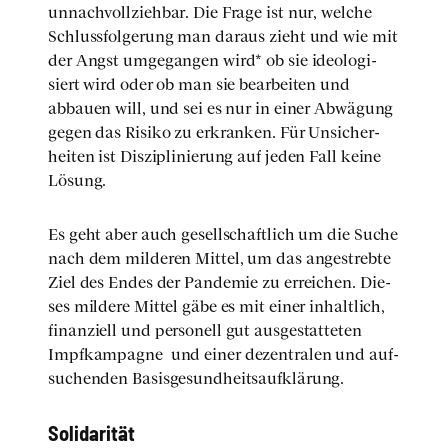
unnach­voll­zieh­bar. Die Fra­ge ist nur, wel­che
Schluss­fol­ge­rung man dar­aus zieht und wie mit
der Angst umge­gan­gen wird* ob sie ideo­lo­gi­
siert wird oder ob man sie bear­bei­ten und
abbau­en will, und sei es nur in einer Abwä­gung
gegen das Risi­ko zu erkran­ken. Für Unsi­cher­
hei­ten ist Dis­zi­pli­nie­rung auf jeden Fall kei­ne
Lösung.
Es geht aber auch gesell­schaft­lich um die Suche
nach dem mil­de­ren Mit­tel, um das ange­streb­te
Ziel des Endes der Pan­de­mie zu errei­chen. Die­
ses mil­de­re Mit­tel gäbe es mit einer inhalt­lich,
finan­zi­ell und per­so­nell gut aus­ge­stat­te­ten
Impf­kam­pa­gne
und einer dezen­tra­len und auf­
su­chen­den Basis­ge­sund­heits­auf­klä­rung.
Soli­da­ri­tät