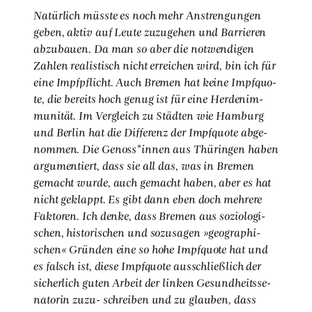
Natür­lich müss­te es noch mehr Anstren­gun­gen
geben, aktiv auf Leu­te zuzu­ge­hen und Bar­rie­ren
abzu­bau­en. Da man so aber die not­wen­di­gen
Zah­len rea­lis­tisch nicht errei­chen wird, bin ich für
eine Impf­pflicht. Auch Bre­men hat kei­ne Impf­quo­
te, die bereits hoch genug ist für eine Her­den­im­
mu­ni­tät. Im Ver­gleich zu Städ­ten wie Ham­burg
und Ber­lin hat die Dif­fe­renz der Impf­quo­te abge­
nom­men. Die Genoss*innen aus Thü­rin­gen haben
argu­men­tiert, dass sie all das, was in Bre­men
gemacht wur­de, auch gemacht haben, aber es hat
nicht geklappt. Es gibt dann eben doch meh­re­re
Fak­to­ren. Ich den­ke, dass Bre­men aus sozio­lo­gi­
schen, his­to­ri­schen und sozu­sa­gen »geo­gra­phi­
schen« Grün­den eine so hohe Impf­quo­te hat und
es falsch ist, die­se Impf­quo­te aus­schließ­lich der
sicher­lich guten Arbeit der lin­ken Gesund­heits­se­
na­to­rin zuzu- schrei­ben und zu glau­ben, dass