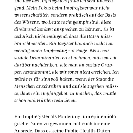
Die Idee des Impf­re­gis­ters fin­de ich sehr über­zeu­
gend. Mein Fokus beim Impf­re­gis­ter war nicht
wis­sen­schaft­lich, son­dern prak­tisch auf der Basis
des Wis­sens, wo Leu­te nicht geimpft sind, die­se
direkt und kon­kret anspre­chen zu kön­nen. Es ist
tech­nisch nicht zwin­gend, dass die Daten miss­
braucht wer­den. Ein Regis­ter hat auch nicht not­
wen­dig einen Impf­zwang zur Fol­ge. Wenn wir
sozia­le Deter­mi­nan­ten ernst neh­men, müs­sen wir
dar­über nach­den­ken, wie man an sozia­le Grup­
pen her­an­kommt, die wir sonst nicht errei­chen. Ich
wür­de es für sinn­voll hal­ten, wenn der Staat die
Men­schen anschrei­ben und auf sie zuge­hen müss­
te, ihnen ein Impf­an­ge­bot zu machen, das wür­de
schon mal Hür­den redu­zie­ren.
Ein Impf­re­gis­ter als For­de­rung, um epi­de­mio­lo­
gi­sche Daten zu gewin­nen, hal­te ich für eine
Aus­re­de. Dass es kei­ne Public-Health-Daten