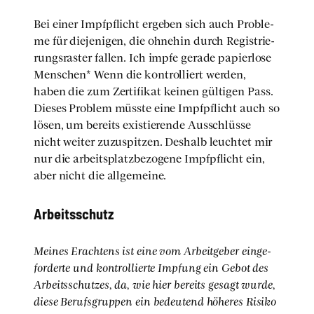
Bei einer Impf­pflicht erge­ben sich auch Pro­ble­
me für die­je­ni­gen, die ohne­hin durch Regis­trie­
rungs­ras­ter fal­len. Ich imp­fe gera­de papier­lo­se
Men­schen* Wenn die kon­trol­liert wer­den,
haben die zum Zer­ti­fi­kat kei­nen gül­ti­gen Pass.
Die­ses Pro­blem müss­te eine Impf­pflicht auch so
lösen, um bereits exis­tie­ren­de Aus­schlüs­se
nicht wei­ter zuzu­spit­zen. Des­halb leuch­tet mir
nur die arbeits­platz­be­zo­ge­ne Impf­pflicht ein,
aber nicht die all­ge­mei­ne.
Arbeits­schutz
Mei­nes Erach­tens ist eine vom Arbeit­ge­ber ein­ge­
for­der­te und kon­trol­lier­te Imp­fung ein Gebot des
Arbeits­schut­zes, da, wie hier bereits gesagt wur­de,
die­se Berufs­grup­pen ein bedeu­tend höhe­res Risi­ko