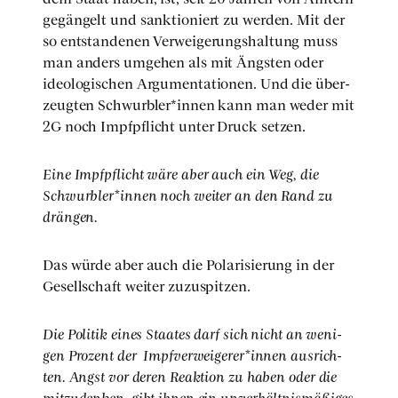
gegän­gelt und sank­tio­niert zu wer­den. Mit der
so ent­stan­de­nen Ver­wei­ge­rungs­hal­tung muss
man anders umge­hen als mit Ängs­ten oder
ideo­lo­gi­schen Argu­men­ta­tio­nen. Und die über­
zeug­ten Schwurbler*innen kann man weder mit
2G noch Impf­pflicht unter Druck set­zen.
Eine Impf­pflicht wäre aber auch ein Weg, die
Schwurbler*innen noch wei­ter an den Rand zu
drän­gen.
Das wür­de aber auch die Pola­ri­sie­rung in der
Gesell­schaft wei­ter zuzu­spit­zen.
Die Poli­tik eines Staa­tes darf sich nicht an weni­
gen Pro­zent der Impfverweigerer*innen aus­rich­
ten. Angst vor deren Reak­ti­on zu haben oder die