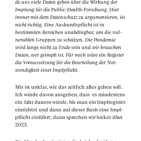
de uns vie­le Daten geben über die Wir­kung der
Imp­fung für die Public-Health-For­schung. Hier
immer mit dem Daten­schutz zu argu­men­tie­ren, ist
nicht rich­tig. Eine Aus­kunfts­pflicht ist in
bestimm­ten Berei­chen unab­ding­bar, um die vul­
ner­ablen Grup­pen zu schüt­zen. Die Pan­de­mie
wird lan­ge nicht zu Ende sein und wir brau­chen
Daten, wer geimpft ist. Für mich wäre ein Regis­ter
die Vor­aus­set­zung für die Beur­tei­lung der Not­
wen­dig­keit einer Impf­pflicht.
Mir ist unklar, wie das zeit­lich alles gehen soll.
Ich wür­de davon aus­ge­hen, dass
es min­des­tens
ein Jahr dau­ern wür­de, bis man ein Impf­re­gis­ter
ein­rich­tet und dann auf die­ser Basis eine Impf­
pflicht ein­führt; dann spre­chen wir locker über
2023.