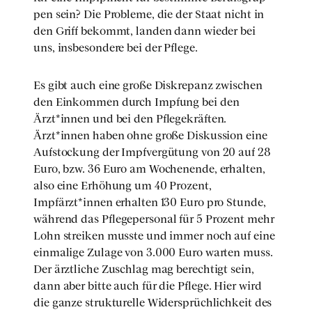
pen sein? Die Pro­ble­me, die der Staat nicht in
den Griff bekommt, lan­den dann wie­der bei
uns, ins­be­son­de­re bei der Pfle­ge.
Es gibt auch eine gro­ße Dis­kre­panz zwi­schen
den Ein­kom­men durch Imp­fung bei den
Ärzt*innen und bei den Pfle­ge­kräf­ten.
Ärzt*innen haben ohne gro­ße Dis­kus­si­on eine
Auf­sto­ckung der Impf­ver­gü­tung von 20 auf 28
Euro, bzw. 36 Euro am Wochen­en­de, erhal­ten,
also eine Erhö­hung um 40 Pro­zent,
Impfärzt*innen erhal­ten 130 Euro pro Stun­de,
wäh­rend das Pfle­ge­per­so­nal für 5 Pro­zent mehr
Lohn strei­ken muss­te und immer noch auf eine
ein­ma­li­ge Zula­ge von 3.000 Euro war­ten muss.
Der ärzt­li­che Zuschlag mag berech­tigt sein,
dann aber bit­te auch für die Pfle­ge. Hier wird
die gan­ze struk­tu­rel­le Wider­sprüch­lich­keit des