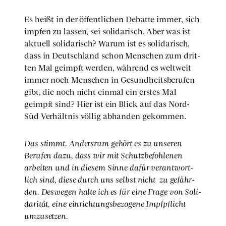
Es heißt in der öffent­li­chen Debat­te immer, sich
imp­fen zu las­sen, sei soli­da­risch. Aber was ist
aktu­ell soli­da­risch? War­um ist es soli­da­risch,
dass in Deutsch­land schon Men­schen zum drit­
ten Mal geimpft wer­den, wäh­rend es welt­weit
immer noch Men­schen in Gesund­heits­be­ru­fen
gibt, die noch nicht ein­mal ein ers­tes Mal
geimpft sind? Hier ist ein Blick auf das Nord-
Süd Ver­hält­nis völ­lig abhan­den gekom­men.
Das stimmt. Anders­rum gehört es zu unse­ren
Beru­fen dazu, dass wir mit Schutz­be­foh­le­nen
arbei­ten und in die­sem Sin­ne dafür ver­ant­wort­
lich sind, die­se durch uns selbst nicht zu gefähr­
den. Des­we­gen hal­te ich es für eine Fra­ge von Soli­
da­ri­tät, eine ein­rich­tungs­be­zo­ge­ne Impf­pflicht
umzu­set­zen.