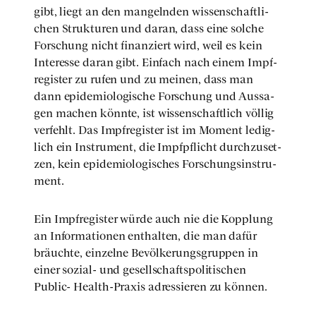
gibt, liegt an den man­geln­den wis­sen­schaft­li­
chen Struk­tu­ren und dar­an, dass eine sol­che
For­schung nicht finan­ziert wird, weil es kein
Inter­es­se dar­an gibt. Ein­fach nach einem Impf­
re­gis­ter zu rufen und zu mei­nen, dass man
dann epi­de­mio­lo­gi­sche For­schung und Aus­sa­
gen machen könn­te, ist wis­sen­schaft­lich völ­lig
ver­fehlt. Das Impf­re­gis­ter ist im Moment ledig­
lich ein Instru­ment, die Impf­pflicht durch­zu­set­
zen, kein epi­de­mio­lo­gi­sches For­schungs­in­stru­
ment.
Ein Impf­re­gis­ter wür­de auch nie die Kopp­lung
an Infor­ma­tio­nen ent­hal­ten, die man dafür
bräuch­te, ein­zel­ne Bevöl­ke­rungs­grup­pen in
einer sozi­al- und gesell­schafts­po­li­ti­schen
Public- Health-Pra­xis adres­sie­ren zu kön­nen.