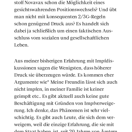
stoff Nova­vax schon die Mög­lich­keit eines
gesichts­wah­ren­den Posi­ti­ons­wech­sels? Und übt
man nicht mit kon­se­quen­ten 2/3G-Regeln
schon genü­gend Druck aus? Es han­delt sich
dabei ja schließ­lich um einen fak­ti­schen Aus­
schluss vom sozia­len und gesell­schaft­li­chen
Leben.
Aus mei­ner bis­he­ri­gen Erfah­rung mit Impf­dis­
kus­sio­nen sagen die Wenigs­ten, dass höhe­rer
Druck sie über­zeu­gen wür­de. Es kom­men eher
Argu­men­te wie* Mei­ne Freun­din lässt sich auch
nicht imp­fen, in mei­ner Fami­lie ist kei­ner
geimpft etc.. Es gibt aktu­ell auch kei­ne gute
Beschäf­ti­gung mit Grün­den von Impf­ver­wei­ge­
rung. Ich den­ke, das Phä­no­men ist sehr viel­
schich­tig. Es gibt auch Leu­te, die sich dem ver­
wei­gern, weil die ein­zi­ge Erfah­rung, die sie mit
dem Staat haben, ist, seit 20 Jah­ren von Ämtern