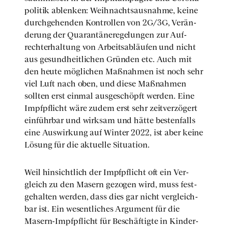
po­li­tik ablen­ken: Weih­nachts­aus­nah­me, kei­ne
durch­ge­hen­den Kon­trol­len von 2G/3G, Ver­än­
de­rung der Qua­ran­tä­ne­re­ge­lun­gen zur Auf­
recht­erhal­tung von Arbeits­ab­läu­fen und nicht
aus gesund­heit­li­chen Grün­den etc. Auch mit
den heu­te mög­li­chen Maß­nah­men ist noch sehr
viel Luft nach oben, und die­se Maß­nah­men
soll­ten erst ein­mal aus­ge­schöpft wer­den. Eine
Impf­pflicht wäre zudem erst sehr zeit­ver­zö­gert
ein­führ­bar und wirk­sam und hät­te bes­ten­falls
eine Aus­wir­kung auf Win­ter 2022, ist aber kei­ne
Lösung für die aktu­el­le Situa­ti­on.
Weil hin­sicht­lich der Impf­pflicht oft ein Ver­
gleich zu den Masern gezo­gen wird, muss fest­
ge­hal­ten wer­den, dass dies gar nicht ver­gleich­
bar ist. Ein wesent­li­ches Argu­ment für die
Masern-Impf­pflicht für Beschäf­tig­te in Kin­der­