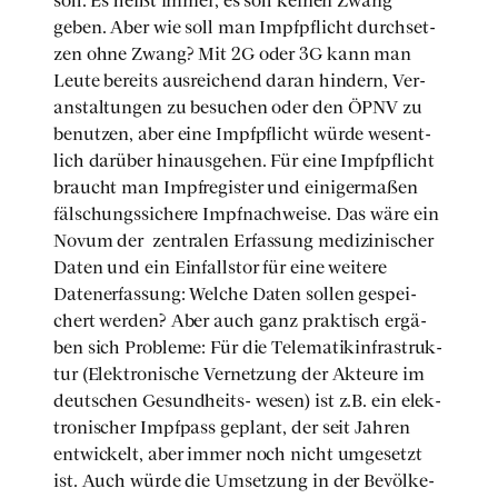
soll. Es heißt immer, es soll kei­nen Zwang
geben. Aber wie soll man Impf­pflicht durch­set­
zen ohne Zwang? Mit 2G oder 3G kann man
Leu­te bereits aus­rei­chend dar­an hin­dern, Ver­
an­stal­tun­gen zu besu­chen oder den ÖPNV zu
benut­zen, aber eine Impf­pflicht wür­de wesent­
lich dar­über hin­aus­ge­hen. Für eine Impf­pflicht
braucht man Impf­re­gis­ter und eini­ger­ma­ßen
fäl­schungs­si­che­re Impf­nach­wei­se. Das wäre ein
Novum der
zen­tra­len Erfas­sung medi­zi­ni­scher
Daten und ein Ein­falls­tor für eine wei­te­re
Daten­er­fas­sung: Wel­che Daten sol­len gespei­
chert wer­den? Aber auch ganz prak­tisch ergä­
ben sich Pro­ble­me: Für die Tele­ma­tik­in­fra­struk­
tur (Elek­tro­ni­sche Ver­net­zung der Akteu­re im
deut­schen Gesund­heits- wesen) ist z.B. ein elek­
tro­ni­scher Impf­pass geplant, der seit Jah­ren
ent­wi­ckelt, aber immer noch nicht umge­setzt
ist. Auch wür­de die Umset­zung in der Bevöl­ke­