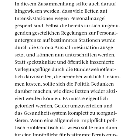
In die­sem Zusam­men­hang soll­te auch dar­auf
hin­ge­wie­sen wer­den, dass vie­le Bet­ten auf
Inten­siv­sta­tio­nen wegen Per­so­nal­man­gel
gesperrt sind. Selbst die bereits für sich unge­nü­
gen­den gesetz­li­chen Rege­lun­gen zur Per­so­nal­
un­ter­gren­ze auf bestimm­ten Sta­tio­nen wur­de
durch die Coro­na Aus­nah­me­si­tua­ti­on aus­ge­
setzt und kön­nen nun unter­schrit­ten wer­den.
Statt spek­ta­ku­lä­re und öffent­lich insze­nier­te
Ver­le­gungs­flü­ge durch die Bun­des­weh­r­öf­fent­
lich dar­zu­stel­len, die neben­bei wirk­lich Unsum­
men kos­ten, soll­te sich die Poli­tik Gedan­ken
dar­über machen, wie die­se Bet­ten wie­der akti­
viert wer­den kön­nen. Es müss­te eigent­lich
gefor­dert wer­den, Gel­der umzu­ver­tei­len und
das Gesund­heits­sys­tem kom­plett zu reor­ga­ni­
sie­ren. Wenn eine all­ge­mei­ne Impf­pflicht poli­
tisch pro­ble­ma­tisch ist, wie­so soll­te man dann
für eine Impf­pflicht für bestimm­te Berufs­grup­