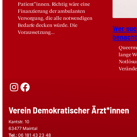
Patient*innen. Richtig wäre eine
Finanzierung der ambulanten
Versorgung, die alle notwendigen
Bedarfe decken würde. Die
Wer suc
Voraussetzung…
benach­te
Queerme
lange W
Notlösu
Veränd
Instagram
Facebook
Verein Demokratischer Ärzt*innen
Kantstr. 10
63477 Maintal
Tel
.: 06 181 43 23 48