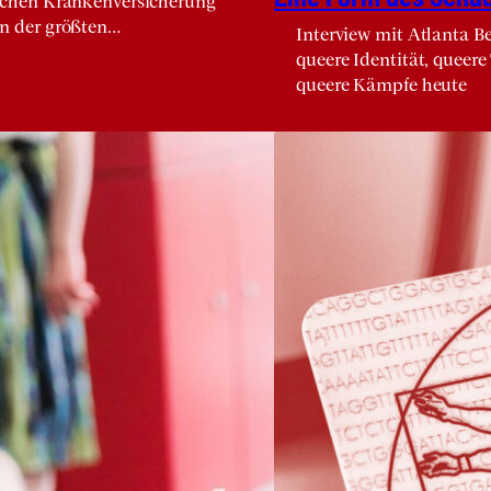
ichen Krankenversicherung
n der größten…
Interview mit Atlanta B
queere Identität, queere
queere Kämpfe heute