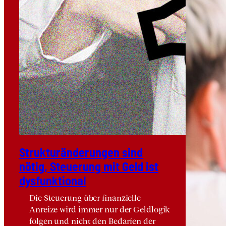
Struk­tur­än­de­run­gen sind
nötig, Steue­rung mit Geld ist
dys­funk­tio­nal
Die Steuerung über finanzielle
Anreize wird immer nur der Geldlogik
folgen und nicht den Bedarfen der