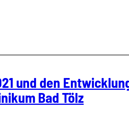
021 und den Ent­wick­lun
i­ni­kum Bad Tölz