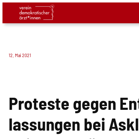
Zum
Inhalt
springen
12. Mai 2021
Pro­tes­te gegen En
las­sun­gen bei Ask