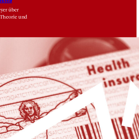
eyer über
 Theorie und