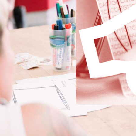
Demo­kra­ti­sche Ärzt
bedarfs­ori­en­tier­te
po­li­tik