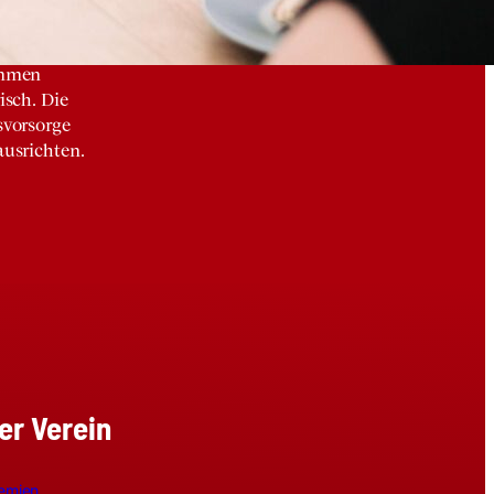
rte
er
ommen
isch. Die
svorsorge
usrichten.
er Verein
emien