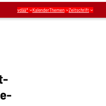
vdää*
Kalender
Themen
Zeitschrift
t­
le­