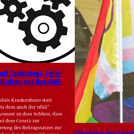
uf Sozi­al­staat, Ver­si­
 Kli­ni­ken und Beschäf­
dnis Krankenhaus statt
 zu dem auch der vdää*
 kommt zu dem Schluss, dass
bei dem Gesetz zur
ierung des Beitragssatzes zur
Eine Form des Schau