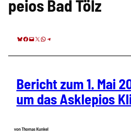
pei­os Bad Tölz
Share on Bluesky
Share on Facebook
Email this Page
Share on X
Share on WhatsApp
Share on Telegram
Bericht zum 1. Mai 2
um das Askle­pi­os Kl
von Tho­mas Kun­kel