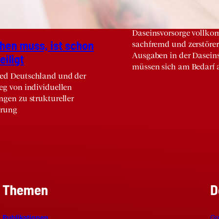
Eine einnahmenorientie
Ausgabenpolitik ist in d
Daseinsvorsorge vollk
hen muss, ist schon
sachfremd und zerstörer
i­ligt
Ausgaben in der Dasein
müssen sich am Bedarf a
d Deutschland und der
eg von individuellen
ngen zu struktureller
erung
Themen
D
Publikationen
Gr