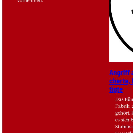
vornehmen.
Angriff a
cher­te,
tig­te
Das Bün
Fabrik,
gehört,
es sich 
Stabilis