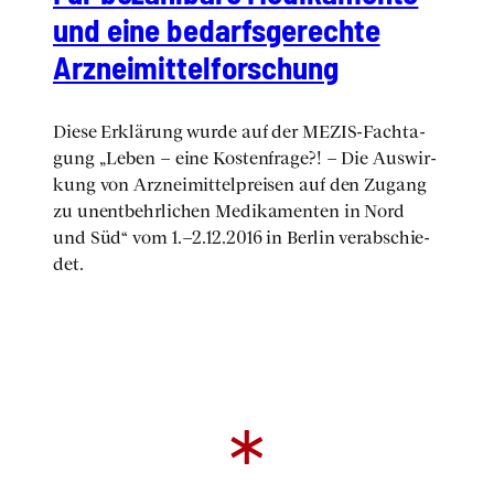
und eine bedarfs­ge­rech­te
Arz­nei­mit­tel­for­schung
Die­se Erklä­rung wur­de auf der MEZIS-Fach­ta­
gung „Leben – eine Kos­ten­fra­ge?! – Die Aus­wir­
kung von Arz­nei­mit­tel­prei­sen auf den Zugang
zu unent­behr­li­chen Medi­ka­men­ten in Nord
und Süd“ vom 1.–2.12.2016 in Ber­lin ver­ab­schie­
det.
*