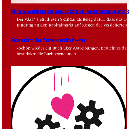
Mil­lio­nen­ver­lus­te der Gesetz­li­chen Kran­ken­kas­sen durch Risi
Der vdää* sieht diesen Skandal als Beleg dafür, dass das 
Bindung an den Kapitalmarkt auf Kosten der Versicherten.
Rezen­si­on: Das Patri­ar­chat im Ute­rus
»Schon wieder ein Buch über Abtreibungen, braucht es das wi
brandaktuelle Buch vornehmen.