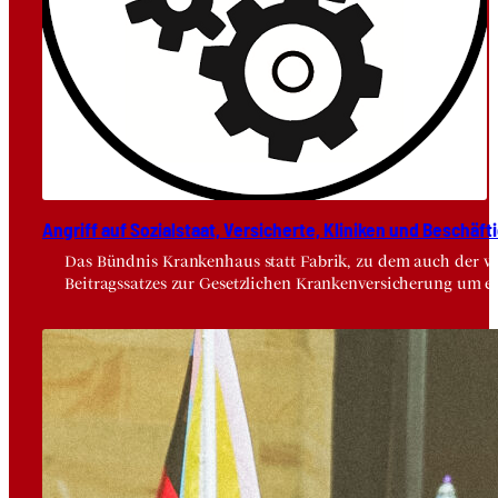
Angriff auf Sozi­al­staat, Ver­si­cher­te, Kli­ni­ken und Beschäf­ti
Das Bündnis Krankenhaus statt Fabrik, zu dem auch der vdä
Beitragssatzes zur Gesetzlichen Krankenversicherung um e