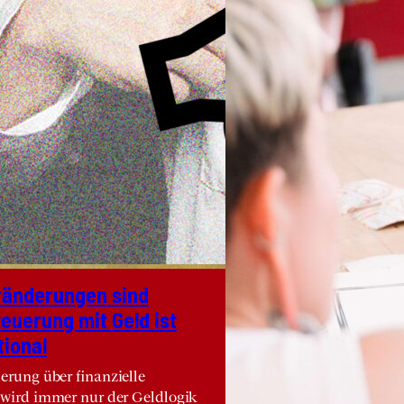
­än­de­run­gen sind
teue­rung mit Geld ist
tio­nal
erung über finanzielle
 wird immer nur der Geldlogik