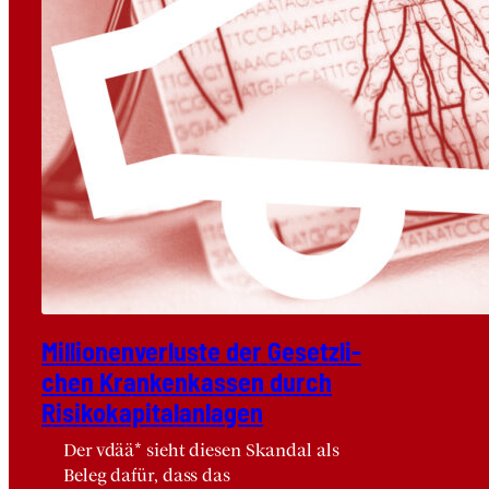
Mil­lio­nen­ver­lus­te der Gesetz­li­
chen Kran­ken­kas­sen durch
Risi­ko­ka­pi­tal­an­la­gen
Der vdää* sieht diesen Skandal als
Beleg dafür, dass das