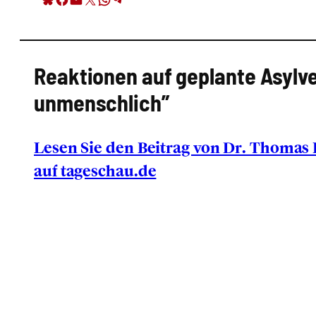
Reak­tio­nen auf geplan­te Asyl­v
unmensch­lich”
Lesen Sie den Bei­trag von Dr. Tho­mas Kun
auf tageschau.de