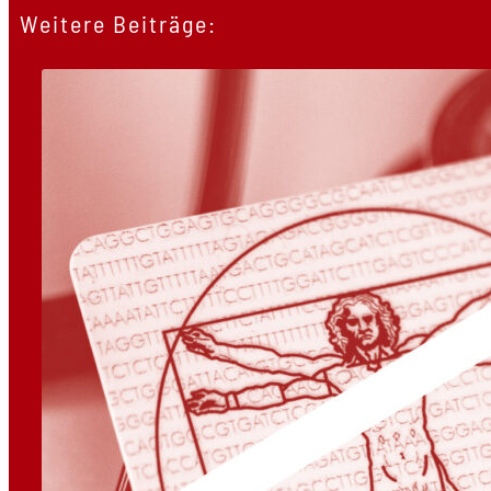
Weitere Beiträge:
Rezen­si
Ute­rus
»Schon 
Abtreib
wirklich
sich an 
sich di
vorneh