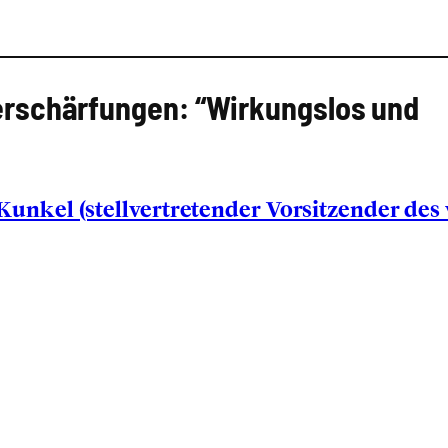
er­schär­fun­gen: “Wir­kungs­los und
­kel (stell­ver­tre­ten­der Vor­sit­zen­der des