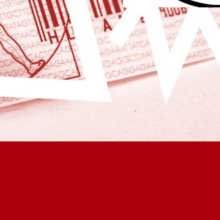
Angriff auf Sozi­al­sta
cher­te, Kli­ni­ken un
tig­te
Das Bündnis Krankenhau
Fabrik, zu dem auch de
gehört, kommt zu dem S
es sich bei dem Gesetz z
Stabilisierung des Beitr
Gesetzlichen Krankenve
um einen der größten…