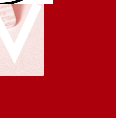
at, Ver­si­
d Beschäf­
s statt
r vdää*
chluss, dass
ur
agssatzes zur
rsicherung