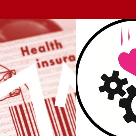
­on: Das Patri­ar­chat im
wieder ein Buch über
ungen, braucht es das
?!« Wer das denkt, der sollte
die eigene Nase fassen und
eses brandaktuelle Buch
men.