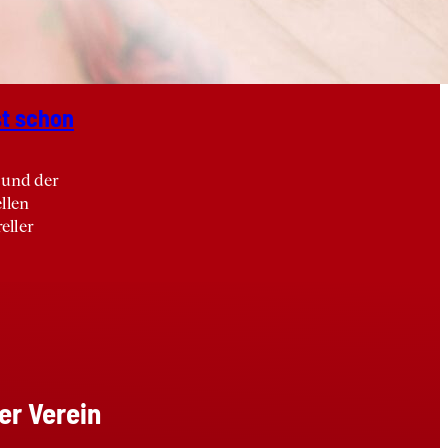
st schon
und der
llen
eller
er Verein