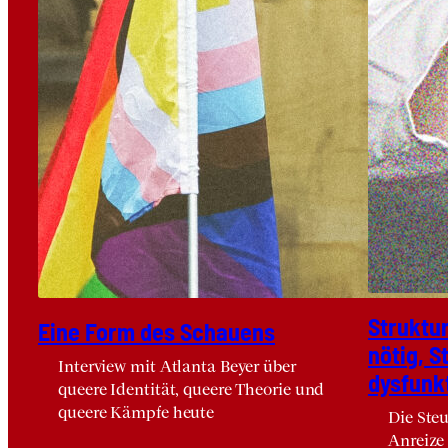
Struk­tur
Eine Form des Schau­ens
nötig, S
Interview mit Atlanta Beyer über
dys­funk­
queere Identität, queere Theorie und
queere Kämpfe heute
Die Steu
Anreize