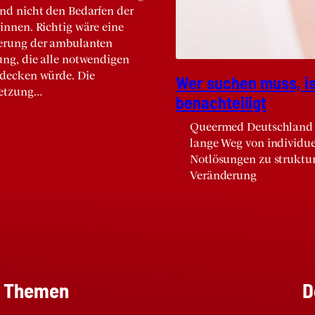
und nicht den Bedarfen der
innen. Richtig wäre eine
erung der ambulanten
ung, die alle notwendigen
 decken würde. Die
Wer suchen muss, i
etzung…
benach­tei­ligt
Queermed Deutschland 
lange Weg von individue
Notlösungen zu struktur
Veränderung
Themen
D