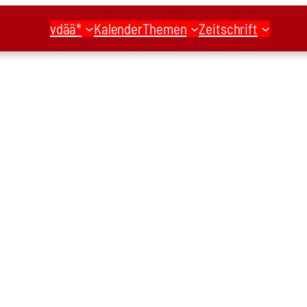
vdää*
Kalender
Themen
Zeitschrift