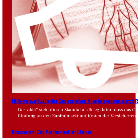
Mil­lio­nen­ver­lus­te der Gesetz­li­chen Kran­ken­kas­sen durch Risi
Der vdää* sieht diesen Skandal als Beleg dafür, dass das 
Bindung an den Kapitalmarkt auf Kosten der Versicherten.
Rezen­si­on: Das Patri­ar­chat im Ute­rus