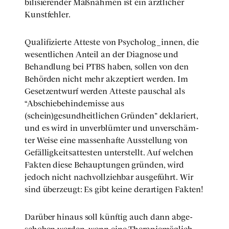
bi­li­sie­ren­der Maß­nah­men ist ein ärzt­li­cher
Kunst­feh­ler.
Qua­li­fi­zier­te Attes­te von Psycholog_innen, die
wesent­li­chen Anteil an der Dia­gno­se und
Behand­lung bei PTBS haben, sol­len von den
Behör­den nicht mehr akzep­tiert wer­den. Im
Gesetz­ent­wurf wer­den Attes­te pau­schal als
“Abschie­be­hin­der­nis­se aus
(schein)gesundheitlichen Grün­den” dekla­riert,
und es wird in unver­blüm­ter und unver­schäm­
ter Wei­se eine mas­sen­haf­te Aus­stel­lung von
Gefäl­lig­keitsat­tes­ten unter­stellt. Auf wel­chen
Fak­ten die­se Behaup­tun­gen grün­den, wird
jedoch nicht nach­voll­zieh­bar aus­ge­führt. Wir
sind über­zeugt: Es gibt kei­ne der­ar­ti­gen Fak­ten!
Dar­über hin­aus soll künf­tig auch dann abge­