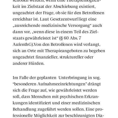
scho­ben wer­den, wenn eine The­ra­pie­mög­lich­
keit im Ziel­staat der Abschie­bung exis­tiert,
unge­ach­tet der Fra­ge, ob sie für den Betrof­fe­nen
erreich­bar ist. Laut Gesetz­ent­wurf liegt eine
„aus­rei­chen­de medi­zi­ni­sche Ver­sor­gung“ auch
dann vor, „wenn die­se in einem Teil des Ziel­
staats gewähr­leis­tet ist“ (§ 60 Abs. 7
AufenthG).Von den Betrof­fe­nen wird ver­langt,
sich an Orte mit The­ra­pie­an­ge­bo­ten zu bege­ben
unge­ach­tet finan­zi­el­ler, struk­tu­rel­ler oder
ande­rer Hür­den.
Im Fal­le der geplan­ten Unter­brin­gung in sog.
“beson­de­ren Auf­nah­me­ein­rich­tun­gen” drängt
sich die Fra­ge auf, wie gewähr­leis­tet wer­den
soll, dass Men­schen mit psy­chi­schen Erkran­
kun­gen iden­ti­fi­ziert und einer medi­zi­ni­schen
Behand­lung zuge­führt wer­den sol­len. Eine pro­
fes­sio­nel­le Mög­lich­keit zur beschleu­nig­ten Dia­