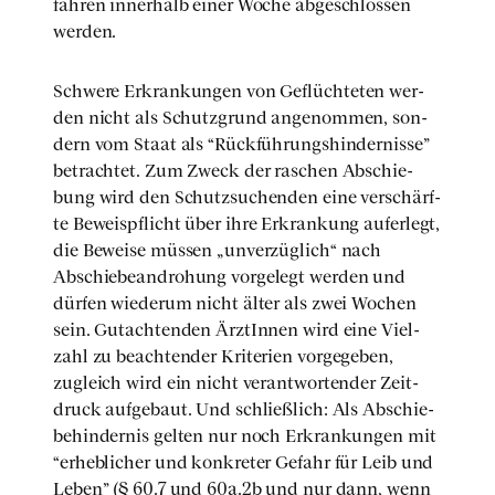
fah­ren inner­halb einer Woche abge­schlos­sen
wer­den.
Schwe­re Erkran­kun­gen von Geflüch­te­ten wer­
den nicht als Schutz­grund ange­nom­men, son­
dern vom Staat als “Rück­füh­rungs­hin­der­nis­se”
betrach­tet. Zum Zweck der raschen Abschie­
bung wird den Schutz­su­chen­den eine ver­schärf­
te Beweis­pflicht über ihre Erkran­kung auf­er­legt,
die Bewei­se müs­sen „unver­züg­lich“ nach
Abschie­be­an­dro­hung vor­ge­legt wer­den und
dür­fen wie­der­um nicht älter als zwei Wochen
sein. Gut­ach­ten­den Ärz­tIn­nen wird eine Viel­
zahl zu beach­ten­der Kri­te­ri­en vor­ge­ge­ben,
zugleich wird ein nicht ver­ant­wor­ten­der Zeit­
druck auf­ge­baut. Und schließ­lich: Als Abschie­
be­hin­der­nis gel­ten nur noch Erkran­kun­gen mit
“erheb­li­cher und kon­kre­ter Gefahr für Leib und
Leben” (§ 60.7 und 60a.2b und nur dann, wenn