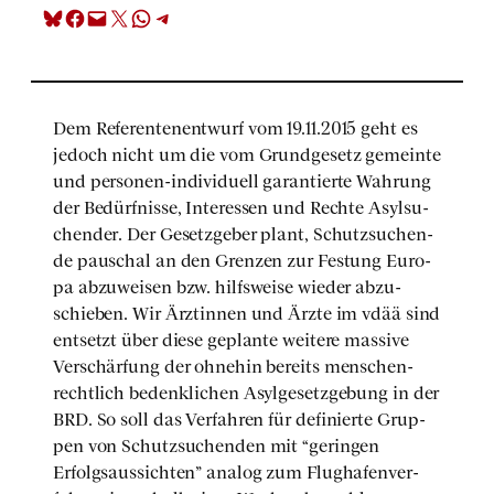
Share on Bluesky
Share on Facebook
Email this Page
Share on X
Share on WhatsApp
Share on Telegram
Dem Refe­ren­ten­ent­wurf vom 19.11.2015 geht es
jedoch nicht um die vom Grund­ge­setz gemein­te
und per­so­nen-indi­vi­du­ell garan­tier­te Wah­rung
der Bedürf­nis­se, Inter­es­sen und Rech­te Asyl­su­
chen­der. Der Gesetz­ge­ber plant, Schutz­su­chen­
de pau­schal an den Gren­zen zur Fes­tung Euro­
pa abzu­wei­sen bzw. hilfs­wei­se wie­der abzu­
schie­ben. Wir Ärz­tin­nen und Ärz­te im vdää sind
ent­setzt über die­se geplan­te wei­te­re mas­si­ve
Ver­schär­fung der ohne­hin bereits men­schen­
recht­lich bedenk­li­chen Asyl­ge­setz­ge­bung in der
BRD. So soll das Ver­fah­ren für defi­nier­te Grup­
pen von Schutz­su­chen­den mit “gerin­gen
Erfolgs­aus­sich­ten” ana­log zum Flug­ha­fen­ver­