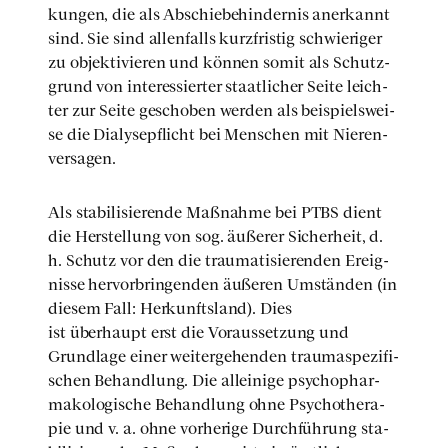
kun­gen, die als Abschie­be­hin­der­nis aner­kannt
sind. Sie sind allen­falls kurz­fris­tig schwie­ri­ger
zu objek­ti­vie­ren und kön­nen somit als Schutz­
grund von inter­es­sier­ter staat­li­cher Sei­te leich­
ter zur Sei­te gescho­ben wer­den als bei­spiels­wei­
se die Dia­ly­se­pflicht bei Men­schen mit Nie­ren­
ver­sa­gen.
Als sta­bi­li­sie­ren­de Maß­nah­me bei PTBS dient
die Her­stel­lung von sog. äuße­rer Sicher­heit, d.
h. Schutz vor den die trau­ma­ti­sie­ren­den Ereig­
nis­se her­vor­brin­gen­den äuße­ren Umstän­den (in
die­sem Fall: Her­kunfts­land). Dies
ist über­haupt erst die Vor­aus­set­zung und
Grund­la­ge einer wei­ter­ge­hen­den trau­ma­spe­zi­fi­
schen Behand­lung. Die allei­ni­ge psy­cho­phar­
ma­ko­lo­gi­sche Behand­lung ohne Psy­cho­the­ra­
pie und v. a. ohne vor­he­ri­ge Durch­füh­rung sta­