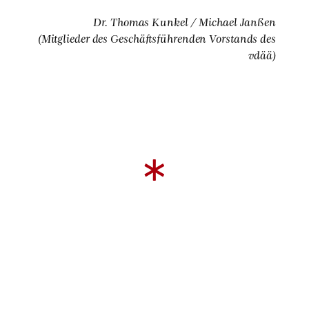
Dr. Tho­mas Kun­kel / Micha­el Jan­ßen
(Mit­glie­der des Geschäfts­füh­ren­den Vor­stands des
vdää)
*