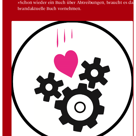
»Schon wieder ein Buch über Abtreibungen, braucht es das wi
brandaktuelle Buch vornehmen.