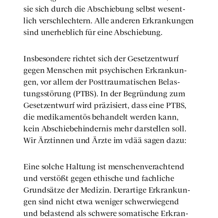
sie sich durch die Abschie­bung selbst wesent­
lich ver­schlech­tern. Alle ande­ren Erkran­kun­gen
sind uner­heb­lich für eine Abschie­bung.
Ins­be­son­de­re rich­tet sich der Gesetz­ent­wurf
gegen Men­schen mit psy­chi­schen Erkran­kun­
gen, vor allem der Post­trau­ma­ti­schen Belas­
tungs­stö­rung (PTBS). In der Begrün­dung zum
Gesetz­ent­wurf wird prä­zi­siert, dass eine PTBS,
die medi­ka­men­tös behan­delt wer­den kann,
kein Abschie­be­hin­der­nis mehr dar­stel­len soll.
Wir Ärz­tin­nen und Ärz­te im vdää sagen dazu:
Eine sol­che Hal­tung ist men­schen­ver­ach­tend
und ver­stößt gegen ethi­sche und fach­li­che
Grund­sät­ze der Medi­zin. Der­ar­ti­ge Erkran­kun­
gen sind nicht etwa weni­ger schwer­wie­gend
und belas­tend als schwe­re soma­ti­sche Erkran­