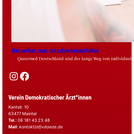
Wer suchen muss, ist schon benach­tei­ligt
Queermed Deutschland und der lange Weg von individuelle
Instagram
Facebook
Verein Demokratischer Ärzt*innen
Kantstr. 10
63477 Maintal
Tel
.: 06 181 43 23 48
Mail
:
kontakt(at)vdaeae.de