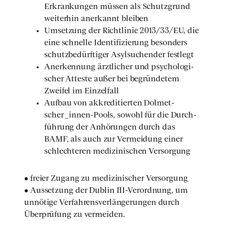
Erkran­kun­gen müs­sen als Schutz­grund
wei­ter­hin aner­kannt blei­ben
Umset­zung der Richt­li­nie 2013/33/EU, die
eine schnel­le Iden­ti­fi­zie­rung beson­ders
schutz­be­dürf­ti­ger Asyl­su­chen­der fest­legt
Aner­ken­nung ärzt­li­cher und psy­cho­lo­gi­
scher Attes­te außer bei begrün­de­tem
Zwei­fel im Ein­zel­fall
Auf­bau von akkre­di­tier­ten Dol­met­
scher_in­nen-Pools, sowohl für die Durch­
füh­rung der Anhö­run­gen durch das
BAMF, als auch zur Ver­mei­dung einer
schlech­te­ren medi­zi­ni­schen Ver­sor­gung
• frei­er Zugang zu medi­zi­ni­scher Ver­sor­gung
• Aus­set­zung der Dub­lin III-Ver­ord­nung, um
unnö­ti­ge Ver­fah­rens­ver­län­ge­run­gen durch
Über­prü­fung zu ver­mei­den.