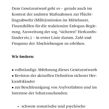
Dem Gesetz­ent­wurf geht es – gera­de auch im
Kon­text der ande­ren Maß­nah­men zur Flücht­
lings­ab­wehr (Mili­tär­mis­si­on im Mit­tel­meer,
Finanz­hil­fen für die reak­tio­nä­re Erdo­gan-Regie­
rung, Aus­wei­tung der sog. “siche­ren” Her­kunfts­
län­der etc.) – in ers­ter Linie dar­um, Zahl und
Fre­quenz der Abschie­bun­gen zu erhö­hen.
Wir for­dern:
• voll­stän­di­ge Ableh­nung die­ses Gesetz­ent­wurfs
• Revi­si­on der aktu­el­len Defi­ni­ti­on siche­rer Her­
kunfts­län­der
• zur Beschleu­ni­gung von Asyl­ver­fah­ren und im
Inter­es­se der Schutz­su­chen­den:
schwe­re soma­ti­sche und psy­chi­sche