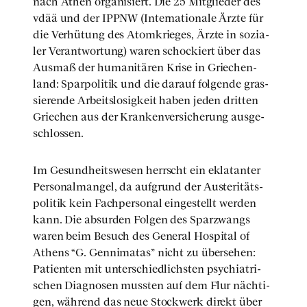
nach Athen orga­ni­siert. Die 25 Mit­glie­der des
vdää und der IPPNW (Inter­na­tio­na­le Ärz­te für
die Ver­hü­tung des Atom­krie­ges, Ärz­te in sozia­
ler Ver­ant­wor­tung) waren scho­ckiert über das
Aus­maß der huma­ni­tä­ren Kri­se in Grie­chen­
land: Spar­po­li­tik und die dar­auf fol­gen­de gras­
sie­ren­de Arbeits­lo­sig­keit haben jeden drit­ten
Grie­chen aus der Kran­ken­ver­si­che­rung aus­ge­
schlos­sen.
Im Gesund­heits­we­sen herrscht ein ekla­tan­ter
Per­so­nal­man­gel, da auf­grund der Austeri­täts­
po­li­tik kein Fach­per­so­nal ein­ge­stellt wer­den
kann. Die absur­den Fol­gen des Spar­zwangs
waren beim Besuch des Gene­ral Hos­pi­tal of
Athens “G. Gen­ni­ma­tas” nicht zu über­se­hen:
Pati­en­ten mit unter­schied­lichs­ten psych­ia­tri­
schen Dia­gno­sen muss­ten auf dem Flur näch­ti­
gen, wäh­rend das neue Stock­werk direkt über