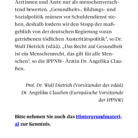
Ärz­tin­nen und Ärz­te nur als men­schen­ver­ach­
tend bewer­ten. „Gesundheits‑, Bil­dungs- und
Sozi­al­po­li­tik müs­sen vor Schul­den­dienst ste­
hen, des­halb for­dern wir den Stopp der maß­
geb­lich von der deut­schen Regie­rung vor­an
getrie­be­nen töd­li­chen Austeri­täts­po­li­tik”, so Dr.
Wulf Diet­rich (vdää). „Das Recht auf Gesund­heit
ist ein Men­schen­recht, das gilt für alle Men­
schen”, so die IPPNW- Ärz­tin Dr. Ange­li­ka Clau­
ßen.
Prof. Dr. Wulf Diet­rich (Vor­sit­zen­der des vdää)
Dr. Ange­li­ka Clau­ßen (Euro­päi­sche Vor­sit­zen­de
der IPPNW)
Bit­te neh­men Sie auch das
Hin­ter­grund­ma­te­ri­
al
zur Kennt­nis.