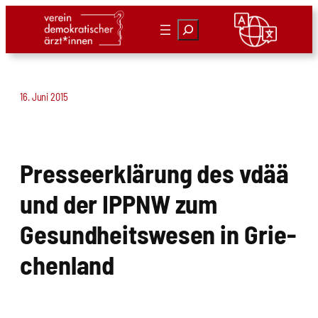
Zum
Suchen
Inhalt
springen
16. Juni 2015
Pres­se­er­klä­rung des vdää
und der IPPNW zum
Gesund­heits­we­sen in Grie­
chen­land