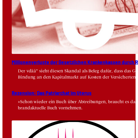
Mil­lio­nen­ver­lus­te der Gesetz­li­chen Kran­ken­kas­sen durch Risi
Der vdää* sieht diesen Skandal als Beleg dafür, dass das 
Bindung an den Kapitalmarkt auf Kosten der Versicherten.
Rezen­si­on: Das Patri­ar­chat im Ute­rus
»Schon wieder ein Buch über Abtreibungen, braucht es das wi
brandaktuelle Buch vornehmen.