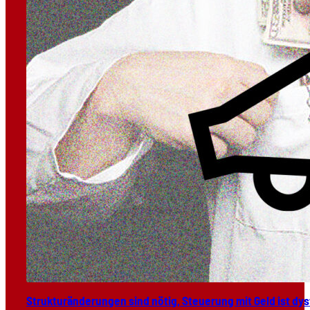
Struk­tur­än­de­run­gen sind nötig, Steue­rung mit Geld ist dys­