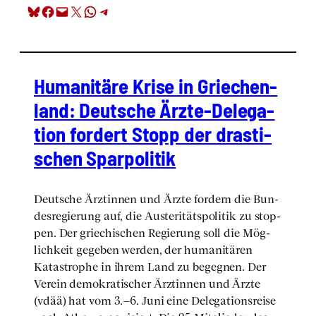
Share on Bluesky
Share on Facebook
Email this Page
Share on X
Share on WhatsApp
Share on Telegram
Huma­ni­tä­re Kri­se in Grie­chen­
land: Deut­sche Ärz­te-Dele­ga­
ti­on for­dert Stopp der dras­ti­
schen Spar­po­li­tik
Deut­sche Ärz­tin­nen und Ärz­te for­dern die Bun­
des­re­gie­rung auf, die Austeri­täts­po­li­tik zu stop­
pen. Der grie­chi­schen Regie­rung soll die Mög­
lich­keit gege­ben wer­den, der huma­ni­tä­ren
Kata­stro­phe in ihrem Land zu begeg­nen. Der
Ver­ein demo­kra­ti­scher Ärz­tin­nen und Ärz­te
(vdää) hat vom 3.–6. Juni eine Dele­ga­ti­ons­rei­se