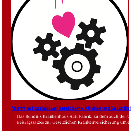
Angriff auf Sozi­al­staat, Ver­si­cher­te, Kli­ni­ken und Beschäf­ti
Das Bündnis Krankenhaus statt Fabrik, zu dem auch der vdä
Beitragssatzes zur Gesetzlichen Krankenversicherung um e