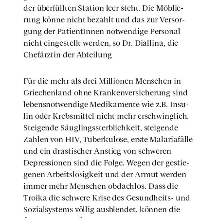
der über­füll­ten Sta­ti­on leer steht. Die Möblie­
rung kön­ne nicht bezahlt und das zur Ver­sor­
gung der Pati­en­tIn­nen not­wen­di­ge Per­so­nal
nicht ein­ge­stellt wer­den, so Dr. Dial­li­na, die
Chef­ärz­tin der Abtei­lung
Für die mehr als drei Mil­lio­nen Men­schen in
Grie­chen­land ohne Kran­ken­ver­si­che­rung sind
lebens­not­wen­di­ge Medi­ka­men­te wie z.B. Insu­
lin oder Krebs­mit­tel nicht mehr erschwing­lich.
Stei­gen­de Säug­lings­sterb­lich­keit, stei­gen­de
Zah­len von HIV, Tuber­ku­lo­se, ers­te Mala­ria­fäl­le
und ein dras­ti­scher Anstieg von schwe­ren
Depres­sio­nen sind die Fol­ge. Wegen der gestie­
ge­nen Arbeits­lo­sig­keit und der Armut wer­den
immer mehr Men­schen obdach­los. Dass die
Troi­ka die schwe­re Kri­se des Gesund­heits- und
Sozi­al­sys­tems völ­lig aus­blen­det, kön­nen die