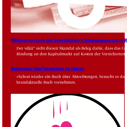
Mil­lio­nen­ver­lus­te der Gesetz­li­chen Kran­ken­kas­sen durch Risi
Der vdää* sieht diesen Skandal als Beleg dafür, dass das 
Bindung an den Kapitalmarkt auf Kosten der Versicherten.
Rezen­si­on: Das Patri­ar­chat im Ute­rus
»Schon wieder ein Buch über Abtreibungen, braucht es das wi
brandaktuelle Buch vornehmen.