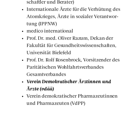
schaft­ler und Bera­ter)
Inter­na­tio­na­le Ärz­te für die Ver­hü­tung des
Atom­krie­ges, Ärz­te in sozia­ler Ver­ant­wor­
tung (IPPNW)
med­ico inter­na­tio­nal
Prof. Dr. med. Oli­ver Raz­um, Dekan der
Fakul­tät für Gesund­heits­wis­sen­schaf­ten,
Uni­ver­si­tät Bie­le­feld
Prof. Dr. Rolf Rosen­b­rock, Vor­sit­zen­der des
Pari­tä­ti­schen Wohl­fahrts­ver­ban­des
Gesamt­ver­ban­des
Ver­ein Demo­kra­ti­scher Ärz­tin­nen und
Ärz­te (vdää)
Ver­ein demo­kra­ti­scher Phar­ma­zeu­tin­nen
und Phar­ma­zeu­ten (VdPP)