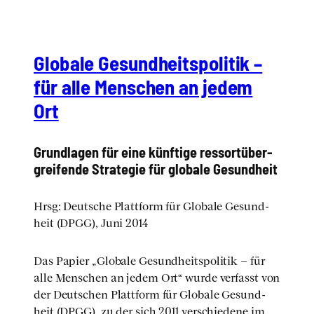
Glo­ba­le Gesund­heits­po­li­tik –
für alle Men­schen an jedem
Ort
Grund­la­gen für eine künf­ti­ge res­sort­über­
grei­fen­de Stra­te­gie für glo­ba­le Gesund­heit
Hrsg: Deut­sche Platt­form für Glo­ba­le Gesund­
heit (DPGG), Juni 2014
Das Papier „Glo­ba­le Gesund­heits­po­li­tik – für
alle Men­schen an jedem Ort“ wur­de ver­fasst von
der Deut­schen Platt­form für Glo­ba­le Gesund­
heit (DPGG), zu der sich 2011 ver­schie­de­ne im