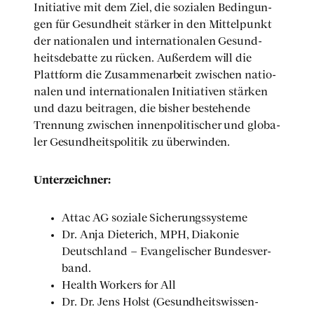
Initia­ti­ve mit dem Ziel, die sozia­len Bedin­gun­
gen für Gesund­heit stär­ker in den Mit­tel­punkt
der natio­na­len und inter­na­tio­na­len Gesund­
heits­de­bat­te zu rücken. Außer­dem will die
Platt­form die Zusam­men­ar­beit zwi­schen natio­
na­len und inter­na­tio­na­len Initia­ti­ven stär­ken
und dazu bei­tra­gen, die bis­her bestehen­de
Tren­nung zwi­schen innen­po­li­ti­scher und glo­ba­
ler Gesund­heits­po­li­tik zu über­win­den.
Unter­zeich­ner:
Attac AG sozia­le Siche­rungs­sys­te­me
Dr. Anja Die­te­rich, MPH, Dia­ko­nie
Deutsch­land – Evan­ge­li­scher Bun­des­ver­
band.
Health Workers for All
Dr. Dr. Jens Holst (Gesund­heits­wis­sen­