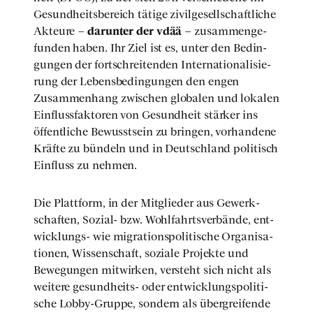
Gesund­heits­be­reich täti­ge zivil­ge­sell­schaft­li­che
Akteu­re –
dar­un­ter der vdää
– zusam­men­ge­
fun­den haben. Ihr Ziel ist es, unter den Bedin­
gun­gen der fort­schrei­ten­den Inter­na­tio­na­li­sie­
rung der Lebens­be­din­gun­gen den engen
Zusam­men­hang zwi­schen glo­ba­len und loka­len
Ein­fluss­fak­to­ren von Gesund­heit stär­ker ins
öffent­li­che Bewusst­sein zu brin­gen, vor­han­de­ne
Kräf­te zu bün­deln und in Deutsch­land poli­tisch
Ein­fluss zu neh­men.
Die Platt­form, in der Mit­glie­der aus Gewerk­
schaf­ten, Sozi­al- bzw. Wohl­fahrts­ver­bän­de, ent­
wick­lungs- wie migra­ti­ons­po­li­ti­sche Orga­ni­sa­
tio­nen, Wis­sen­schaft, sozia­le Pro­jek­te und
Bewe­gun­gen mit­wir­ken, ver­steht sich nicht als
wei­te­re gesund­heits- oder ent­wick­lungs­po­li­ti­
sche Lob­by-Grup­pe, son­dern als über­grei­fen­de