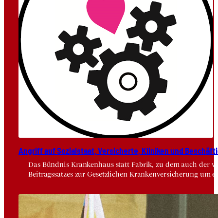
Angriff auf Sozi­al­staat, Ver­si­cher­te, Kli­ni­ken und Beschäf­ti
Das Bündnis Krankenhaus statt Fabrik, zu dem auch der vdä
Beitragssatzes zur Gesetzlichen Krankenversicherung um e