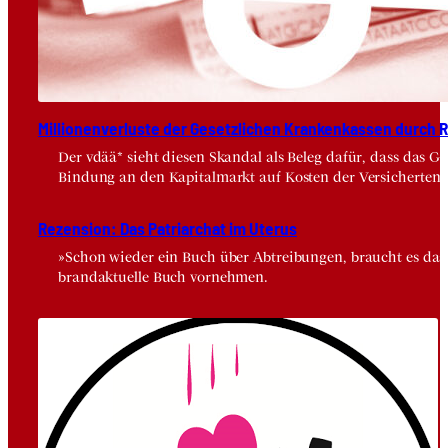
Mil­lio­nen­ver­lus­te der Gesetz­li­chen Kran­ken­kas­sen durch Risi
Der vdää* sieht diesen Skandal als Beleg dafür, dass das 
Bindung an den Kapitalmarkt auf Kosten der Versicherten.
Rezen­si­on: Das Patri­ar­chat im Ute­rus
»Schon wieder ein Buch über Abtreibungen, braucht es das wi
brandaktuelle Buch vornehmen.