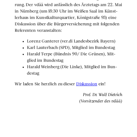
rung. Der vdää wird anläss­lich des Ärz­te­tags am 22. Mai
in Nürn­berg (um 18:30 Uhr im Wei­ßen Saal im Künst­
ler­haus im Kunst­kul­tur­quar­tier, König­stra­ße 93) eine
Dis­kus­si­on über die Bür­ger­ver­si­che­rung mit fol­gen­den
Refe­ren­ten ver­an­stal­ten:
Lorenz Gan­te­rer (ver.di Lan­des­be­zirk Bay­ern)
Karl Lau­ter­bach (SPD), Mit­glied im Bun­des­tag
Harald Ter­pe (Bünd­nis 90/ Die Grü­nen), Mit­
glied im Bun­des­tag
Harald Wein­berg (Die Lin­ke), Mit­glied im Bun­
des­tag
Wir laden Sie herz­lich zu die­ser
Dis­kus­si­on
ein!
Prof. Dr. Wulf Diet­rich
(Vor­sit­zen­der des vdää)