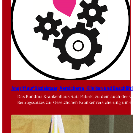
Angriff auf Sozi­al­staat, Ver­si­cher­te, Kli­ni­ken und Beschäf­ti
Das Bündnis Krankenhaus statt Fabrik, zu dem auch der vdä
Beitragssatzes zur Gesetzlichen Krankenversicherung um e