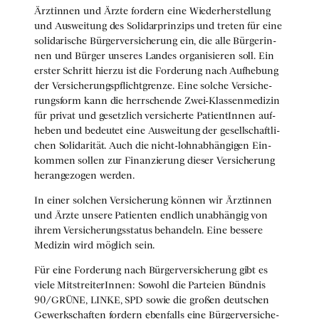
Ärz­tin­nen und Ärz­te for­dern eine Wie­der­her­stel­lung
und Aus­wei­tung des Soli­dar­prin­zips und tre­ten für eine
soli­da­ri­sche Bür­ger­ver­si­che­rung ein, die alle Bür­ge­rin­
nen und Bür­ger unse­res Lan­des orga­ni­sie­ren soll. Ein
ers­ter Schritt hier­zu ist die For­de­rung nach Auf­he­bung
der Ver­si­che­rungs­pflicht­gren­ze. Eine sol­che Ver­si­che­
rungs­form kann die herr­schen­de Zwei-Klas­sen­me­di­zin
für pri­vat und gesetz­lich ver­si­cher­te Pati­en­tIn­nen auf­
he­ben und bedeu­tet eine Aus­wei­tung der gesell­schaft­li­
chen Soli­da­ri­tät. Auch die nicht-lohn­ab­hän­gi­gen Ein­
kom­men sol­len zur Finan­zie­rung die­ser Ver­si­che­rung
her­an­ge­zo­gen wer­den.
In einer sol­chen Ver­si­che­rung kön­nen wir Ärz­tin­nen
und Ärz­te unse­re Pati­en­ten end­lich unab­hän­gig von
ihrem Ver­si­che­rungs­sta­tus behan­deln. Eine bes­se­re
Medi­zin wird mög­lich sein.
Für eine For­de­rung nach Bür­ger­ver­si­che­rung gibt es
vie­le Mit­strei­te­rIn­nen: Sowohl die Par­tei­en Bünd­nis
90/GRÜNE, LINKE, SPD sowie die gro­ßen deut­schen
Gewerk­schaf­ten for­dern eben­falls eine Bür­ger­ver­si­che­