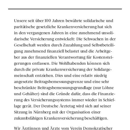
Unse­re seit über 100 Jah­ren bewähr­te soli­da­ri­sche und
pari­tä­ti­sche gesetz­li­che Kran­ken­ver­si­che­rung hat sich
in den ver­gan­ge­nen Jah­ren in eine zuneh­mend unso­li­
da­ri­sche Ver­si­che­rung ent­wi­ckelt: Die Schwa­chen in der
Gesell­schaft wer­den durch Zuzah­lung und Selbst­be­tei­li­
gung zuneh­mend finan­zi­ell belas­tet und die Arbeit­ge­
ber aus der finan­zi­el­len Ver­ant­wor­tung für Kos­ten­stei­
ge­run­gen ent­las­sen. Die Wohl­ha­ben­den kön­nen sich
durch die pri­va­te Kran­ken­ver­si­che­rung der Soli­dar­ge­
mein­schaft ent­zie­hen. Dies und eine rela­tiv nied­rig
ange­setz­te Bei­trags­be­mes­sungs­gren­ze und eine sehr
beschränk­te Bei­trags­be­mes­sungs­grund­la­ge (nur Löh­ne
und Gehäl­ter) sind die Grün­de dafür, dass die Finan­zie­
rung des Ver­si­che­rungs­sys­tems immer wie­der in Schief­
la­ge gerät. Der Deut­sche Ärz­te­tag wird sich auf sei­ner
Sit­zung in Nürn­berg mit der Orga­ni­sa­ti­on einer
zukunfts­fä­hi­gen Kran­ken­ver­si­che­rung beschäf­ti­gen.
Wir Ärz­tin­nen und Ärz­te vom Ver­ein Demo­kra­ti­scher