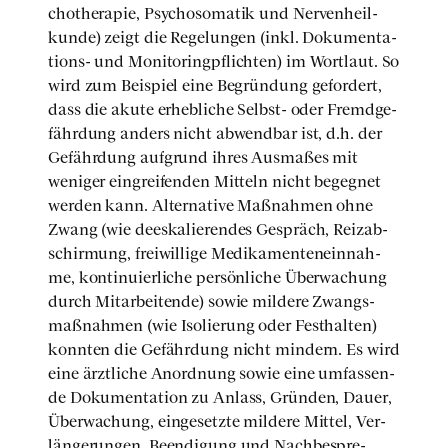
cho­the­ra­pie, Psy­cho­so­ma­tik und Ner­ven­heil­
kun­de) zeigt die Rege­lun­gen (inkl. Doku­men­ta­
ti­ons- und Moni­to­ring­pflich­ten) im Wort­laut. So
wird zum Bei­spiel eine Begrün­dung gefor­dert,
dass die aku­te erheb­li­che Selbst- oder Fremd­ge­
fähr­dung anders nicht abwend­bar ist, d.h. der
Gefähr­dung auf­grund ihres Aus­ma­ßes mit
weni­ger ein­grei­fen­den Mit­teln nicht begeg­net
wer­den kann. Alter­na­ti­ve Maß­nah­men ohne
Zwang (wie dees­ka­lie­ren­des Gespräch, Reiz­ab­
schir­mung, frei­wil­li­ge Medi­ka­men­ten­ein­nah­
me, kon­ti­nu­ier­li­che per­sön­li­che Über­wa­chung
durch Mit­ar­bei­ten­de) sowie mil­de­re Zwangs­
maß­nah­men (wie Iso­lie­rung oder Fest­hal­ten)
konn­ten die Gefähr­dung nicht min­dern. Es wird
eine ärzt­li­che Anord­nung sowie eine umfas­sen­
de Doku­men­ta­ti­on zu Anlass, Grün­den, Dau­er,
Über­wa­chung, ein­ge­setz­te mil­de­re Mit­tel, Ver­
län­ge­run­gen, Been­di­gung und Nach­be­spre­