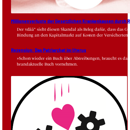
Mil­lio­nen­ver­lus­te der Gesetz­li­chen Kran­ken­kas­sen durch Risi
Der vdää* sieht diesen Skandal als Beleg dafür, dass das 
Bindung an den Kapitalmarkt auf Kosten der Versicherten.
Rezen­si­on: Das Patri­ar­chat im Ute­rus
»Schon wieder ein Buch über Abtreibungen, braucht es das wi
brandaktuelle Buch vornehmen.