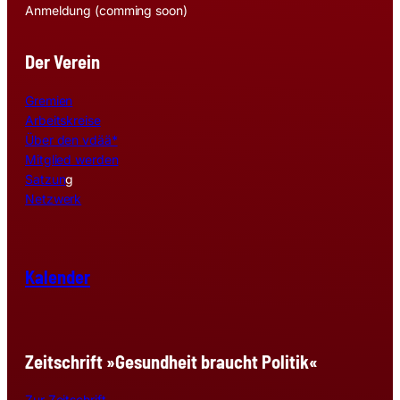
Anmeldung (comming soon)
Der Verein
Gremien
Arbeitskreise
Über den vdää*
Mitglied werden
Satzun
g
Netzwerk
Kalender
Zeitschrift »Gesundheit braucht Politik«
Zur Zeitschrift