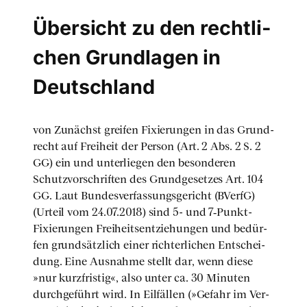
Über­sicht zu den recht­li­
chen Grund­la­gen in
Deutsch­land
von Zunächst grei­fen Fixie­run­gen in das Grund­
recht auf Frei­heit der Per­son (Art. 2 Abs. 2 S. 2
GG) ein und unter­lie­gen den beson­de­ren
Schutz­vor­schrif­ten des Grund­ge­set­zes Art. 104
GG. Laut Bun­des­ver­fas­sungs­ge­richt (BVerfG)
(Urteil vom 24.07.2018) sind 5- und 7‑Punkt-
Fixie­run­gen Frei­heits­ent­zie­hun­gen und bedür­
fen grund­sätz­lich einer rich­ter­li­chen Ent­schei­
dung. Eine Aus­nah­me stellt dar, wenn die­se
»nur kurz­fris­tig«, also unter ca. 30 Minu­ten
durch­ge­führt wird. In Eil­fäl­len (»Gefahr im Ver­