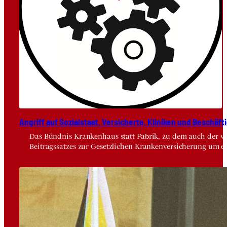
Angriff auf Sozi­al­staat, Ver­si­cher­te, Kli­ni­ken und Beschäf­ti
Das Bündnis Krankenhaus statt Fabrik, zu dem auch der vdä
Beitragssatzes zur Gesetzlichen Krankenversicherung um e