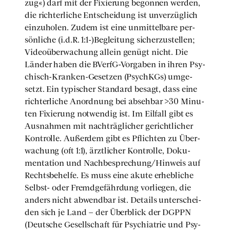
zug«) darf mit der Fixie­rung begon­nen wer­den,
die rich­ter­li­che Ent­schei­dung ist unver­züg­lich
ein­zu­ho­len. Zudem ist eine unmit­tel­ba­re per­
sön­li­che (i.d.R. 1:1-)Begleitung sicher­zu­stel­len;
Video­über­wa­chung allein genügt nicht. Die
Län­der haben die BVerfG-Vor­ga­ben in ihren Psy­
chisch-Kran­ken-Geset­zen (PsychKGs) umge­
setzt. Ein typi­scher Stan­dard besagt, dass eine
rich­ter­li­che Anord­nung bei abseh­bar >30 Minu­
ten Fixie­rung not­wen­dig ist. Im Eil­fall gibt es
Aus­nah­men mit nach­träg­li­cher gericht­li­cher
Kon­trol­le. Außer­dem gibt es Pflich­ten zu Über­
wa­chung (oft 1:1), ärzt­li­cher Kon­trol­le, Doku­
men­ta­ti­on und Nachbesprechung/Hinweis auf
Rechts­be­hel­fe. Es muss eine aku­te erheb­li­che
Selbst- oder Fremd­ge­fähr­dung vor­lie­gen, die
anders nicht abwend­bar ist. Details unter­schei­
den sich je Land – der Über­blick der DGPPN
(Deut­sche Gesell­schaft für Psych­ia­trie und Psy­