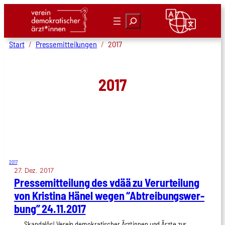
Zum
Suchen
Inhalt
springen
Start
Pressemitteilungen
2017
2017
2017
27. Dez. 2017
Pres­se­mit­tei­lung des vdää zu Ver­ur­tei­lung
von Kris­ti­na Hänel wegen “Abtrei­bungs­wer­
bung” 24.11.2017
Skandalös! Verein demokratischer Ärztinnen und Ärzte zur