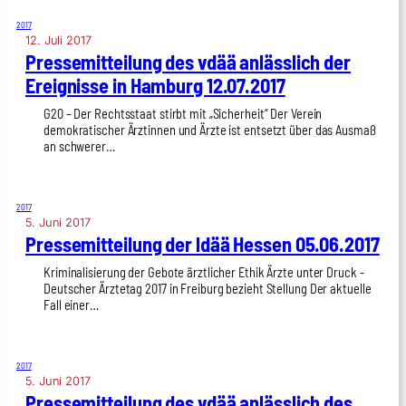
2017
12. Juli 2017
Pres­se­mit­tei­lung des vdää anläss­lich der
Ereig­nis­se in Ham­burg 12.07.2017
G20 – Der Rechtsstaat stirbt mit „Sicherheit“ Der Verein
demokratischer Ärztinnen und Ärzte ist entsetzt über das Ausmaß
an schwerer…
2017
5. Juni 2017
Pres­se­mit­tei­lung der ldää Hes­sen 05.06.2017
Kriminalisierung der Gebote ärztlicher Ethik Ärzte unter Druck -
Deutscher Ärztetag 2017 in Freiburg bezieht Stellung Der aktuelle
Fall einer…
2017
5. Juni 2017
Pres­se­mit­tei­lung des vdää anläss­lich des