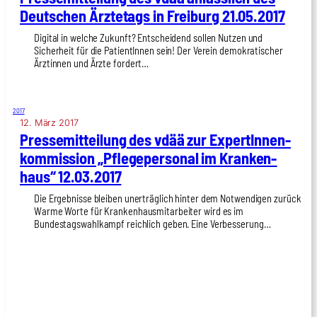
Deut­schen Ärz­te­tags in Frei­burg 21.05.2017
Digital in welche Zukunft? Entscheidend sollen Nutzen und
Sicherheit für die PatientInnen sein! Der Verein demokratischer
Ärztinnen und Ärzte fordert…
2017
12. März 2017
Pres­se­mit­tei­lung des vdää zur Exper­tIn­nen­
kom­mis­si­on „Pfle­ge­per­so­nal im Kran­ken­
haus“ 12.03.2017
Die Ergebnisse bleiben unerträglich hinter dem Notwendigen zurück
Warme Worte für Krankenhausmitarbeiter wird es im
Bundestagswahlkampf reichlich geben. Eine Verbesserung…