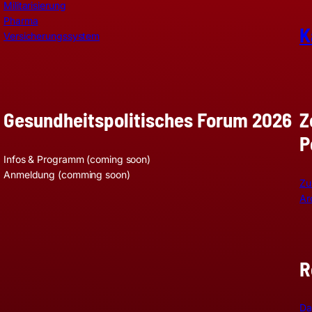
Militarisierung
Pharma
K
Versicherungssystem
Z
Gesundheitspolitisches Forum 2026
P
Infos & Programm (coming soon)
Anmeldung (comming soon)
Zu
Ar
R
Da