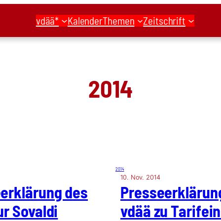
vdää*
Kalender
Themen
Zeitschrift
2014
2014
10. Nov. 2014
­er­klä­rung des
Pres­se­er­klä­ru
r Soval­di
vdää zu Tarif­ein