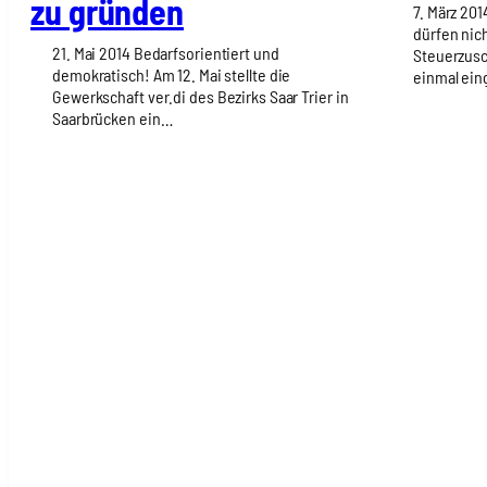
zu grün­den
7. März 20
dürfen nic
21. Mai 2014 Bedarfsorientiert und
Steuerzusc
demokratisch! Am 12. Mai stellte die
einmal ein
Gewerkschaft ver.di des Bezirks Saar Trier in
Saarbrücken ein…