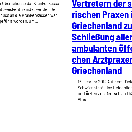
Ver­tre­tern der s
14 Überschüsse der Krankenkassen
ht zweckentfremdet werden Der
ri­schen Pra­xen 
huss an die Krankenkassen war
geführt worden, um…
Grie­chen­land zu
Schlie­ßung alle
ambu­lan­ten öffe
chen Arzt­pra­xe
Grie­chen­land
16. Februar 2014 Auf dem Rüc
Schwächsten! Eine Delegation
und Ärzten aus Deutschland hä
Athen…