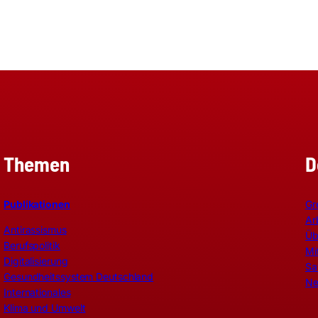
Themen
D
Publikationen
Gr
Ar
Antirassismus
Üb
Berufspolitik
Mi
Digitalisierung
Sa
Gesundheitssystem Deutschland
Ne
Internationales
Klima und Umwelt