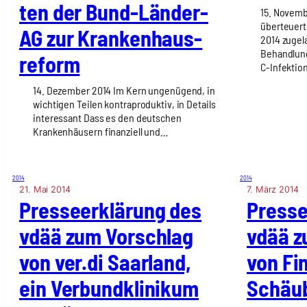
ten der Bund-Län­der-
15. Novemb
überteuert
AG zur Kran­ken­haus­
2014 zugel
Behandlung
re­form
C-Infektio
14. Dezember 2014 Im Kern ungenügend, in
wichtigen Teilen kontraproduktiv, in Details
interessant Dass es den deutschen
Krankenhäusern finanziell und…
2014
2014
21. Mai 2014
7. März 2014
Pres­se­er­klä­rung des
Pres­se
vdää zum Vor­schlag
vdää z
von ver.di Saar­land,
von Fin
ein Ver­bund­kli­ni­kum
Schäub