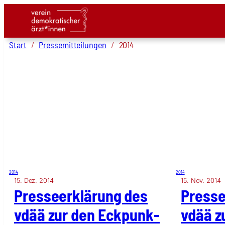
Zum
Inhalt
Start
Pressemitteilungen
2014
springen
2014
2014
15. Dez. 2014
15. Nov. 2014
Pres­se­er­klä­rung des
Pres­se
vdää zur den Eck­punk­
vdää zu