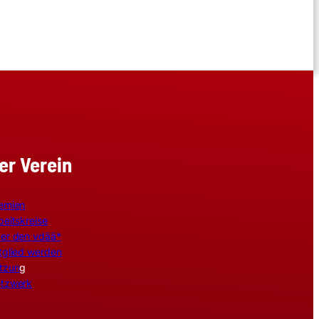
er Verein
emien
beitskreise
er den vdää*
tglied werden
tzun
g
tzwerk