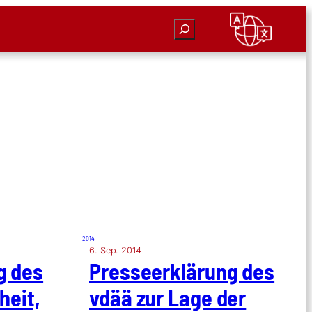
Suchen
2014
6. Sep. 2014
ng des
Pres­se­er­klä­rung des
­heit,
vdää zur Lage der