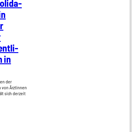
oli­da­
in
r
r
nt­li­
n in
ken der
 von Ärztinnen
lt sich derzeit