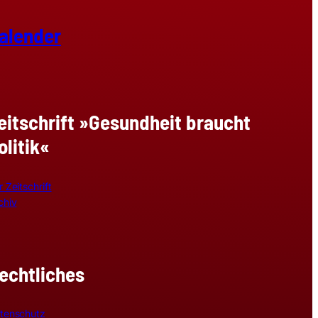
alender
eitschrift »Gesundheit braucht
olitik«
r Zeitschrift
chiv
echtliches
tenschutz