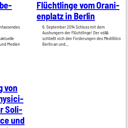
­be­
Flücht­lin­ge vom Ora­ni­
en­platz in Ber­lin
umfassendes
6. September 2014 Schluss mit dem
Aushungern der Flüchtlinge! Der vdää
aktuelle
schließt sich den Forderungen des MediBüro
 und Medien
Berlin an und…
ng von
­si­ci­
or Soli­
eece und