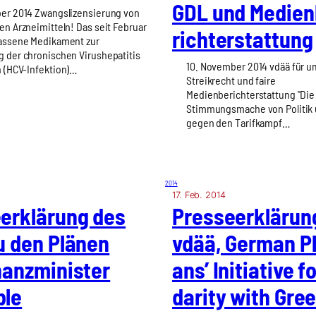
GDL und Medi­en
er 2014 Zwangslizensierung von
en Arzneimitteln! Das seit Februar
richt­erstat­tung
assene Medikament zur
 der chronischen Virushepatitis
10. November 2014 vdää für 
n (HCV-Infektion)…
Streikrecht und faire
Medienberichterstattung "Die 
Stimmungsmache von Politik
gegen den Tarifkampf…
2014
17. Feb. 2014
­er­klä­rung des
Pres­se­er­klä­ru
u den Plä­nen
vdää, Ger­man Phy
anz­mi­nis­ter
ans’ Initia­ti­ve f
­le
da­ri­ty with Gr