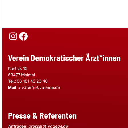
Instagram
Facebook
Verein Demokratischer Ärzt*innen
Kantstr. 10
63477 Maintal
Tel
.: 06 181 43 23 48
Mail
:
kontakt(at)vdaeae.de
Presse & Referenten
Anfragen
:
presse(at)vdaeae.de