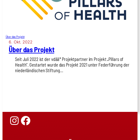
Über das Projekt
6. Okt. 2022
Über das Pro­jekt
Seit Juli 2022 ist der vdää* Pro­jekt­part­ner im Pro­jekt „Pil­lars of
Health“. Gestar­tet wur­de das Pro­jekt 2021 unter Feder­füh­rung der
nie­der­län­di­schen Stif­tung…
Instagram
Facebook