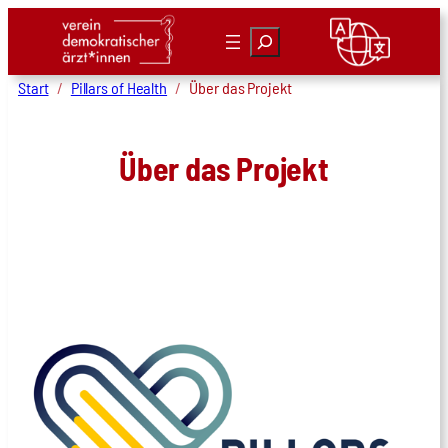
Zum
Suchen
Inhalt
springen
Start
Pillars of Health
Über das Projekt
Über das Projekt