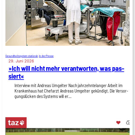
Gesundheitssystem stationär
, 
In der Presse
29. Juni 2026
»Ich will nicht mehr ver­ant­wor­ten, was pas­
siert«
Inter­view mit Andre­as Umgel­ter Nach jahr­zehn­te­lan­ger Arbeit im
Kran­ken­haus hat Chef­arzt Andre­as Umgel­ter gekün­digt. Die Ver­sor­
gungs­lü­cken des Sys­tems will er…