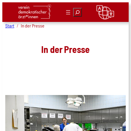
Zum
Suchen
Inhalt
springen
Start
In der Presse
In der Presse