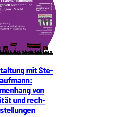
stal­tung mit Ste­
auf­mann:
men­hang von
­tät und rech­
­stel­lun­gen