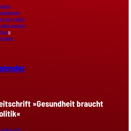
emien
beitskreise
er den vdää*
tglied werden
tzun
g
tzwerk
alender
eitschrift »Gesundheit braucht
olitik«
r Zeitschrift