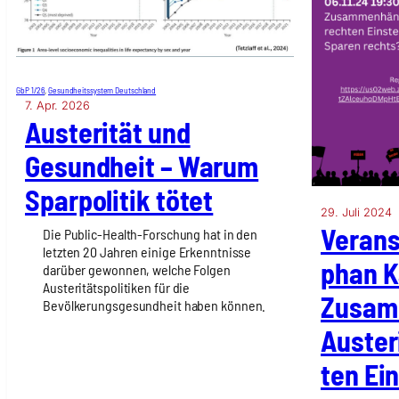
GbP 1/26
, 
Gesundheitssystem Deutschland
7. Apr. 2026
Austeri­tät und
Gesund­heit – War­um
Spar­po­li­tik tötet
29. Juli 2024
Ver­an­
Die Public-Health-Forschung hat in den
letzten 20 Jahren einige Erkenntnisse
phan K
darüber gewonnen, welche Folgen
Austeritätspolitiken für die
Zusam­
Bevölkerungsgesundheit haben können.
Austeri
ten Ein