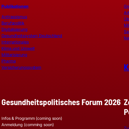
Publikationen
Gr
Ar
Antirassismus
Üb
Berufspolitik
Mi
Digitalisierung
Sa
Gesundheitssystem Deutschland
Ne
Internationales
Klima und Umwelt
Militarisierung
Pharma
K
Versicherungssystem
Z
Gesundheitspolitisches Forum 2026
P
Infos & Programm (coming soon)
Anmeldung (comming soon)
Zu