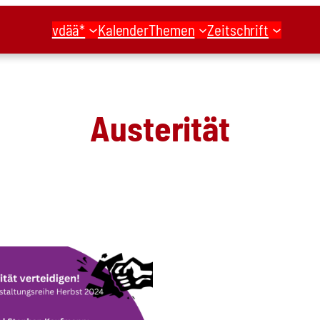
vdää*
Kalender
Themen
Zeitschrift
Austerität