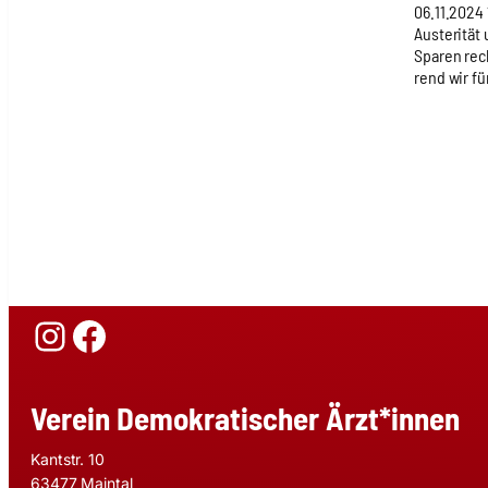
06.11.2024
Austeri­tät 
Spa­ren re
rend wir fü
Instagram
Facebook
Verein Demokratischer Ärzt*innen
Kantstr. 10
63477 Maintal