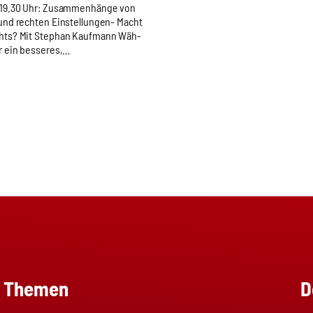
 19.30 Uhr: Zusam­men­hän­ge von
und rech­ten Ein­stel­lun­gen- Macht
chts? Mit Ste­phan Kauf­mann Wäh­
r ein bes­se­res,…
Themen
D