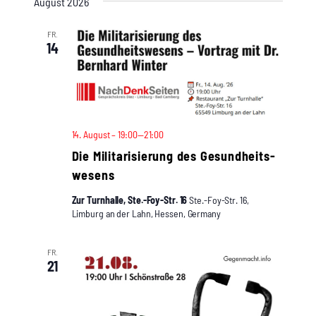
August 2026
wählen.
und
Ansichten
FR.
14
Navigatio
14. August – 19:00
—
21:00
Die Mili­ta­ri­sie­rung des Gesund­heits­
we­sens
Zur Turnhalle, Ste.-Foy-Str. 16
Ste.-Foy-Str. 16,
Limburg an der Lahn, Hessen, Germany
FR.
21