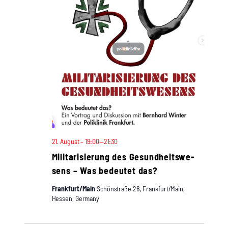
21. August – 19:00
—
21:30
Mili­ta­ri­sie­rung des Gesund­heits­we­
sens – Was bedeu­tet das?
Frankfurt/Main
Schönstraße 28, Frankfurt/Main,
Hessen, Germany