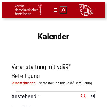
Suchen
Kalender
Veranstaltung mit vdää*
Beteiligung
Veranstaltungen
Veranstaltung mit vdää* Beteiligung
Veranstaltungen
Veranstal
Anstehend
Veranst
Suche
Liste
Ansicht
Suche
Datum
Navigat