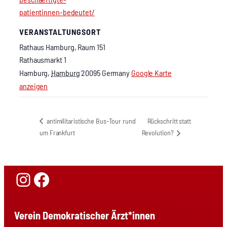
patientinnen-bedeutet/
VERANSTALTUNGSORT
Rat­haus Ham­burg, Raum 151
Rathausmarkt 1
Hamburg
,
Hamburg
20095
Germany
Google Karte
anzeigen
Rück­schritt statt
anti­mi­li­ta­ris­ti­sche Bus-Tour rund
um Frank­furt
Revo­lu­ti­on?
Instagram
Facebook
Verein Demokratischer Ärzt*innen