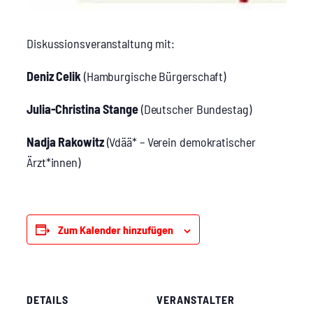
Dis­kus­si­ons­ver­an­stal­tung mit:
Deniz Celik
(Ham­bur­gi­sche Bür­ger­schaft)
Julia-Chris­ti­na Stan­ge
(Deut­scher Bun­des­tag)
Nad­ja Rako­witz
(Vdää* – Ver­ein demo­kra­ti­scher
Ärzt*innen)
Zum Kalender hinzufügen
DETAILS
VERANSTALTER