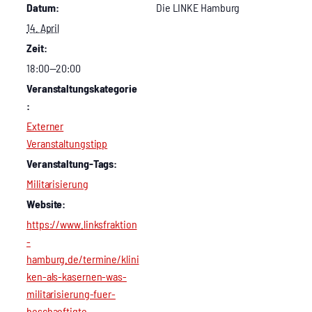
Datum:
Die LINKE Ham­burg
14. April
Zeit:
18:00—20:00
Veranstaltungskategorie
:
Externer
Veranstaltungstipp
Veranstaltung-Tags:
Militarisierung
Website:
https://www.linksfraktion
-
hamburg.de/termine/klini
ken-als-kasernen-was-
militarisierung-fuer-
beschaeftigte-