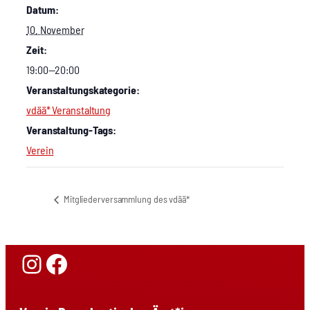
Datum:
10. November
Zeit:
19:00—20:00
Veranstaltungskategorie:
vdää* Veranstaltung
Veranstaltung-Tags:
Verein
Mit­glie­der­ver­samm­lung des vdää*
Instagram
Facebook