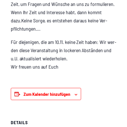
Zeit, um Fra­gen und Wün­sche an uns zu for­mu­lie­ren.
Wenn Ihr Zeit und Inter­es­se habt, dann kommt
dazu.Keine Sor­ge, es ent­ste­hen dar­aus kei­ne Ver­
pflich­tun­gen.…
Für die­je­ni­gen, die am 10.11. kei­ne Zeit haben: Wir wer­
den die­se Ver­an­stal­tung in locke­ren Abstän­den und
u.U. aktua­li­siert wie­der­ho­len.
Wir freu­en uns auf Euch
Zum Kalender hinzufügen
DETAILS