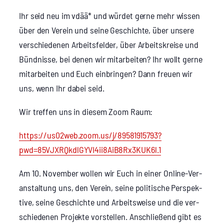
Ihr seid neu im vdää* und wür­det ger­ne mehr wis­sen
über den Ver­ein und sei­ne Geschich­te, über unse­re
ver­schie­de­nen Arbeits­fel­der, über Arbeits­krei­se und
Bünd­nis­se, bei denen wir mit­ar­bei­ten? Ihr wollt ger­ne
mit­ar­bei­ten und Euch ein­brin­gen? Dann freu­en wir
uns, wenn Ihr dabei seid.
Wir tref­fen uns in die­sem Zoom Raum:
https://us02web.zoom.us/j/89581915793?
pwd=85VJXRQkdlGYVI4ii8AiB8Rx3KUK6l.1
Am 10. Novem­ber wol­len wir Euch in einer Online-Ver­
an­stal­tung uns, den Ver­ein, sei­ne poli­ti­sche Per­spek­
ti­ve, sei­ne Geschich­te und Arbeits­wei­se und die ver­
schie­de­nen Pro­jek­te vor­stel­len. Anschlie­ßend gibt es