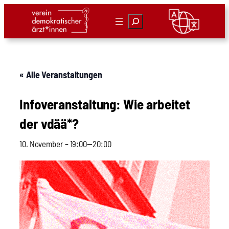
Suchen
« Alle Veranstaltungen
Info­ver­an­stal­tung: Wie arbei­tet
der vdää*?
10. November – 19:00
—
20:00