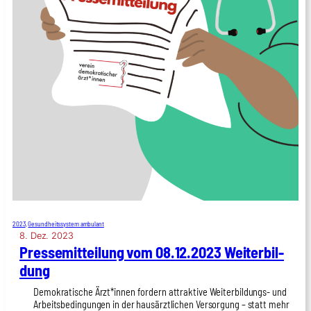
2023
, 
Gesundheitssystem ambulant
8. Dez. 2023
Pres­se­mit­tei­lung vom 08.12.2023 Wei­ter­bil­
dung
Demo­kra­ti­sche Ärzt*innen for­dern attrak­ti­ve Wei­ter­bil­dungs- und
Arbeits­be­din­gun­gen in der haus­ärzt­li­chen Ver­sor­gung – statt mehr