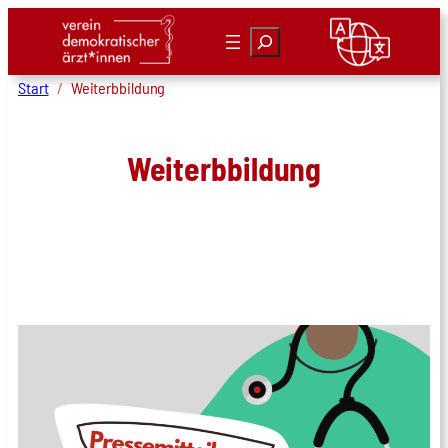
Zum
Suchen
Inhalt
springen
Start
Weiterbbildung
Weiterbbildung