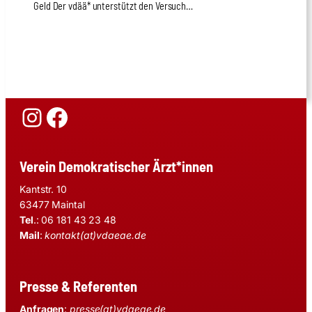
Geld Der vdää* unter­stützt den Ver­such…
Instagram
Facebook
Verein Demokratischer Ärzt*innen
Kantstr. 10
63477 Maintal
Tel
.: 06 181 43 23 48
Mail
:
kontakt(at)vdaeae.de
Presse & Referenten
Anfragen
:
presse(at)vdaeae.de