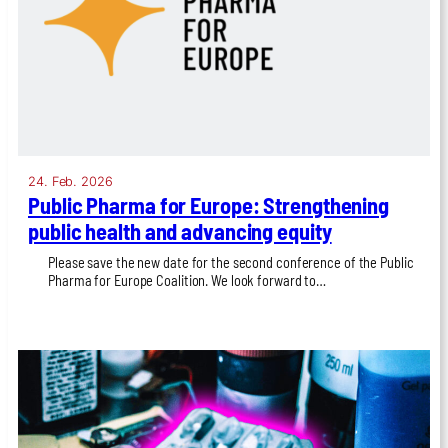
24. Feb. 2026
Public Phar­ma for Euro­pe: Streng­thening
public health and advan­cing equi­ty
Plea­se save the new date for the second con­fe­rence of the Public
Phar­ma for Euro­pe Coali­ti­on. We look for­ward to…