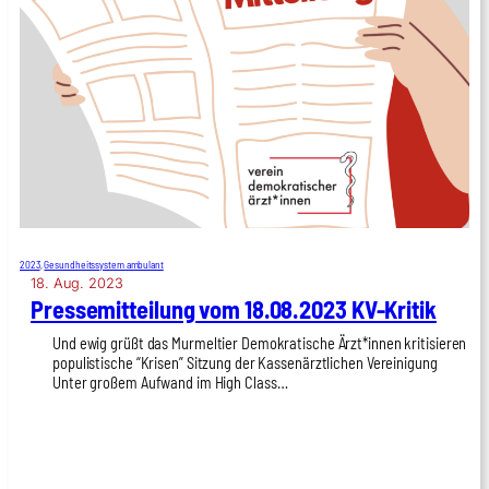
2023
, 
Gesundheitssystem ambulant
18. Aug. 2023
Pres­se­mit­tei­lung vom 18.08.2023 KV-Kri­tik
Und ewig grüßt das Mur­mel­tier Demo­kra­ti­sche Ärzt*innen kri­ti­sie­ren
popu­lis­ti­sche “Kri­sen” Sit­zung der Kas­sen­ärzt­li­chen Ver­ei­ni­gung
Unter gro­ßem Auf­wand im High Class…