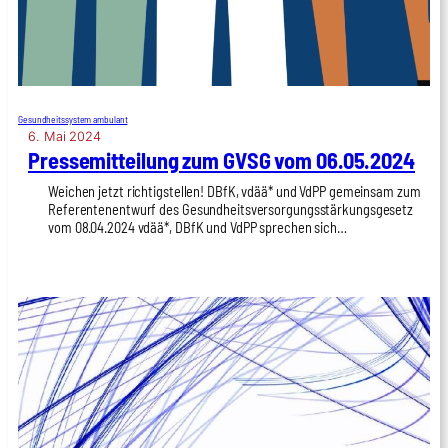
Gesundheitssystem ambulant
6. Mai 2024
Pres­se­mit­tei­lung zum GVSG vom 06.05.2024
Wei­chen jetzt rich­tig­stel­len! DBfK, vdää* und VdPP gemein­sam zum
Refe­ren­ten­ent­wurf des Gesund­heits­ver­sor­gungs­stär­kungs­ge­setz
vom 08.04.2024 vdää*, DBfK und VdPP spre­chen sich…