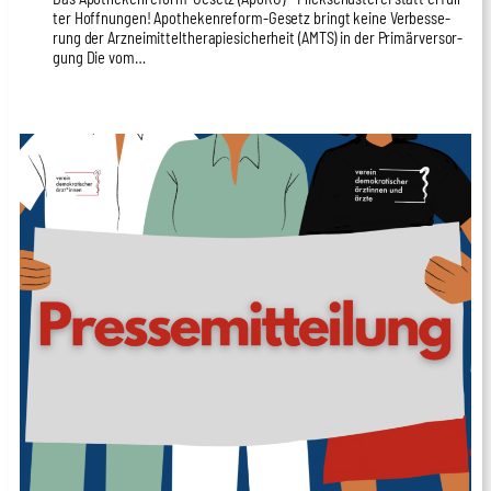
ter Hoff­nun­gen! Apo­the­ken­re­form-Gesetz bringt kei­ne Ver­bes­se­
rung der Arz­nei­mit­tel­the­ra­pie­si­cher­heit (AMTS) in der Pri­mär­ver­sor­
gung Die vom…