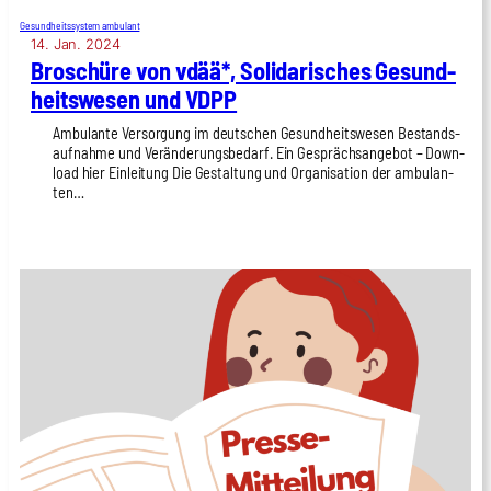
Gesundheitssystem ambulant
14. Jan. 2024
Bro­schü­re von vdää*, Soli­da­ri­sches Gesund­
heits­we­sen und VDPP
Ambu­lan­te Ver­sor­gung im deut­schen Gesund­heits­we­sen Bestands­
auf­nah­me und Ver­än­de­rungs­be­darf. Ein Gesprächs­an­ge­bot – Down­
load hier Ein­lei­tung Die Gestal­tung und Orga­ni­sa­ti­on der ambu­lan­
ten…