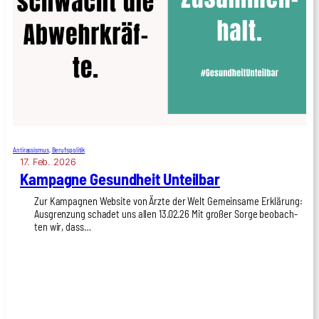
Antirassismus
, 
Berufspolitik
17. Feb. 2026
Kam­pa­gne Gesund­heit Unteil­bar
Zur Kam­pa­gnen Web­site von Ärz­te der Welt Gemein­sa­me Erklä­rung:
Aus­gren­zung scha­det uns allen 13.02.26 Mit gro­ßer Sor­ge beob­ach­
ten wir, dass…