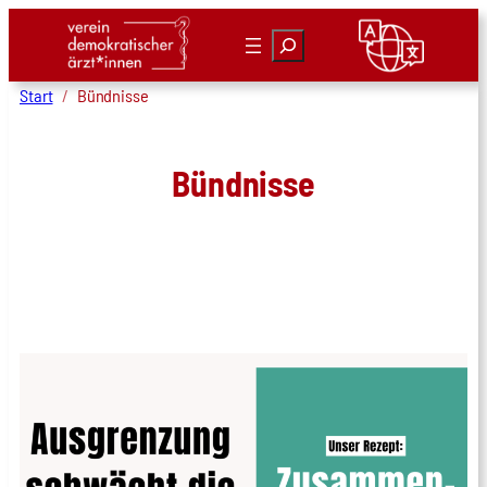
Zum
Suchen
Inhalt
springen
Start
Bündnisse
Bündnisse