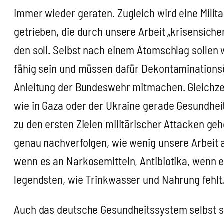
immer wie­der gera­ten. Zugleich wird eine Mili­ta­r
ge­trie­ben, die durch unse­re Arbeit „kri­sen­si­c
den soll. Selbst nach einem Atom­schlag sol­len 
fä­hig sein und müs­sen dafür Dekon­ta­mi­na­ti­on
Anlei­tung der Bun­des­wehr mit­ma­chen. Gleich­zei
wie in Gaza oder der Ukrai­ne gera­de Gesund­heits
zu den ers­ten Zie­len mili­tä­ri­scher Atta­cken ge
genau nach­ver­fol­gen, wie wenig unse­re Arbeit a
wenn es an Nar­ko­se­mit­teln, Anti­bio­ti­ka, wen
le­gends­ten, wie Trink­was­ser und Nah­rung fehlt
Auch das deut­sche Gesund­heits­sys­tem selbst s