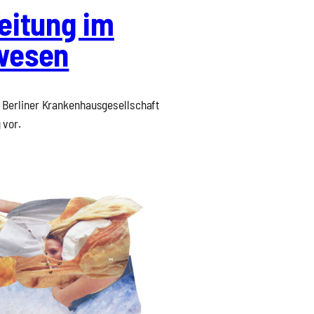
rei­tung im
we­sen
Ber­li­ner Kran­ken­haus­ge­sell­schaft
 vor.