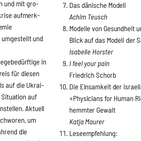
ln und mit gro­
Das däni­sche Modell
kri­se auf­merk­
Achim Teusch
e­mie
Model­le von Gesund­heit un
 umge­stellt und
Blick auf das Modell der Sa
Isa­bel­le Hors­ter
ge­be­dürf­ti­ge in
I feel your pain
eis für die­sen
Fried­rich Schorb
ds auf die Ukrai­
Die Ein­sam­keit der israe­
 Situa­ti­on auf
»Phy­si­ci­ans for Human Rig
n­stel­len. Aktu­ell
hemm­ter Gewalt
­schwo­ren, um
Kat­ja Mau­rer
äh­rend die
Lese­emp­feh­lung: