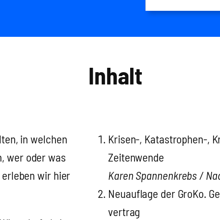
Inhalt
­ten, in wel­chen
Krisen‑, Katastrophen‑, K
en, wer oder was
Zei­ten­wen­de
e erle­ben wir hier
Karen Span­nen­krebs / Nad
Neu­auf­la­ge der Gro­Ko. Ge
ver­trag