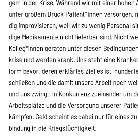
gem in der Kri­se. Wäh­rend wir mit einer hohen A
unter gro­ßem Druck Patient*innen ver­sor­gen, 
dig impro­vi­sie­ren, weil wir zu wenig Per­so­nal s
di­ge Medi­ka­men­te nicht lie­fer­bar sind. Nicht we
Kolleg*innen gera­ten unter die­sen Bedin­gun­ge
kri­se und wer­den krank. Uns steht eine Kran­ken
form bevor, deren erklär­tes Ziel es ist, hun­der­te 
schlie­ßen und die damit unse­re Arbeit noch wei­
und uns zwingt, in Kon­kur­renz zuein­an­der um d
Arbeits­plät­ze und die Ver­sor­gung unse­rer Pati
kämp­fen. Geld scheint es dabei nur für eines zu
bin­dung in die Kriegs­tüch­tig­keit.