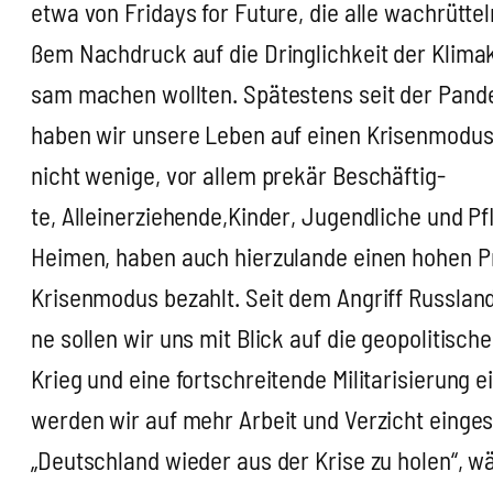
etwa von Fri­days for Future, die alle wach­rüt­te
ßem Nach­druck auf die Dring­lich­keit der Kli­ma­
sam machen woll­ten. Spä­tes­tens seit der Pan­d
haben wir unse­re Leben auf einen Kri­sen­mo­dus
nicht weni­ge, vor allem pre­kär Beschäf­tig­
te, Alleinerziehende,Kinder, Jugend­li­che und Pfle­
Hei­men, haben auch hier­zu­lan­de einen hohen Pr
Kri­sen­mo­dus bezahlt. Seit dem Angriff Russ­lan
ne sol­len wir uns mit Blick auf die geo­po­li­ti­sche
Krieg und eine fort­schrei­ten­de Mili­ta­ri­sie­rung ei
wer­den wir auf mehr Arbeit und Ver­zicht ein­ge
„Deutsch­land wie­der aus der Kri­se zu holen“, w