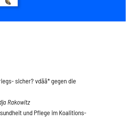
riegs- sicher? vdää* gegen die
­ja Rako­witz
sund­heit und Pfle­ge im Koali­ti­ons­