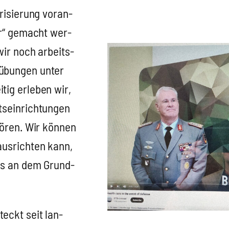
i­sie­rung vor­an­
her“ gemacht wer­
wir noch arbeits­
s­übun­gen unter
­tig erle­ben wir,
­ein­rich­tun­gen
hö­ren. Wir kön­nen
us­rich­ten kann,
n es an dem Grund­
.
teckt seit lan­