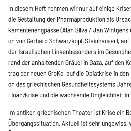
In die­sem Heft neh­men wir nur auf eini­ge Kri­s
die Gestal­tung der Phar­ma­pro­duk­ti­on als Ursa­
ka­men­ten­eng­päs­se (Alan Sil­va / Jan Wint­gens
on von Ger­hard Schwarz­kopf-Stein­hau­ser), auf 
der Israe­li­schen Lin­ken­be­son­ders im Gesund­he
rend der anhal­ten­den Gräu­el in Gaza, auf den Koa
trag der neu­en Gro­Ko, auf die Opi­at­kri­se in den 
on des grie­chi­schen Gesund­heits­sys­tems Jah­
Finanz­kri­se und die wach­sen­de Ungleich­heit i
Im anti­ken grie­chi­schen Thea­ter ist Kri­se ein B
Über­gangs­si­tua­ti­on. Aktu­ell ist sehr unge­wiss, 