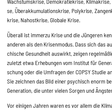
Wachs­tums­kri­se, Demo­kra­tie­kri­se, Kli­ma­kri­se,
se, Über­ak­ku­mu­la­ti­ons­kri­se, Poly­kri­se, Zan­gen­
kri­se, Nah­ost­kri­se, Glo­ba­le Kri­se.
Über­all ist immer­zu Kri­se und die Jün­ge­ren ken
ande­ren als den Kri­sen­mo­dus. Dass sich das a
chi­sche Gesund­heit aus­wirkt, zei­gen regel­mä­ßig
zuletzt etwa Erhe­bun­gen vom Insti­tut für Gene­ra­
schung oder die Umfra­gen der COPSY Stu­die 
Sie zeich­nen das Bild einer psy­chisch enorm bel
Gene­ra­ti­on, die unter vie­len Sor­gen und Ängs­ten
Vor eini­gen Jah­ren waren es vor allem die Klim