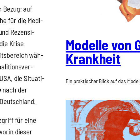
en Bezug: auf
che für die Medi­
 und Rezen­si­
Model­le von 
die Kri­se
Krank­heit
its­be­reich wäh­
li­ti­ons­ver­
USA, die Situa­ti­
Ein prak­ti­scher Blick auf das Modell 
re nach der
n Deutsch­land.
egriff für eine
wor­in die­ser