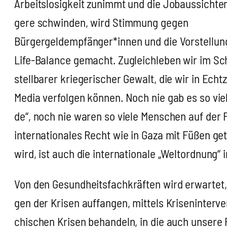
Arbeits­lo­sig­keit zunimmt und die Job­aus­sich­t
ge­re schwin­den, wird Stim­mung gegen
Bürgergeldempfänger*innen und die Vor­stel­lun
Life-Balan­ce gemacht. Zugleich­le­ben wir im Sc
stell­ba­rer krie­ge­ri­scher Gewalt, die wir in Echt
Me­dia ver­fol­gen kön­nen. Noch nie gab es so vie­l
de“, noch nie waren so vie­le Men­schen auf der
inter­na­tio­na­les Recht wie in Gaza mit Füßen get
wird, ist auch die inter­na­tio­na­le „Welt­ord­nung“ 
Von den Gesund­heits­fach­kräf­ten wird erwar­tet,
gen der Kri­sen auf­fan­gen, mit­tels Kri­sen­in­ter­v
chi­schen Kri­sen behan­deln, in die auch unse­re