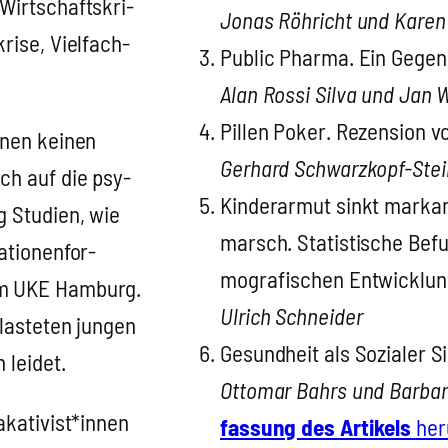
 Wirt­schafts­kri­
Jonas Röh­richt und Karen
kri­se, Viel­fach­
Public Phar­ma. Ein Gegen­mi
Alan Ros­si Sil­va und Jan 
Pil­len Poker. Rezen­si­on
­nen kei­nen
Ger­hard Schwarz­kopf-Stei
uch auf die psy­
Kin­der­ar­mut sinkt mar­ka
 Stu­di­en, wie
marsch. Sta­tis­ti­sche Befu
tio­nen­for­
mo­gra­fi­schen Ent­wick­l
am UKE Ham­burg.
Ulrich Schnei­der
as­te­ten jun­gen
Gesund­heit als Sozia­ler S
 lei­det.
Otto­mar Bahrs und Bar­ba­
akativist*innen
fas­sung des Arti­kels
her­