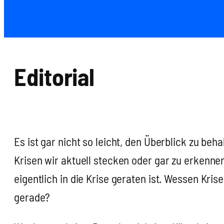
Edi­to­ri­al
Es ist gar nicht so leicht, den Über­blick zu behal
Kri­sen wir aktu­ell ste­cken oder gar zu erken­n
eigent­lich in die Kri­se gera­ten ist. Wes­sen Kri­s
gera­de?