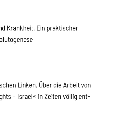
d Krank­heit. Ein prak­ti­scher
lu­to­ge­ne­se
li­schen Lin­ken. Über die Arbeit von
hts – Isra­el« in Zei­ten völ­lig ent­