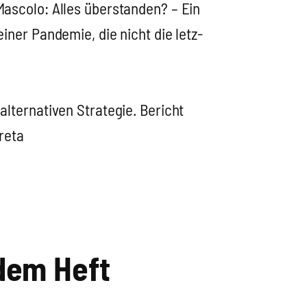
as­co­lo: Alles über­stan­den? – Ein
einer Pan­de­mie, die nicht die letz­
er­na­ti­ven Stra­te­gie. Bericht
re­ta
 dem Heft