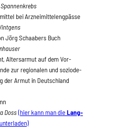
 Span­nen­krebs
t­tel bei Arz­nei­mit­tel­eng­päs­se
Wint­gens
 von Jörg Schaabers Buch
n­hau­ser
nt, Alters­ar­mut auf dem Vor­
n­de zur regio­na­len und sozio­de­
ung der Armut in Deutsch­land
inn
ra Doss
(hier kann man die
Lang­
un­ter­la­den)