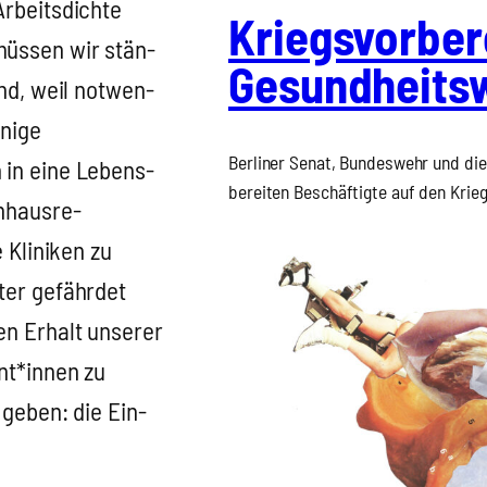
rbeits­dich­te
Kriegs­vor­be­
müs­sen wir stän­
Gesund­heits­
ind, weil not­wen­
ni­ge
Ber­li­ner Senat, Bun­des­wehr und die 
n in eine Lebens­
berei­ten Beschäf­tig­te auf den Krieg
­haus­re­
Kli­ni­ken zu
ter gefähr­det
en Erhalt unse­rer
ent*innen zu
 geben: die Ein­