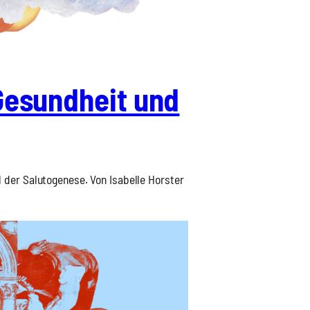
Gesund­heit und
der Salu­to­ge­ne­se. Von Isa­bel­le Hors­ter