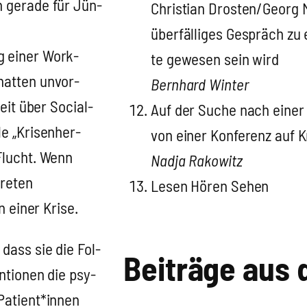
en gera­de für Jün­
Chris­ti­an Drosten/Georg M
über­fäl­li­ges Gespräch zu 
g einer Work-
te gewe­sen sein wird
hat­ten unvor­
Bern­hard Win­ter
­zeit über Social­
Auf der Suche nach einer alt
e „Kri­sen­her­
von einer Kon­fe­renz auf K
 Flucht. Wenn
Nad­ja Rako­witz
re­ten
Lesen Hören Sehen
in einer Kri­se.
 dass sie die Fol­
Bei­trä­ge aus
en­tio­nen die psy­
 Patient*innen