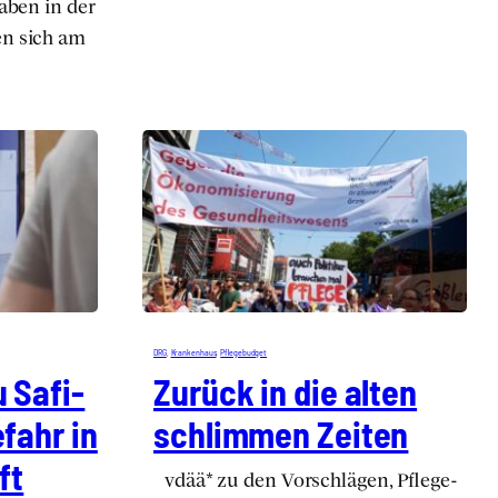
ga­ben in der
sen sich am
DRG
, 
Kran­ken­haus
, 
Pfle­ge­bud­get
 Safi­
Zurück in die alten
fahr in
schlim­men Zei­ten
ft
vdää* zu den Vor­schlä­gen, Pfle­ge­