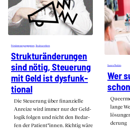
Pri­mär­ver­sor­gungs­sys­tem
, 
Struk­tur­re­form
Struk­tur­än­de­run­gen
sind nötig, Steue­rung
Que­e­re Medi­zin
Wer s
mit Geld ist dys­funk­
schon 
tio­nal
Que­er­m
Die Steue­rung über finan­zi­el­le
lan­ge We
Anrei­ze wird immer nur der Geld­
lö­sun­gen
lo­gik fol­gen und nicht den Bedar­
de­rung
fen der Patient*innen. Rich­tig wäre