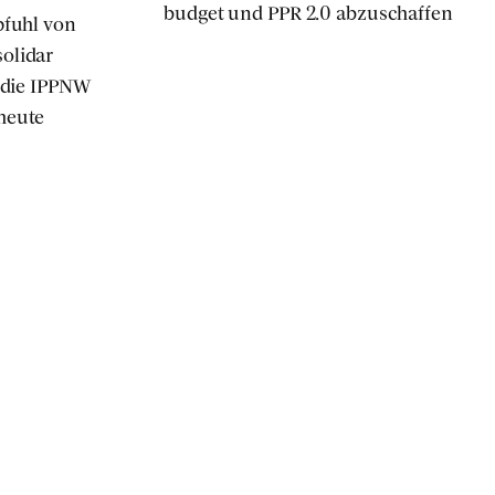
bud­get und PPR 2.0 abzu­schaf­fen
pfuhl von
­li­dar
, die IPPNW
heu­te