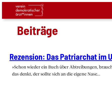
Bei­trä­ge
Rezen­si­on: Das Patri­ar­chat im 
»Schon wie­der ein Buch über Abtrei­bun­gen, braucht
das denkt, der soll­te sich an die eige­ne Nase…