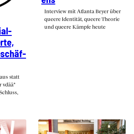
Inter­view mit Atlan­ta Bey­er über
que­e­re Iden­ti­tät, que­e­re Theo­rie
und que­e­re Kämp­fe heu­te
­al­
r­te,
Beschäf­
aus statt
r vdää*
Schluss,