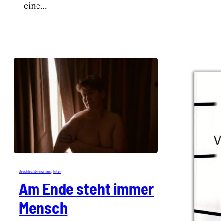
eine…
Geschlech­ter­nor­men
, 
Inter
Am Ende steht immer
Mensch