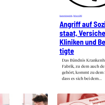
Austeri­täts­po­li­tik
, 
Reform GKV
Angriff auf Sozi
staat, Ver­si­che
Kli­ni­ken und 
tig­te
Das Bünd­nis Kran­ken­h
Fabrik, zu dem auch de
gehört, kommt zu dem 
dass es sich bei dem…