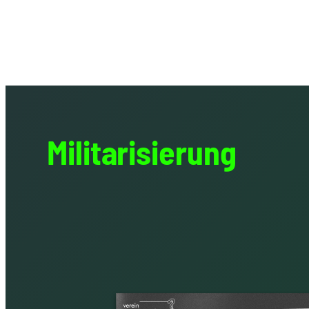
Mili­ta­ri­sie­rung