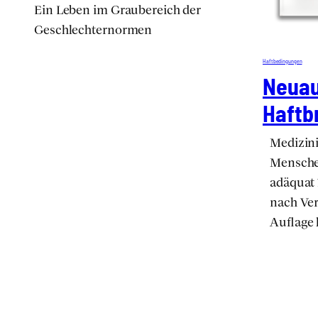
Ein Leben im Grau­be­reich der
Geschlech­ter­nor­men
Haft­be­din­gun­gen
Neu­au
Haft­b
Medi­zi­n
Men­sche
adäquat 
nach Ver­
Auf­la­ge