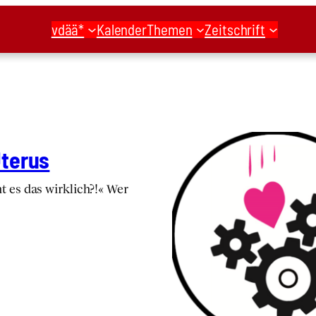
vdää*
Kalender
Themen
Zeitschrift
Ute­rus
 es das wirk­lich?!« Wer