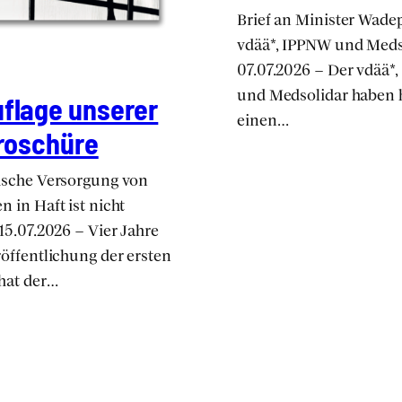
Brief an Minis­ter Wade­
vdää*, IPPNW und Meds­o
07.07.2026 – Der vdää*
und Meds­o­li­dar haben 
f­la­ge unse­rer
einen…
ro­schü­re
i­sche Ver­sor­gung von
n in Haft ist nicht
15.07.2026 – Vier Jah­re
öf­fent­li­chung der ers­ten
 hat der…