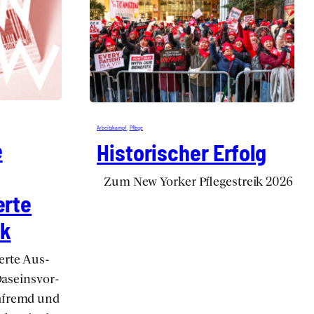
Arbeits­kampf
, 
Pfle­ge
e
His­to­ri­scher Erfolg
Zum New Yor­ker Pfle­ge­streik 2026
er­te
ik
ier­te Aus­
 Daseins­vor­
h­fremd und