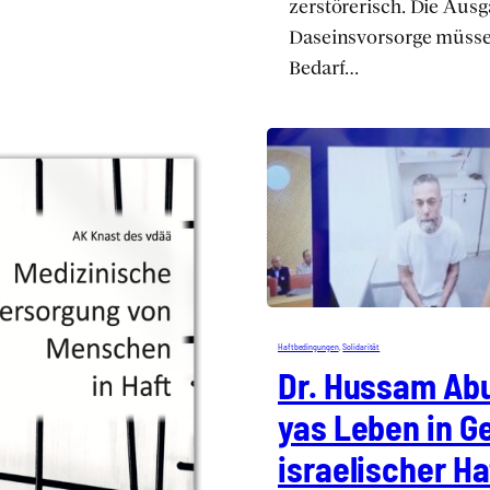
zer­stö­re­risch. Die Aus­
Daseins­vor­sor­ge müs­
Bedarf…
Haft­be­din­gun­gen
, 
Soli­da­ri­tät
Dr. Huss­am Abu
yas Leben in Ge
israe­li­scher Ha