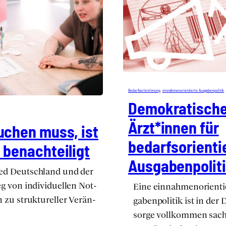
Bedarfs­ori­en­tie­rung
, 
ein­nah­men­ori­en­tier­te Aus­ga­ben­po­li­tik
Demo­kra­ti­sch
Ärzt*innen für
uchen muss, ist
bedarfs­ori­en­ti
benach­tei­ligt
Aus­ga­ben­po­li­t
ed Deutsch­land und der
g von indi­vi­du­el­len Not­
Eine ein­nah­men­ori­en­t
 zu struk­tu­rel­ler Ver­än­
ga­ben­po­li­tik ist in der
sor­ge voll­kom­men sac